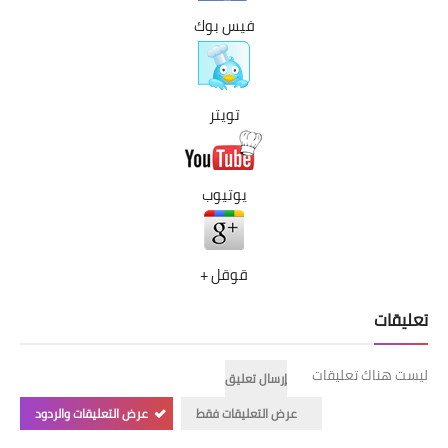
شوربات
فيس بوك
سلطات
ساندويشات
تويتر
مخبوزات
يوتيوب
أطباق أطفال
أطباق بحرية
قوقل +
وصفات حصرية
تعليقات
وصفات فيديو
ليست هناك تعليقات
الجمال والريجيم
إرسال تعليق
عرض التعليقات فقط
عرض التعليقات والردود
الريجيم والرشاقة