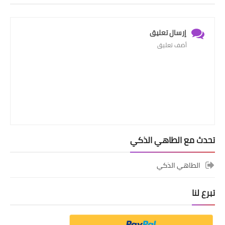
العناية بالبشرة
إرسال تعليق
اطباق وأعياد
أضف تعليق
أطباق عيد الأضحي
حلا الأعياد
سحور رمضان
مشروب وحلا
تحدث مع الطاهي الذكي
مشروبات
الطاهي الذكي
حلويات
تبرع لنا
حلويات العيد
مواضيع ست البيت