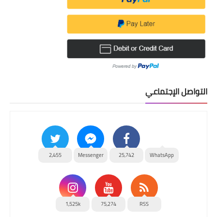
قصص مطبخ مصورة
كُتب وصفات مجاني
الطهاة العرب
مقالات
التواصل الإجتماعي
مسابقة المجلة
نصائح وفوائد
نصيحة اليوم
2,455
Messenger
25,742
WhatsApp
1,525k
75,274
RSS