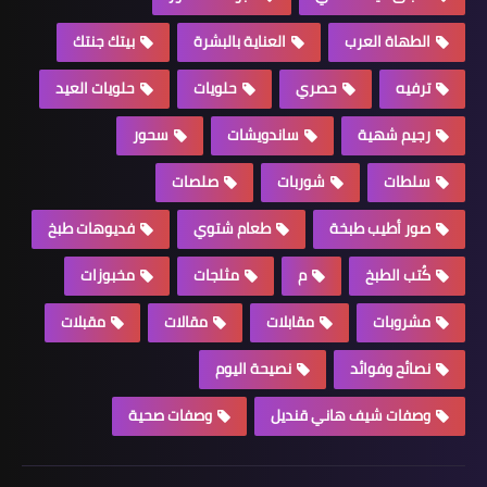
الطهاة العرب
العناية بالبشرة
بيتك جنتك
ترفيه
حصري
حلويات
حلويات العيد
رجيم شهية
ساندويشات
سحور
سلطات
شوربات
صلصات
صور أطيب طبخة
طعام شتوي
فديوهات طبخ
كُتب الطبخ
م
مثلجات
مخبوزات
مشروبات
مقابلات
مقالات
مقبلات
نصائح وفوائد
نصيحة اليوم
وصفات شيف هاني قنديل
وصفات صحية