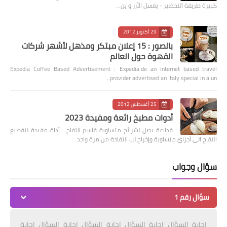
كبيرة طريقة التحضير - يغسل الأرز و ين…
29 أكتوبر 2012
بالصور : 15 إعلان مبتكر ومذهل لأشهر شركات
القهوة حول العالم
Expedia Coffee Based Advertisement : Expedia.de an internet based travel
provider advertised an Italy special in a un…
25 أغسطس 2012
أدوات مطبخ رائعة ومفيدة 2023
قطاعة بصل لشرائح متساوية قاسم التفاح : أداة مفيدة لتقطيع
التفاح الى أجزائ متساوية وإخراج لب التفاحة من مرة واحد…
سؤال وجواب
سؤال رقم 1
إجابة السؤال إجابة السؤال إجابة السؤال إجابة السؤال إجابة