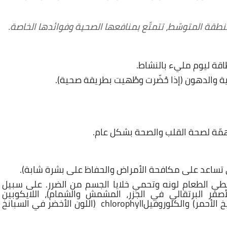
طقة المتوسّط، تتمتّع بمنافعها الصحية وفوائدها الخاصة.
قة ليوم مليء بالنشاط.
ية والدهون (إذا حُضّرت وطُهيت بطريقة صحية).
تي تساعد على مكافحة الأمراض والحفاظ على بشرة شابة).
طي الطعام لونه وتحمي خلايا الجسم من الضرر. على سبيل
تينويد carotenoids (اللون الأصفر البرتقالي في الجزر، المشمش والشمام)، اللايكوبين
Lycopene (اللون الأحمر في الطماطم والبطيخ الأحمر) والكلوروفيلchlorophyll (اللون الأخضر في السبانخ