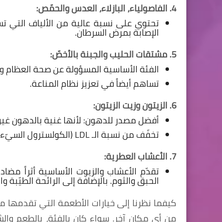
4. الفاصولياء، البازلاء، العدس والحمّص:
تحتوي على نسبة عالية من الألياف التي 
الإصابة بمرض السرطان.
5. مشتقات الحليب والجبنة بالأخصّ:
الفئة الأساسية المسؤولة عن صحة العظام وت
تساهم أيضاً في تعزيز نظام المناعة.
6. الزيتون وزيت الزيتون:
أفضل مصدر للدهون: لأنها غنية بالدهون غير 
تخفّف من نسبة الـ LDL (الكولسترول السيّء) وتحسّن نسبة الـHDL (الكولسترول الجيّد) في الدم.
7. الأعشاب العطرية:
تقدّم الأعشاب والزيوت الأساسية أثراً مضادا
الحبق والثوم. بالإضافة إلى الرائحة الطيّبة وا
كيفما نظرنا إلى خيارات الأطعمة التي تقدمها 
من أي مكان آخر. سواء كان بالفئة، بالطعم والش