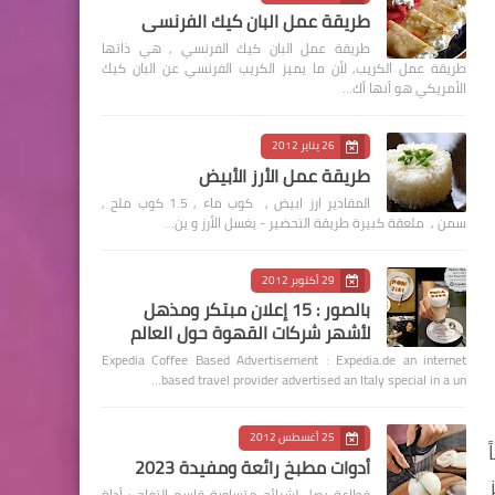
طريقة عمل البان كيك الفرنسي
طريقة عمل البان كيك الفرنسي , هي ذاتها
طريقة عمل الكريب, لأن ما يميز الكريب الفرنسي عن البان كيك
الأمريكي هو أنها أك…
26 يناير 2012
طريقة عمل الأرز الأبيض
المقادير ارز ابيض , كوب ماء , 1.5 كوب ملح ,
سمن , ملعقة كبيرة طريقة التحضير - يغسل الأرز و ين…
29 أكتوبر 2012
بالصور : 15 إعلان مبتكر ومذهل
لأشهر شركات القهوة حول العالم
Expedia Coffee Based Advertisement : Expedia.de an internet
based travel provider advertised an Italy special in a un…
25 أغسطس 2012
أدوات مطبخ رائعة ومفيدة 2023
قطاعة بصل لشرائح متساوية قاسم التفاح : أداة