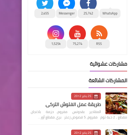
2,455
Messenger
25,742
WhatsApp
1,525k
75,274
RSS
مشاركات عشوائية
المشاركات الشائعة
25 يناير 2012
طريقة عمل الفتوش التركي
المقادير بقدونس مفروم, حزمة باذنجان
مقطع , 2 حبة ثوم مفروم, 5 فصوص زعتر بري مقطع أور…
25 يناير 2012