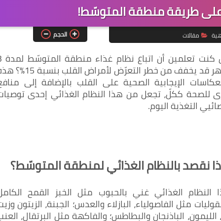
لى طريقة منطقة المتوسّط!
الحجم
هية
مقالات
هل كنت تعلمين أن اتباع
أشهر قد يخفف من خطر التعرّض لأمراض القلب بنسبة 15%
نعكاسات الإيجابية الصحية على القلب بالإضافة إلى منافع
ى للصحة ككلّ، تجعل من هذا النظام الغذائي إحدى توصيات
ائيي التغذية اليوم.
ذا نقصد بالنظام الغذائي لمنطقة المتوسّط؟
 النظام الغذائي غني بالحبوب مثل الخبز القمح الكامل
بقوليات مثل الفاصولياء، البازلاء والعدس؛ الجبنة، الزيتون وزيت
 الليمون، الباذنجان والبطاطس؛ والفاكهة مثل البرتقال، العنب