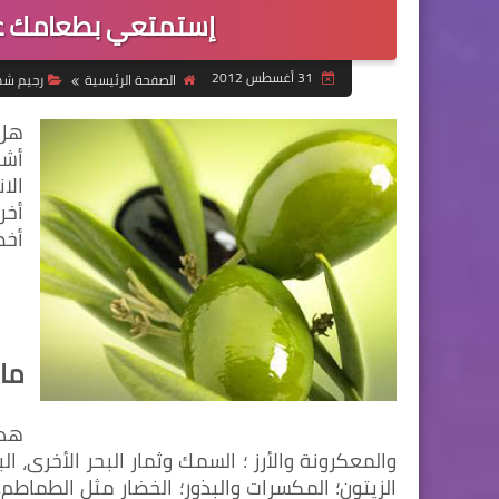
إستمتعي بطعامك ع
31 أغسطس 2012
الصفحة الرئيسية
رجيم ش
الا
أخر
أخص
ما
هذا
والمعكرونة والأرز ؛ السمك وثمار البحر الأخرى، ال
الزيتون؛ المكسرات والبذور؛ الخضار مثل الطماطم،