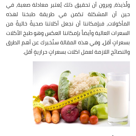
شوربات
ولٌذيذة، ويرون أن تحقيق ذلك يُعتبر معادلة صعبة، في
حين أن المشكلة تكمن في طريقة طبخنا لهذه
سلطات
المأكولات، فبإمكاننا أن نجعل أكلاتنا صحيةً خاليةً من
ساندويشات
السعرات العالية وأيضاً بإمكاننا العكس وهو طبخ الأكلات
بسعراتٍ أقل، وفي هذه المقالة سنُخبرك عن أهم الطرق
مخبوزات
والنصائح اللازمة لعمل اكلات بسعراتٍ حراريةٍ أقل.
أطباق أطفال
أطباق بحرية
وصفات حصرية
وصفات فيديو
الجمال والريجيم
الريجيم والرشاقة