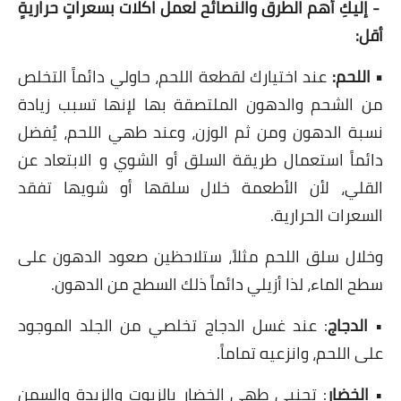
- إليكِ أهم الطرق والنصائح لعمل اكلات بسعراتٍ حراريةٍ
العناية بالبشرة
أقل:
اطباق وأعياد
• اللحم:
عند اختيارك لقطعة اللحم، حاولي دائماً التخلص
من الشحم والدهون الملتصقة بها لإنها تسبب زيادة
أطباق عيد الأضحي
نسبة الدهون ومن ثم الوزن، وعند طهي اللحم، يُفضل
حلا الأعياد
دائماً استعمال طريقة السلق أو الشوي و الابتعاد عن
القلي، لأن الأطعمة خلال سلقها أو شويها تفقد
سحور رمضان
السعرات الحرارية.
مشروب وحلا
وخلال سلق اللحم مثلاً، ستلاحظين صعود الدهون على
مشروبات
سطح الماء، لذا أزيلي دائماً ذلك السطح من الدهون.
حلويات
•
الدجاج
: عند غسل الدجاج تخلصي من الجلد الموجود
على اللحم، وانزعيه تماماً.
حلويات العيد
•
الخضار
: تجنبي طهي الخضار بالزيوت والزبدة والسمن
مواضيع ست البيت