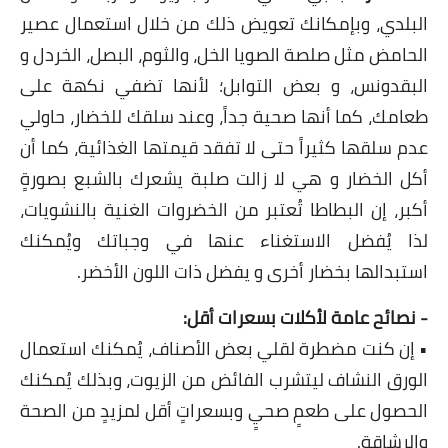
البلدي، وبإمكانك تعويض ذلك من خلال استعمال عصير
قصص مطبخ مصورة
الحامض مثل صلصة الصويا الخل، والثوم، البصل، الخردل و
البقدونس، و بعض التوابل؛ لأنها تضفي نكهة على
كُتب وصفات مجاني
طعامك، كما أنها صحية جداً، وعند سلقك للخضار، حاولي
الطهاة العرب
عدم سلقها كثيراً حتى لا تفقد قيمتها الغذائية، كما أن
مقالات
أكل الخضار و هي لا زالت صلبة يشعرك بالشبع بصورةٍ
أكبر، إن البطاطا تُعتبر من الخضروات الغنية بالنشويات،
مسابقة المجلة
لذا يُفضل الاستغناء عنها في وجباتك ويُمكنك
نصائح وفوائد
استبدالها بخضار أخرى و يفضل ذات اللون الأخضر.
نصيحة اليوم
- نصائح عامة لأكلات بسعرات أقل:
• إن كنت مضطرة لقلي بعض الأصناف، يُمكنك استعمال
الورق النشاف ليتشرب الفائض من الزيوت، وبذلك يُمكنك
الحصول على طعمٍ صحيٍ وبسعراتٍ أقل لمزيدٍ من الصحة
والرشاقة.