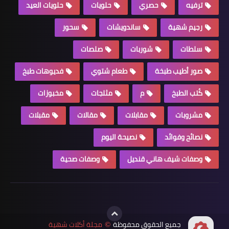
ترفيه
حصري
حلويات
حلويات العيد
رجيم شهية
ساندويشات
سحور
سلطات
شوربات
صلصات
صور أطيب طبخة
طعام شتوي
فديوهات طبخ
كُتب الطبخ
م
مثلجات
مخبوزات
مشروبات
مقابلات
مقالات
مقبلات
نصائح وفوائد
نصيحة اليوم
وصفات شيف هاني قنديل
وصفات صحية
جميع الحقوق محفوظة
مجلة أكلات شهية
©