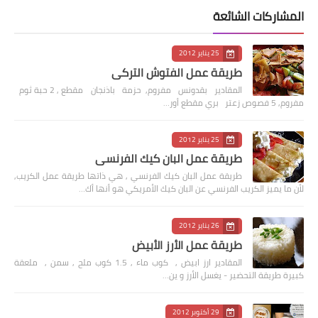
المشاركات الشائعة
25 يناير 2012
طريقة عمل الفتوش التركي
المقادير بقدونس مفروم, حزمة باذنجان مقطع , 2 حبة ثوم
مفروم, 5 فصوص زعتر بري مقطع أور…
25 يناير 2012
طريقة عمل البان كيك الفرنسي
طريقة عمل البان كيك الفرنسي , هي ذاتها طريقة عمل الكريب,
لأن ما يميز الكريب الفرنسي عن البان كيك الأمريكي هو أنها أك…
26 يناير 2012
طريقة عمل الأرز الأبيض
المقادير ارز ابيض , كوب ماء , 1.5 كوب ملح , سمن , ملعقة
كبيرة طريقة التحضير - يغسل الأرز و ين…
29 أكتوبر 2012