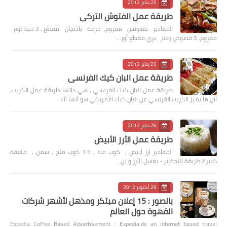
25 يناير 2012
طريقة عمل الفتوش التركي
المقادير بقدونس مفروم, حزمة باذنجان مقطع , 2 حبة ثوم
مفروم, 5 فصوص زعتر بري مقطع أور…
25 يناير 2012
طريقة عمل البان كيك الفرنسي
طريقة عمل البان كيك الفرنسي , هي ذاتها طريقة عمل الكريب,
لأن ما يميز الكريب الفرنسي عن البان كيك الأمريكي هو أنها أك…
26 يناير 2012
طريقة عمل الأرز الأبيض
المقادير ارز ابيض , كوب ماء , 1.5 كوب ملح , سمن , ملعقة
كبيرة طريقة التحضير - يغسل الأرز و ين…
29 أكتوبر 2012
بالصور : 15 إعلان مبتكر ومذهل لأشهر شركات
القهوة حول العالم
Expedia Coffee Based Advertisement : Expedia.de an internet based travel