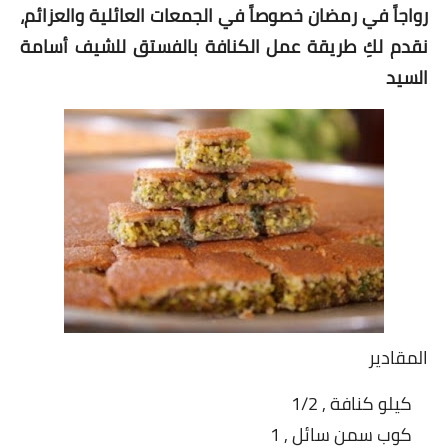
شوربات
رواجاً في رمضان خصوصاً في الجمعات العائلية والعزائم،
نقدم لكِ طريقة عمل الكنافة بالفستق للشيف أسامة
سلطات
السيد
ساندويشات
مخبوزات
أطباق أطفال
أطباق بحرية
وصفات حصرية
وصفات فيديو
المقادير
الجمال والريجيم
كيلو كنافة , 1/2
الريجيم والرشاقة
كوب سمن سائل , 1