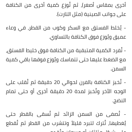
أخرى بمقاس أصغر)، ثم تُوزع كمية أخرى من الكنافة
قصص مطبخ مصورة
على جوانب الصينية (مثل التارت).
كُتب وصفات مجاني
- يُخلط الفستق مع السكر وكوب من القطر، في وعاء
عميق ويُوزع فوق الكنافة بالتساوي.
الطهاة العرب
- تُفرد الكمية المتبقية من الكنافة فوق خليط الفستق،
مقالات
مع الضغط عليها حتى تتماسك ويُوزع فوقها باقي كمية
مسابقة المجلة
السمن.
نصائح وفوائد
- تُخبز الكنافة بالفرن لحوالي 20 دقيقة ثم تُقلب على
الوجه الآخر وتُخبز لمدة 20 دقيقة أخرى أو حتى تمام
نصيحة اليوم
النضج.
- تُصفى من السمن الزائد ثم تُسقى بالقطر حتى
يُغطيها، تُترك لتبرد قليلاً وتتشرب من القطر ثم تُقطع