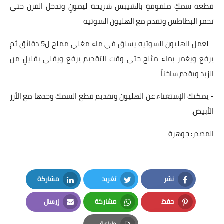
قطعة سمكٍ ملفوفةٍ بالشيبس شريحة ليمونٍ وتدخل الفرن حتي
قصص مطبخ مصورة
تحمر البطاطس وتقدم مع الهليون السوتيه
كُتب وصفات مجاني
- لعمل الهليون السوتيه يسلق في ماء مغلي مملح ل5 دقائق ثم
يرفع ويغمر بماء مثلج حتى وقت التقديم يرفع ويقلى بقليلٍ من
الطهاة العرب
الزبد ويقدم ساخناً
مقالات
- يمكنك الإستغناء عن الهليون وتقديم قطع السمك وحدها مع الأرز
الأبيض.
مسابقة المجلة
المصدر: جوهرة
نصائح وفوائد
نصيحة اليوم
نشر
تغريد
مشاركة
LinkedIn
Twitter
Facebook
حفظ
مشاركة
إرسال
Email
Whatsapp
Pinterest