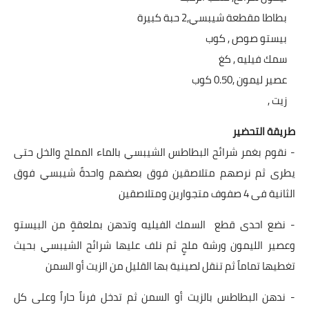
العناية بالبشرة
بطاطا مقطعة شيبسي,2 حبة كبيرة
بيستو صوص , كوب
اطباق وأعياد
سمك فيليه , كغ
عصير ليمون ,0.50 كوب
أطباق عيد الأضحي
زيت ,
حلا الأعياد
طريقة التحضير
سحور رمضان
- نقوم بغمر شرائح البطاطس الشيبسي بالماء المملح والخل حتى
يطرى ثم نرصهم متلاصقين فوق بعضهم واحدةً شيبسي فوق
مشروب وحلا
الثانية فى 4 صفوف متجوارين ومتلاصقين
مشروبات
- نضع احدى قطع السمك الفيليه وتدهن بملعقةٍ من البيستو
حلويات
وعصير الليمون ورشة ملحٍ ثم نلف عليها شرائح الشيبسي بحيث
تغطيها تماماً ثم تنقل لصينية بها القليل من الزيت أو السمن
حلويات العيد
- ندهن البطاطس بالزيت أو السمن ثم تدخل فرناً حاراً وعلى كل
مواضيع ست البيت