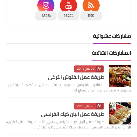
1,525k
75,274
RSS
مشاركات عشوائية
المشاركات الشائعة
25 يناير 2012
طريقة عمل الفتوش التركي
المقادير بقدونس مفروم, حزمة باذنجان مقطع , 2 حبة ثوم
مفروم, 5 فصوص زعتر بري مقطع أور…
25 يناير 2012
طريقة عمل البان كيك الفرنسي
طريقة عمل البان كيك الفرنسي , هي ذاتها طريقة عمل الكريب,
لأن ما يميز الكريب الفرنسي عن البان كيك الأمريكي هو أنها أك…