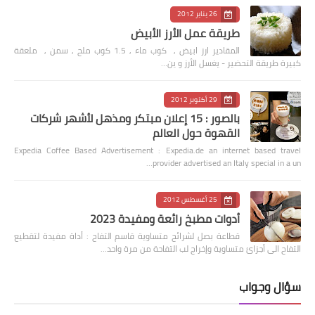
26 يناير 2012
طريقة عمل الأرز الأبيض
المقادير ارز ابيض , كوب ماء , 1.5 كوب ملح , سمن , ملعقة
كبيرة طريقة التحضير - يغسل الأرز و ين…
29 أكتوبر 2012
بالصور : 15 إعلان مبتكر ومذهل لأشهر شركات
القهوة حول العالم
Expedia Coffee Based Advertisement : Expedia.de an internet based travel
provider advertised an Italy special in a un…
25 أغسطس 2012
أدوات مطبخ رائعة ومفيدة 2023
قطاعة بصل لشرائح متساوية قاسم التفاح : أداة مفيدة لتقطيع
التفاح الى أجزائ متساوية وإخراج لب التفاحة من مرة واحد…
سؤال وجواب