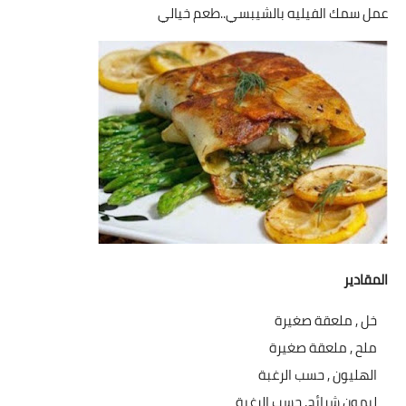
شوربات
عمل سمك الفيليه بالشيبسي..طعم خيالي
سلطات
ساندويشات
مخبوزات
أطباق أطفال
أطباق بحرية
وصفات حصرية
المقادير
وصفات فيديو
خل , ملعقة صغيرة
الجمال والريجيم
ملح , ملعقة صغيرة
الهليون , حسب الرغبة
الريجيم والرشاقة
ليمون شرائح, حسب الرغبة