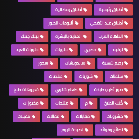
أطباق رئيسية
أطباق رمضانية
أطباق عيد الأضحي
ألبومات الصور
الطهاة العرب
العناية بالبشرة
بيتك جنتك
ترفيه
حصري
حلويات
حلويات العيد
رجيم شهية
ساندويشات
سحور
سلطات
شوربات
صلصات
صور أطيب طبخة
طعام شتوي
فديوهات طبخ
كُتب الطبخ
م
مثلجات
مخبوزات
مشروبات
مقابلات
مقالات
مقبلات
نصائح وفوائد
نصيحة اليوم