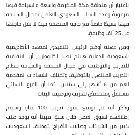
باعتبار أن منطقة مكة المكرمة واسعة والسياحة فيها
قصص مطبخ مصورة
مرغوبةٌ وعدد الشباب السعودي العامل بمجال السياحة
فيها بسيطٌ خاصةً مع حاجة المنطقة حيث لا تقل حاجتها
كُتب وصفات مجاني
عن 25 ألف وظيفةٍ.
الطهاة العرب
ومن جهته أوضح الرئيس التنفيذي لمعهد الأكاديمية
مقالات
السعودية الدولية هيثم نصير لـ"الوطن"، أن الاتفاقية
للتدريب والتوظيف في مجال الفندقة والسياحة بنظام
مسابقة المجلة
التدريب المنتهي بالتوظيف وتختلف الشهادات المقدمة
نصائح وفوائد
لهم من 6 أشهر إلى سنتين، كما أن الفرع النسائي
مستقلٌ ومتخصصٌ لتدريب وتوظيف البنات.
نصيحة اليوم
وذكر أنه تم توقيع عقود تدريب 100 فتاةٍ وسيتم
إطلاقهم لسوق العمل خلال سنةٍ، مبيناً أنه يوجد طلب
كبير من الشركات وصالات الأفراح لتوظيف السعوديات