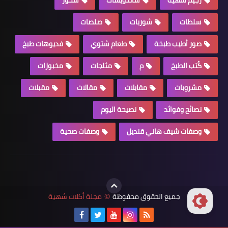
سلطات
شوربات
صلصات
صور أطيب طبخة
طعام شتوي
فديوهات طبخ
كُتب الطبخ
م
مثلجات
مخبوزات
مشروبات
مقابلات
مقالات
مقبلات
نصائح وفوائد
نصيحة اليوم
وصفات شيف هاني قنديل
وصفات صحية
جميع الحقوق محفوظة
مجلة أكلات شهية
©