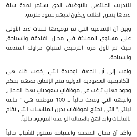
للتدريب المنتهي بالتوظيف الذي يستمر لمدة سنة
العناية بالبشرة
بعدها يتخرج الطلاب ويكون لديهم عقود ملزمةٍ.
اطباق وأعياد
وبين أن الإتفاقية التي تم توقيعها للبنات تعد الأولى
أطباق عيد الأضحي
على مستوى المملكة في مجال الفندقة والسياحة،
حيث تم لأول مرة الترخيص لفتياتٍ مزاولة الفندقة
حلا الأعياد
والسياحة.
سحور رمضان
ولفت إلى أن الجهة الوحيدة التي رخصت ذلك هي
مشروب وحلا
الأكاديمية السعودية الدولية فتم الإتفاق معهم بحكم
وجود جهاتٍ ترغب في موظفاتٍ سعودياتٍ بهذا المجال،
مشروبات
والجهة التي وقعت حالياً لـ 100 موظفة هي " قاعة
حلويات
ليلتي" التي تحتاج لموظفات يدرن المناسبات التي تقام
بالقاعات وإبدالهن بالعمالة الوافدة الموجود حالياً.
حلويات العيد
وأكد أن مجال الفندقة والسياحة مفتوح للشباب حالياً
مواضيع ست البيت