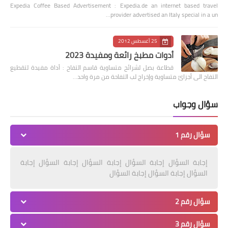
Expedia Coffee Based Advertisement : Expedia.de an internet based travel
provider advertised an Italy special in a un…
25 أغسطس 2012
أدوات مطبخ رائعة ومفيدة 2023
قطاعة بصل لشرائح متساوية قاسم التفاح : أداة مفيدة لتقطيع
التفاح الى أجزائ متساوية وإخراج لب التفاحة من مرة واحد…
سؤال وجواب
سؤال رقم 1
إجابة السؤال إجابة السؤال إجابة السؤال إجابة السؤال إجابة
السؤال إجابة السؤال إجابة السؤال
سؤال رقم 2
سؤال رقم 3