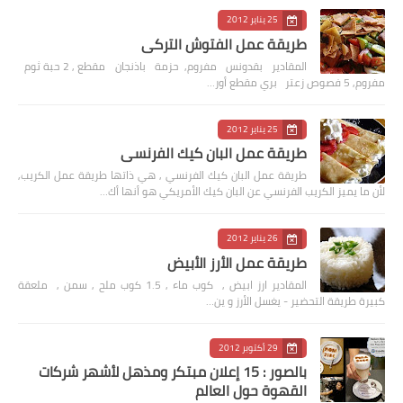
25 يناير 2012
طريقة عمل الفتوش التركي
المقادير بقدونس مفروم, حزمة باذنجان مقطع , 2 حبة ثوم
مفروم, 5 فصوص زعتر بري مقطع أور…
25 يناير 2012
طريقة عمل البان كيك الفرنسي
طريقة عمل البان كيك الفرنسي , هي ذاتها طريقة عمل الكريب,
لأن ما يميز الكريب الفرنسي عن البان كيك الأمريكي هو أنها أك…
26 يناير 2012
طريقة عمل الأرز الأبيض
المقادير ارز ابيض , كوب ماء , 1.5 كوب ملح , سمن , ملعقة
كبيرة طريقة التحضير - يغسل الأرز و ين…
29 أكتوبر 2012
بالصور : 15 إعلان مبتكر ومذهل لأشهر شركات
القهوة حول العالم