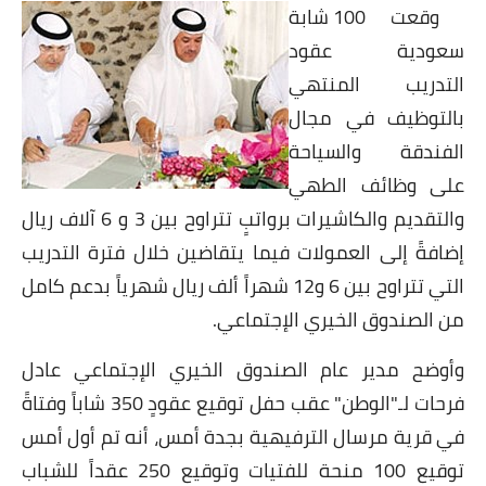
شوربات
وقعت 100 شابة
سعودية عقود
سلطات
التدريب المنتهي
ساندويشات
بالتوظيف في مجال
الفندقة والسياحة
مخبوزات
على وظائف الطهي
أطباق أطفال
والتقديم والكاشيرات برواتبٍ تتراوح بين 3 و 6 آلاف ريال
إضافةً إلى العمولات فيما يتقاضين خلال فترة التدريب
أطباق بحرية
التي تتراوح بين 6 و12 شهراً ألف ريال شهرياً بدعم كامل
وصفات حصرية
من الصندوق الخيري الإجتماعي.
وصفات فيديو
وأوضح مدير عام الصندوق الخيري الإجتماعي عادل
فرحات لـ"الوطن" عقب حفل توقيع عقودٍ 350 شاباً وفتاةً
الجمال والريجيم
في قرية مرسال الترفيهية بجدة أمس، أنه تم أول أمس
الريجيم والرشاقة
توقيع 100 منحة للفتيات وتوقيع 250 عقداً للشباب