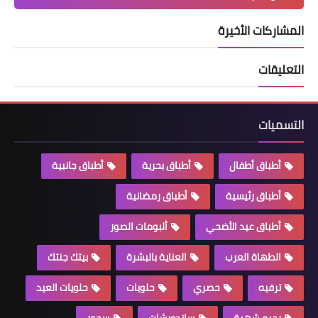
المشاركات الأخيرة
التعليقات
التسميات
أطباق أطفال
أطباق بحرية
أطباق جانبية
أطباق رئيسية
أطباق رمضانية
أطباق عيد الأضحي
ألبومات الصور
الطهاة العرب
العناية بالبشرة
بيتك جنتك
ترفيه
حصري
حلويات
حلويات العيد
رجيم شهية
ساندويشات
سحور