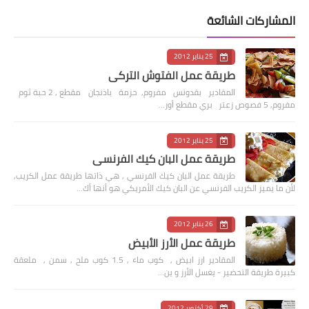
المشاركات الشائعة
25 يناير 2012
طريقة عمل الفتوش التركي
المقادير بقدونس مفروم, حزمة باذنجان مقطع , 2 حبة ثوم
مفروم, 5 فصوص زعتر بري مقطع أور…
25 يناير 2012
طريقة عمل البان كيك الفرنسي
طريقة عمل البان كيك الفرنسي , هي ذاتها طريقة عمل الكريب,
لأن ما يميز الكريب الفرنسي عن البان كيك الأمريكي هو أنها أك…
26 يناير 2012
طريقة عمل الأرز الأبيض
المقادير ارز ابيض , كوب ماء , 1.5 كوب ملح , سمن , ملعقة
كبيرة طريقة التحضير - يغسل الأرز و ين…
29 أكتوبر 2012