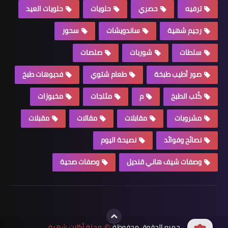
ترفيه
حصري
حلويات
حلويات العيد
رجيم شهية
ساندويشات
سحور
سلطات
شوربات
صلصات
صور أطيب طبخة
طعام شتوي
فديوهات طبخ
كُتب الطبخ
م
مثلجات
مخبوزات
مشروبات
مقابلات
مقالات
مقبلات
نصائح وفوائد
نصيحة اليوم
وصفات شيف هاني قنديل
وصفات صحية
جميع الحقوق محفوظة
مجلة أكلات شهية
©