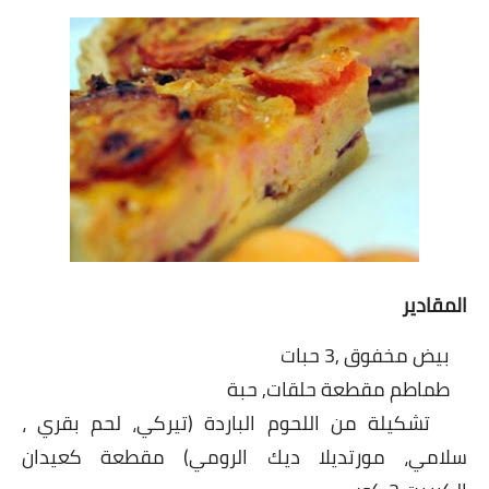
شوربات
سلطات
ساندويشات
مخبوزات
أطباق أطفال
أطباق بحرية
المقادير
وصفات حصرية
بيض مخفوق ,3 حبات
وصفات فيديو
طماطم مقطعة حلقات, حبة
الجمال والريجيم
تشكيلة من اللحوم الباردة (تيركي، لحم بقري ،
سلامي، مورتديلا ديك الرومي) مقطعة كعيدان
الريجيم والرشاقة