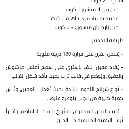
الكبريت,2 كوب
العناية بالبشرة
جبن مزريلا مبشورة, كوب
عجينة بف باستري جاهزة, باكيت
اطباق وأعياد
جبن بارمازان مبشور,0.50 كوب
أطباق عيد الأضحي
طريقة التحضير
حلا الأعياد
- يُسخن الفرن على حرارة 180 درجة مئوية.
سحور رمضان
- يُفرد عجين البف باستري على سطح أملس مرشوش
مشروب وحلا
بالدقيق ويُوضع في قالب تارت بحيث يأخذ شكل القالب.
مشروبات
- تُوزع شرائح اللحوم الباردة بحيث تُغطي العجين، وتُرش
كمية كبيرة من الجبن بنوعيه عليها.
حلويات
- يُصب البيض المخفوق ثم تُوزع حلقات الطماطم، وأخيراً
حلويات العيد
تُرش الكمية المتبقية من الجبن.
مواضيع ست البيت