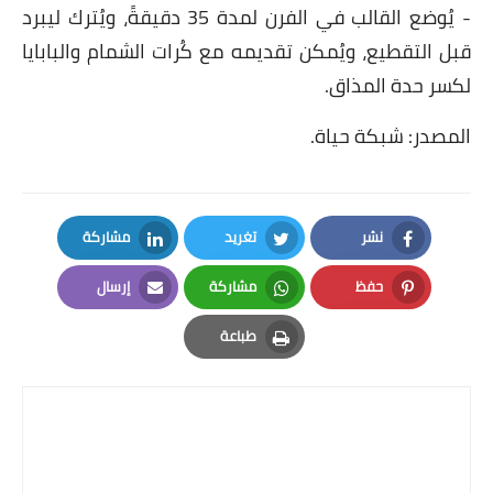
- يُوضع القالب في الفرن لمدة 35 دقيقةً، ويُترك ليبرد
قصص مطبخ مصورة
قبل التقطيع، ويُمكن تقديمه مع كُرات الشمام والبابايا
لكسر حدة المذاق.
كُتب وصفات مجاني
المصدر: شبكة حياة.
الطهاة العرب
مقالات
نشر
تغريد
مشاركة
مسابقة المجلة
LinkedIn
Twitter
Facebook
حفظ
مشاركة
إرسال
نصائح وفوائد
Email
Whatsapp
Pinterest
طباعة
نصيحة اليوم
Print