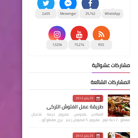
2,455
Messenger
25,742
WhatsApp
1,525k
75,274
RSS
مشاركات عشوائية
المشاركات الشائعة
25 يناير 2012
طريقة عمل الفتوش التركي
المقادير بقدونس مفروم, حزمة باذنجان
مقطع , 2 حبة ثوم مفروم, 5 فصوص زعتر بري مقطع أور…
25 يناير 2012