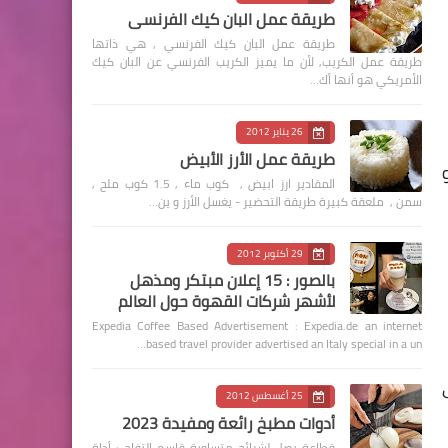
طريقة عمل البان كيك الفرنسي
طريقة عمل البان كيك الفرنسي , هي ذاتها
طريقة عمل الكريب, لأن ما يميز الكريب الفرنسي عن البان كيك
الأمريكي هو أنها أك…
26 يناير 2012
طريقة عمل الأرز الأبيض
المقادير ارز ابيض , كوب ماء , 1.5 كوب ملح ,
سمن , ملعقة كبيرة طريقة التحضير - يغسل الأرز و ين…
29 أكتوبر 2012
بالصور : 15 إعلان مبتكر ومذهل
لأشهر شركات القهوة حول العالم
Expedia Coffee Based Advertisement : Expedia.de an internet
based travel provider advertised an Italy special in a un…
25 أغسطس 2012
أدوات مطبخ رائعة ومفيدة 2023
قطاعة بصل لشرائح متساوية قاسم التفاح : أداة