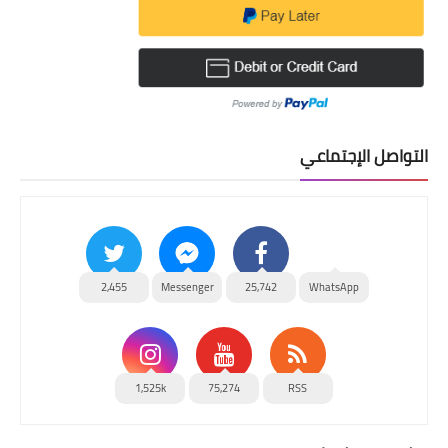
التواصل الإجتماعي
2,455
Messenger
25,742
WhatsApp
1,525k
75,274
RSS