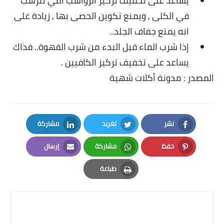
يساعد على تخفيف تركيز الرواسب التي تترسب
العناية بالبشرة
في الكلى , ويمنع تكوين الحصى بها ,
زيادة على
انه يمنع جفاف الجلد..
اطباق وأعياد
إذا شرب الماء قبل البدء من شرب القهوة..
فذاك
أطباق عيد الأضحي
يساعد على تخفيف تركيز الكافيين .
المصدر :
مدونة أكلات شهية
حلا الأعياد
سحور رمضان
نشر
تغريد
مشاركة
مشروب وحلا
LinkedIn
Twitter
Facebook
حفظ
مشاركة
إرسال
مشروبات
Email
Whatsapp
Pinterest
طباعة
حلويات
Print
حلويات العيد
مواضيع ست البيت