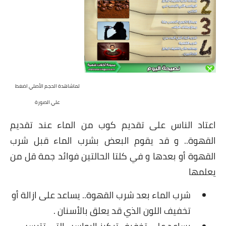
شوربات
سلطات
ساندويشات
مخبوزات
لماشاهدة الحجم الأصلي اضغط
أطباق أطفال
علي الصورة
أطباق بحرية
اعتاد الناس على تقديم كوب من الماء عند تقديم
القهوة.. و قد يقوم البعض بشرب الماء قبل شرب
وصفات حصرية
القهوة أو بعدها و في كلتا الحالتين فوائد جمة قل من
وصفات فيديو
يعلمها
الجمال والريجيم
شرب الماء بعد شرب القهوة.. يساعد على ازالة أو
تخفيف اللون الذي قد يعلق بالأسنان .
الريجيم والرشاقة