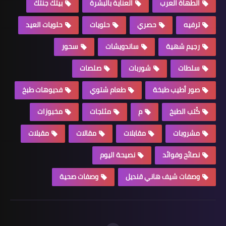
الطهاة العرب
العناية بالبشرة
بيتك جنتك
ترفيه
حصري
حلويات
حلويات العيد
رجيم شهية
ساندويشات
سحور
سلطات
شوربات
صلصات
صور أطيب طبخة
طعام شتوي
فديوهات طبخ
كُتب الطبخ
م
مثلجات
مخبوزات
مشروبات
مقابلات
مقالات
مقبلات
نصائح وفوائد
نصيحة اليوم
وصفات شيف هاني قنديل
وصفات صحية