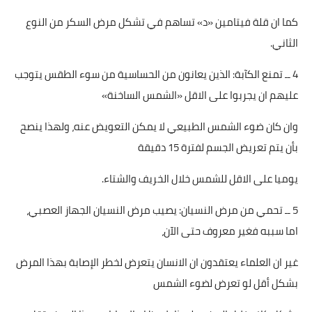
كما ان قلة فيتامين «د» تساهم في تشكل مرض السكر من النوع
قصص مطبخ مصورة
الثاني.
كُتب وصفات مجاني
4 ــ تمنع الكآبة: الذين يعانون من الحساسية من سوء الطقس يتوجب
الطهاة العرب
عليهم ان يجربوا على الاقل «الشمس الساخنة»
مقالات
وان كان ضوء الشمس الطبيعي لا يمكن التعويض عنه، ولهذا ينصح
بأن يتم تعريض الجسم لفترة 15 دقيقة
مسابقة المجلة
يوميا على الاقل للشمس خلال الخريف والشتاء.
نصائح وفوائد
5 ــ تحمي من مرض النسيان: يصيب مرض النسيان الجهاز العصبي،
نصيحة اليوم
اما سببه فغير معروف حتى الآن،
غير ان العلماء يعتقدون ان الانسان يتعرض لخطر الإصابة بهذا المرض
بشكل أقل لو تعرض لضوء الشمس