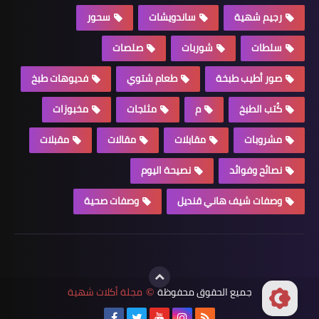
رجيم شهية
ساندويشات
سحور
سلطات
شوربات
صلصات
صور أطيب طبخة
طعام شتوي
فديوهات طبخ
كُتب الطبخ
م
مثلجات
مخبوزات
مشروبات
مقابلات
مقالات
مقبلات
نصائح وفوائد
نصيحة اليوم
وصفات شيف هاني قنديل
وصفات صحية
جميع الحقوق محفوظة
مجلة أكلات شهية
©