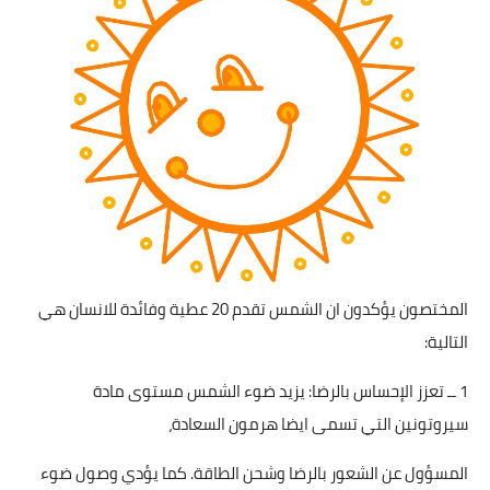
شوربات
سلطات
ساندويشات
مخبوزات
أطباق أطفال
أطباق بحرية
المختصون يؤكدون ان الشمس تقدم 20 عطية وفائدة للانسان هي
وصفات حصرية
التالية:
وصفات فيديو
1 ــ تعزز الإحساس بالرضا: يزيد ضوء الشمس مستوى مادة
الجمال والريجيم
سيروتونين التي تسمى ايضا هرمون السعادة،
الريجيم والرشاقة
المسؤول عن الشعور بالرضا وشحن الطاقة. كما يؤدي وصول ضوء