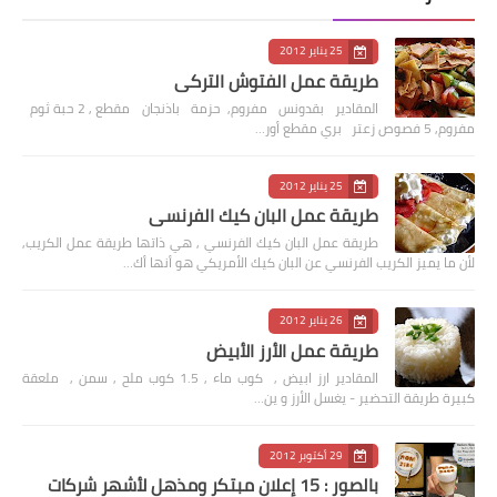
25 يناير 2012
طريقة عمل الفتوش التركي
المقادير بقدونس مفروم, حزمة باذنجان مقطع , 2 حبة ثوم
مفروم, 5 فصوص زعتر بري مقطع أور…
25 يناير 2012
طريقة عمل البان كيك الفرنسي
طريقة عمل البان كيك الفرنسي , هي ذاتها طريقة عمل الكريب,
لأن ما يميز الكريب الفرنسي عن البان كيك الأمريكي هو أنها أك…
26 يناير 2012
طريقة عمل الأرز الأبيض
المقادير ارز ابيض , كوب ماء , 1.5 كوب ملح , سمن , ملعقة
كبيرة طريقة التحضير - يغسل الأرز و ين…
29 أكتوبر 2012
بالصور : 15 إعلان مبتكر ومذهل لأشهر شركات