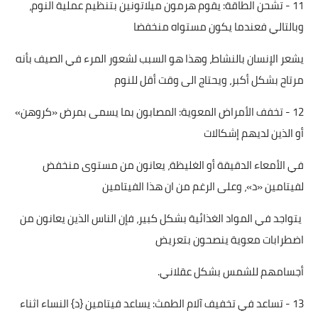
11 - تشحن الطاقة: يقوم هرمون ميلاتونين بتنظيم عملية النوم،
وبالتالي فعندما يكون مستواه منخفضا
يشعر الإنسان بالنشاط، وهذا هو السبب لشعور المرء في الصيف بأنه
مرتاح بشكل أكبر، ويحتاج الى وقت أقل للنوم
12 - تخفف الأمراض المعوية: المصابون بما يسمى بمرض «كروهن»
أو الذين لديهم إشكالات
في الأمعاء الدقيقة أو الغليظة، يعانون من مستوى منخفض
لفيتامين «د»، وعلى الرغم من ان هذا الفيتامين
يتواجد في المواد الغذائية بشكل كبير، فإن الناس الذين يعانون من
اضطرابات معوية ينصحون بتعريض
أجسامهم للشمس بشكل عقلاني.
13 - تساعد في تخفيف آلام الطمث: يساعد فيتامين {د} النساء اثناء