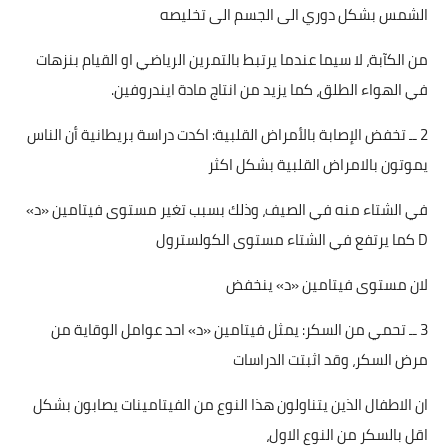
الشمس بشكل دوري الى الجسم الى تخليصه
العناية بالبشرة
من الكآبة، لا سيما عندما يرتبط بالتمرين الرياضي او القيام بنزهات
اطباق وأعياد
في الهواء الطلق، كما يزيد من انتاج مادة ايندروفين.
أطباق عيد الأضحي
2 ــ تخفض الإصابة بالأمراض القلبية: اكدت دراسة بريطانية أن الناس
حلا الأعياد
يموتون بالامراض القلبية بشكل اكثر
سحور رمضان
في الشتاء منه في الصيف، وذلك بسبب تغير مستوى فيتامين «د»
D كما يرتفع في الشتاء مستوى الكولسترول
مشروب وحلا
لان مستوى فيتامين «د» ينخفض
مشروبات
3 ــ تحمي من السكر: يمثل فيتامين «د» احد عوامل الوقاية من
حلويات
مرض السكر، وقد اثبتت الدراسات
حلويات العيد
ان الاطفال الذين يتناولون هذا النوع من الفيتامينات يصابون بشكل
اقل بالسكر من النوع الاول،
مواضيع ست البيت