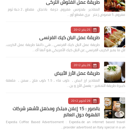
طريقة عمل الفتوش التركي
المقادير بقدونس مفروم, حزمة باذنجان مقطع , 2 حبة ثوم
مفروم, 5 فصوص زعتر بري مقطع أور…
25 يناير 2012
طريقة عمل البان كيك الفرنسي
طريقة عمل البان كيك الفرنسي , هي ذاتها طريقة عمل الكريب,
لأن ما يميز الكريب الفرنسي عن البان كيك الأمريكي هو أنها أك…
26 يناير 2012
طريقة عمل الأرز الأبيض
المقادير ارز ابيض , كوب ماء , 1.5 كوب ملح , سمن , ملعقة
كبيرة طريقة التحضير - يغسل الأرز و ين…
29 أكتوبر 2012
بالصور : 15 إعلان مبتكر ومذهل لأشهر شركات
القهوة حول العالم
Expedia Coffee Based Advertisement : Expedia.de an internet based travel
provider advertised an Italy special in a un…