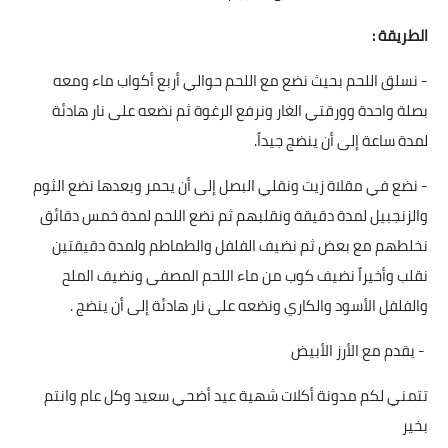
الطريقة :
- نسلق اللحم بحيث نضع مع اللحم حوالي أربع أكواب ماء ومعه
بصلة واحدة وورقتي الغار ونرفع الرغوة ثم نضعه على نار هادئة
لمدة ساعة إلى أن ينضج جيداً.
- نضع في مقلاة زيت ونقلي البصل إلى أن يحمر وبعدها نضع الثوم
والزنجبيل لمدة دقيقة ونقلبهم ثم نضع اللحم لمدة خمس دقائق
نخلطهم مع بعض ثم نضيف الفلفل والطماطم ولمدة دقيقتين
نقلب وأخيراً نضيف كوب من ماء اللحم المصفى ونضيف الملح
والفلفل الأسود والكاري ونضعه على نار هادئة إلى أن ينضج .
- يقدم مع الأرز الأبيض
تتمني لكم مدونة أكلات شهية عيد أضحي سعيد وكل عام وانتم
بخير