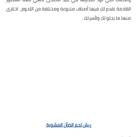
العناية بالبشرة
القادمة نقدم لكِ فيها أصناف متنوعة ومختلفة من اللحوم ، اختاري
منها ما يحلو لكِ ولأسرتك .
اطباق وأعياد
أطباق عيد الأضحي
حلا الأعياد
سحور رمضان
مشروب وحلا
مشروبات
حلويات
حلويات العيد
ريش لحم الضأن المشوية
مواضيع ست البيت