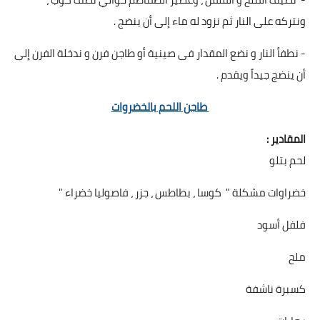
ونتركه على النار ثم نزود له ماء إلى أن ينضج .
- نطفأ النار و نضع المقدار فى صينية أو طاجن فرن و ندخلة الفرن إلى
أن ينضج جيداً ويقدم .
طاجن اللحم بالخضروات
المقادير :
لحم بتلو
خضراوات مشكلة " كوسا ، بطاطس ، جزر ، فاصوليا خضراء "
فلفل أسود
ملح
كسبرة ناشفة