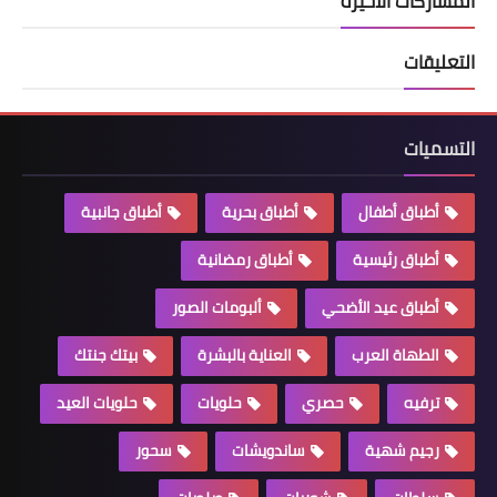
المشاركات الأخيرة
التعليقات
التسميات
أطباق أطفال
أطباق بحرية
أطباق جانبية
أطباق رئيسية
أطباق رمضانية
أطباق عيد الأضحي
ألبومات الصور
الطهاة العرب
العناية بالبشرة
بيتك جنتك
ترفيه
حصري
حلويات
حلويات العيد
رجيم شهية
ساندويشات
سحور