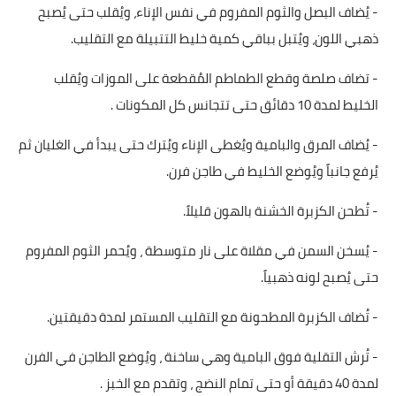
- يُضاف البصل والثوم المفروم في نفس الإناء، ويُقلب حتى يُصبح
ذهبي اللون، ويُتبل بباقي كمية خليط التتبيلة مع التقليب.
- تضاف صلصة وقطع الطماطم المُقطعة على الموزات ويُقلب
الخليط لمدة 10 دقائق حتى تتجانس كل المكونات .
- يُضاف المرق والبامية ويُغطى الإناء ويُترك حتى يبدأ في الغليان ثم
يُرفع جانباً ويُوضع الخليط في طاجن فرن.
- تُطحن الكزبرة الخشنة بالهون قليلاً.
- يُسخن السمن في مقلاة على نار متوسطة ، ويُحمر الثوم المفروم
حتى يُصبح لونه ذهبياً.
- تُضاف الكزبرة المطحونة مع التقليب المستمر لمدة دقيقتين.
- تُرش التقلية فوق البامية وهي ساخنة ، ويُوضع الطاجن في الفرن
لمدة 40 دقيقة أو حتى تمام النضج ، وتقدم مع الخبز .