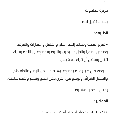
كزبرة مطحونة
بهارات تتبيل لحم
الطريقة :
- تفرم البصلة ويضاف إليها الملح والفلفل والبهارات والقرفة
وصوص الصويا والخل والليمون والثوم وتوضع على اللحم وتترك
لتتبل ويفضل أن تترك لمدة يوم .
- توضع في صينية ثم يوضع عليها حلقات من البصل والطماطم
والفلفل الشرائح وتوضع في الفرن حتى تنضج وتحمر وتقدم ساخنة .
يخني اللحم بالمشروم
المقادير :
1/2 كيلو لحم " ضأن أو بتلو أو كندوز صغير "