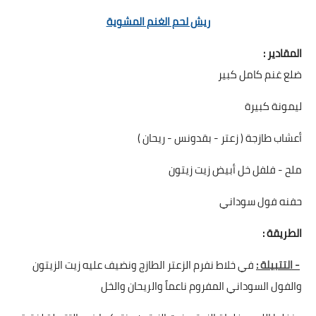
ريش لحم الغنم المشوية
المقادير :
ضلع غنم كامل كبير
ليمونة كبيرة
أعشاب طازجة ( زعتر - بقدونس - ريحان )
ملح - فلفل خل أبيض زيت زيتون
حفنه فول سوداني
الطريقة :
- التتبيلة :
في خلاط نفرم الزعتر الطازج ونضيف عليه زيت الزيتون
والفول السوداني المفروم ناعماً والريحان والخل