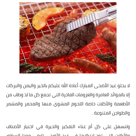
شوربات
سلطات
ساندويشات
مخبوزات
أطباق أطفال
أطباق بحرية
لا يحلو عيد الأضحى المبارك أعاده الله عليكم بالخير واليمن والبركات
وصفات حصرية
إلا بالموائد العامرة والعزومات الفاخرة التي تجمع كل ما لذ وطاب من
وصفات فيديو
الأطعمة والأكلات خاصة اللحوم المشوي منها والمحمر والمشمر
والطواجن المتنوعة .
الجمال والريجيم
ولنسهل على كل أم عناء التفكير والحيرة في اختيار الأصناف
الريجيم والرشاقة
والأكلات التي تود ابتكارها في عيد الأضحى تابعي معنا السطور