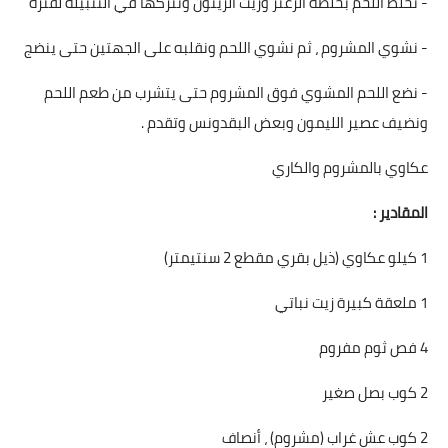
- نخلط اللحم بخلطة الزعتر وزيت الزيتون ونتركها في التتبيلة لفترة
- نشوي المشروم ، ثم نشوي اللحم ونقلبه على الجهتين حتى ينضج
- نضع اللحم المشوي فوق المشروم حتى يتشرب من طعم اللحم
ونضيف عصير الليمون وبعض البقدونس وتقدم .
عكاوي بالمشروم والكاري
المقادير :
1 كيلو عكاوي (ذيل بقري مقطع 2 سنتيمتر)
1 ملعقة كبيرة زيت نباتي
4 فص ثوم مفروم
2 كوب بصل صغير
2 كوب عش غراب (مشروم) ، أنصاف