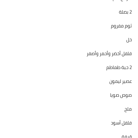
2 بصلة
ثوم مفروم
خل
فلفل أخضر وأحمر وأصفر
2 حبة طماطم
عصير ليمون
صوص صويا
ملح
فلفل أسود
قرفة