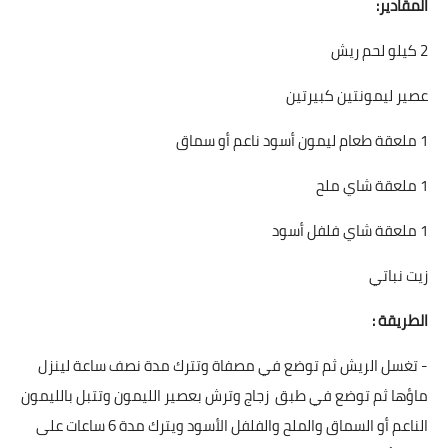
المقادير:
قصص مطبخ مصورة
2 كيلو لحم ريش
كُتب وصفات مجاني
عصير ليمونتين كبيرتين
الطهاة العرب
1 ملعقة طعام ليمون أسود ناعم أو سماق
مقالات
1 ملعقة شاي ملح
مسابقة المجلة
1 ملعقة شاي فلفل أسود
نصائح وفوائد
زيت نباتي
نصيحة اليوم
الطريقة :
- تغسل الريش ثم توضع في مصفاة وتترك مدة نصف ساعة لينزل
ماؤها ثم توضع في طبق زجاج وترش بعصير الليمون وتتبل بالليمون
الناعم أو السماق والملح والفلفل الأسود ويترك مدة 6 ساعات على