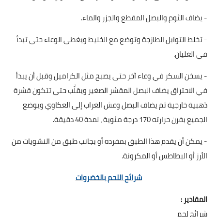
- يضاف الثوم والبصل المقطع والجزر والماء.
- تخلط التوابل الطازجة وتوضع مع الخليط ويغطى الوعاء حتى تبدأ
في الغليان.
- يسخن السكر في وعاء آخر حتى يصبح مثل الكراميل وقبل أن يبدأ
في الاحتراق يضاف البصل المقشر الصغير ويقلَّب حتى تتكون قشرة
ذهبية خارجية ثم يضاف البصل وعش الغراب إلى العكاوي ويوضع
الجميع بفرن حرارته 170 درجة مئوية ، لمدة 40 دقيقة.
- يمكن أن يقدم هذا الطبق بمفرده أو بجانب طبق من النشويات من
الأرز أو البطاطس أو المكرونة.
شرائح اللحم بالخضروات
المقادير :
شرائح لحم