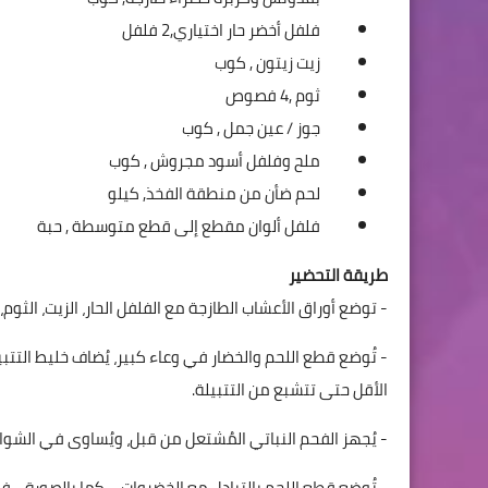
فلفل أخضر حار اختياري,2 فلفل
زيت زيتون , كوب
ثوم ,4 فصوص
جوز / عين جمل , كوب
ملح وفلفل أسود مجروش , كوب
لحم ضأن من منطقة الفخذ, كيلو
فلفل ألوان مقطع إلى قطع متوسطة , حبة
طريقة التحضير
- توضع أوراق الأعشاب الطازجة مع الفلفل الحار، الزيت، الثوم
الأقل حتى تتشبع من التتبيلة.
- يُجهز الفحم النباتي المُشتعل من قبل، ويُساوى في الشواي
- تُوضع قطع اللحم بالتبادل مع الخضروات – كما بالصورة -