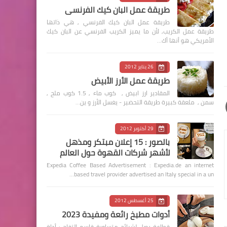
طريقة عمل البان كيك الفرنسي
طريقة عمل البان كيك الفرنسي , هي ذاتها
طريقة عمل الكريب, لأن ما يميز الكريب الفرنسي عن البان كيك
الأمريكي هو أنها أك…
26 يناير 2012
طريقة عمل الأرز الأبيض
المقادير ارز ابيض , كوب ماء , 1.5 كوب ملح ,
سمن , ملعقة كبيرة طريقة التحضير - يغسل الأرز و ين…
29 أكتوبر 2012
بالصور : 15 إعلان مبتكر ومذهل
لأشهر شركات القهوة حول العالم
Expedia Coffee Based Advertisement : Expedia.de an internet
based travel provider advertised an Italy special in a un…
25 أغسطس 2012
أدوات مطبخ رائعة ومفيدة 2023
قطاعة بصل لشرائح متساوية قاسم التفاح : أداة