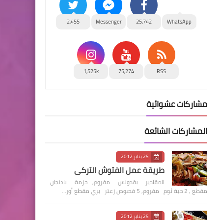
2,455
Messenger
25,742
WhatsApp
1,525k
75,274
RSS
مشاركات عشوائية
المشاركات الشائعة
25 يناير 2012
طريقة عمل الفتوش التركي
المقادير بقدونس مفروم, حزمة باذنجان
مقطع , 2 حبة ثوم مفروم, 5 فصوص زعتر بري مقطع أور…
25 يناير 2012