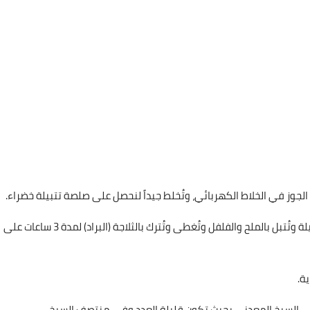
، الجوز في الخلاط الكهربائي، وتُخلط جيداً لنحصل على صلصة تتبيلة خضراء.
- تُوضع قطع اللحم والخضار في وعاء كبير، يُضاف خليط التتبيلة وتُتبل بالملح والفلفل وتُغطى وتُترك بالثلاجة (البراد) لمدة 3 ساعات على
ة.
 في السيخ المعدني بحيث تكون قليلة العدد وفي منتصف السيخ.