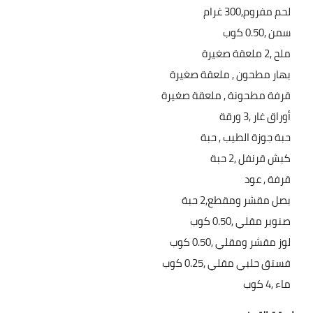
لحم مفروم,300 غرام
العناية بالبشرة
سمن ,0.50 كوب
اطباق وأعياد
ملح ,2 ملعقة صغيرة
بهار مطحون , ملعقة صغيرة
أطباق عيد الأضحي
قرفة مطحونة , ملعقة صغيرة
حلا الأعياد
أوراق غار ,3 ورقة
حبة جوزة الطيب , حبة
سحور رمضان
كبش قرنفل ,2 حبة
مشروب وحلا
قرفة , عود
بصل مقشر ومقطع,2 حبة
مشروبات
صنوبر مقلي ,0.50 كوب
لوز مقشر ومقلي ,0.50 كوب
حلويات
فستق حلبي مقلي ,0.25 كوب
حلويات العيد
ماء ,4 كوب
مواضيع ست البيت