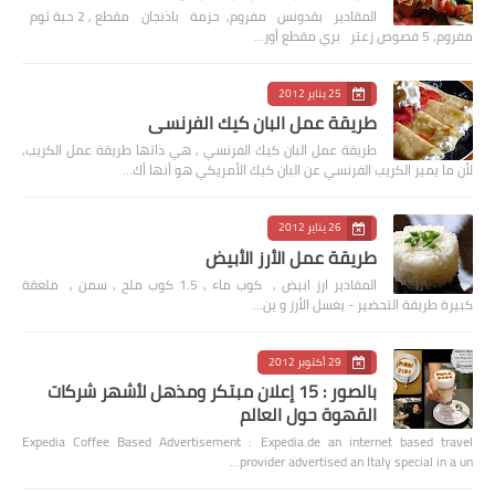
المقادير بقدونس مفروم, حزمة باذنجان مقطع , 2 حبة ثوم
مفروم, 5 فصوص زعتر بري مقطع أور…
25 يناير 2012
طريقة عمل البان كيك الفرنسي
طريقة عمل البان كيك الفرنسي , هي ذاتها طريقة عمل الكريب,
لأن ما يميز الكريب الفرنسي عن البان كيك الأمريكي هو أنها أك…
26 يناير 2012
طريقة عمل الأرز الأبيض
المقادير ارز ابيض , كوب ماء , 1.5 كوب ملح , سمن , ملعقة
كبيرة طريقة التحضير - يغسل الأرز و ين…
29 أكتوبر 2012
بالصور : 15 إعلان مبتكر ومذهل لأشهر شركات
القهوة حول العالم
Expedia Coffee Based Advertisement : Expedia.de an internet based travel
provider advertised an Italy special in a un…