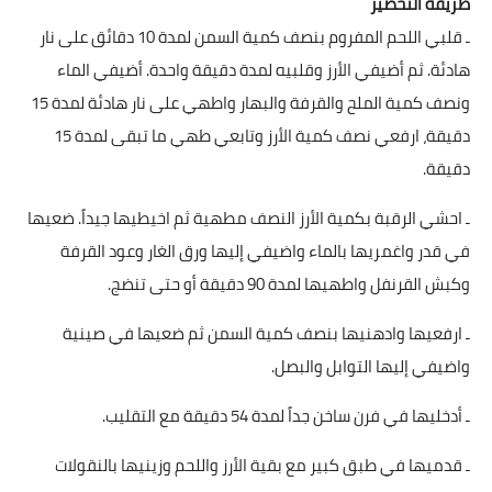
طريقة التحضير
ـ قلبي اللحم المفروم بنصف كمية السمن لمدة 10 دقائق على نار
قصص مطبخ مصورة
هادئة. ثم أضيفي الأرز وقلبيه لمدة دقيقة واحدة. أضيفي الماء
كُتب وصفات مجاني
ونصف كمية الملح والقرفة والبهار واطهي على نار هادئة لمدة 15
دقيقة، ارفعي نصف كمية الأرز وتابعي طهي ما تبقى لمدة 15
الطهاة العرب
دقيقة.
مقالات
ـ احشي الرقبة بكمية الأرز النصف مطهية ثم اخيطيها جيداً. ضعيها
مسابقة المجلة
في قدر واغمريها بالماء واضيفي إليها ورق الغار وعود القرفة
وكبش القرنفل واطهيها لمدة 90 دقيقة أو حتى تنضج.
نصائح وفوائد
ـ ارفعيها وادهنيها بنصف كمية السمن ثم ضعيها في صينية
نصيحة اليوم
واضيفي إليها التوابل والبصل.
ـ أدخليها في فرن ساخن جداً لمدة 54 دقيقة مع التقليب.
ـ قدميها في طبق كبير مع بقية الأرز واللحم وزينيها بالنقولات