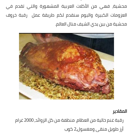
شوربات
محشية، فهي من الأكلات العربية المشهورة والتي تقدم في
العزومات الكبيرة واليوم سنقدم لكم طريقة عمل رقبة خروف
سلطات
محشية من بين يدي الشيف منال العالم.
ساندويشات
مخبوزات
أطباق أطفال
أطباق بحرية
وصفات حصرية
وصفات فيديو
المقادير
الجمال والريجيم
رقبة غنم خالية من العظام، منظفة من كل الزوائد, 2000 غرام
الريجيم والرشاقة
أرز طويل منقى ومغسول,2 كوب