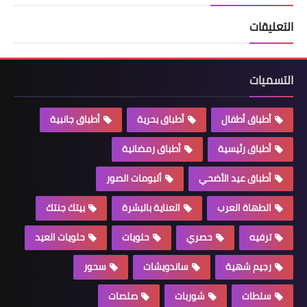
التعليقات
التسميات
أطباق أطفال
أطباق بحرية
أطباق جانبية
أطباق رئيسية
أطباق رمضانية
أطباق عيد الأضحي
ألبومات الصور
الطهاة العرب
العناية بالبشرة
بيتك جنتك
ترفيه
حصري
حلويات
حلويات العيد
رجيم شهية
ساندويشات
سحور
سلطات
شوربات
صلصات