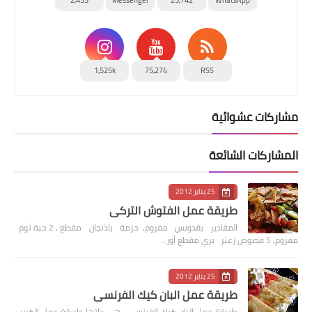
2,455
Messenger
25,742
WhatsApp
1,525k
75,274
RSS
مشاركات عشوائية
المشاركات الشائعة
25 يناير 2012
طريقة عمل الفتوش التركي
المقادير بقدونس مفروم, حزمة باذنجان مقطع , 2 حبة ثوم
مفروم, 5 فصوص زعتر بري مقطع أور…
25 يناير 2012
طريقة عمل البان كيك الفرنسي
طريقة عمل البان كيك الفرنسي , هي ذاتها طريقة عمل الكريب,