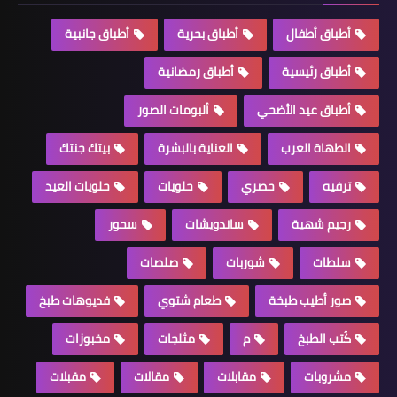
أطباق أطفال
أطباق بحرية
أطباق جانبية
أطباق رئيسية
أطباق رمضانية
أطباق عيد الأضحي
ألبومات الصور
الطهاة العرب
العناية بالبشرة
بيتك جنتك
ترفيه
حصري
حلويات
حلويات العيد
رجيم شهية
ساندويشات
سحور
سلطات
شوربات
صلصات
صور أطيب طبخة
طعام شتوي
فديوهات طبخ
كُتب الطبخ
م
مثلجات
مخبوزات
مشروبات
مقابلات
مقالات
مقبلات