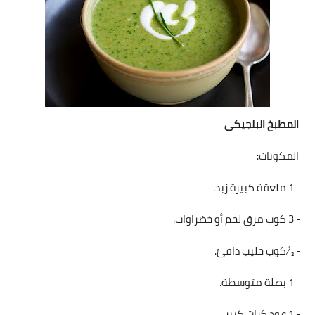
شوربات
سلطات
ساندويشات
مخبوزات
المطبخ البلجيكى
أطباق أطفال
المكونات:
أطباق بحرية
- 1 ملعقة كبيرة زبد.
وصفات حصرية
- 3 كوب مرق لحم أو خضراوات.
وصفات فيديو
- ½ كوب حليب دافئ.
الجمال والريجيم
- 1 بصلة متوسطة.
الريجيم والرشاقة
- 1 عود كرات كبير.