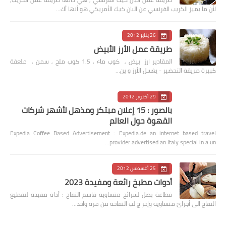
لأن ما يميز الكريب الفرنسي عن البان كيك الأمريكي هو أنها أك…
26 يناير 2012
طريقة عمل الأرز الأبيض
المقادير ارز ابيض , كوب ماء , 1.5 كوب ملح , سمن , ملعقة
كبيرة طريقة التحضير - يغسل الأرز و ين…
29 أكتوبر 2012
بالصور : 15 إعلان مبتكر ومذهل لأشهر شركات
القهوة حول العالم
Expedia Coffee Based Advertisement : Expedia.de an internet based travel
provider advertised an Italy special in a un…
25 أغسطس 2012
أدوات مطبخ رائعة ومفيدة 2023
قطاعة بصل لشرائح متساوية قاسم التفاح : أداة مفيدة لتقطيع
التفاح الى أجزائ متساوية وإخراج لب التفاحة من مرة واحد…