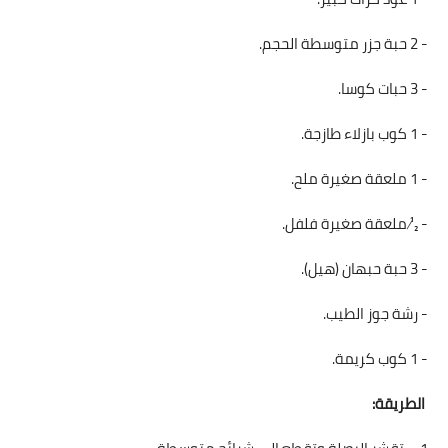
العناية بالبشرة
- 2 حبة جزر متوسطة الحجم.
اطباق وأعياد
- 3 حبات كوسا.
أطباق عيد الأضحي
- 1 كوب بازلاء طازجة.
حلا الأعياد
- 1 ملعقة صغيرة ملح.
سحور رمضان
- ½ ملعقة صغيرة فلفل.
مشروب وحلا
- 3 حبة حبهان (هيل).
مشروبات
- رشة جوز الطيب.
حلويات
- 1 كوب كريمة.
حلويات العيد
الطريقة:
مواضيع ست البيت