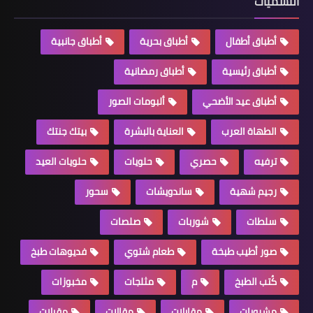
التسميات
أطباق أطفال
أطباق بحرية
أطباق جانبية
أطباق رئيسية
أطباق رمضانية
أطباق عيد الأضحي
ألبومات الصور
الطهاة العرب
العناية بالبشرة
بيتك جنتك
ترفيه
حصري
حلويات
حلويات العيد
رجيم شهية
ساندويشات
سحور
سلطات
شوربات
صلصات
صور أطيب طبخة
طعام شتوي
فديوهات طبخ
كُتب الطبخ
م
مثلجات
مخبوزات
مشروبات
مقابلات
مقالات
مقبلات