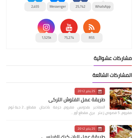
2,455
Messenger
25,742
WhatsApp
1,525k
75,274
RSS
مشاركات عشوائية
المشاركات الشائعة
25 يناير 2012
طريقة عمل الفتوش التركي
المقادير بقدونس مفروم, حزمة باذنجان مقطع , 2 حبة ثوم
مفروم, 5 فصوص زعتر بري مقطع أور…
25 يناير 2012
طريقة عمل البان كيك الفرنسي