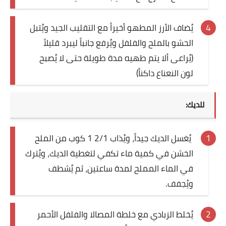
يُضاف الأرز المطهو أخيراً مع التقليب الجيد ويُتبل
الحشو بالملح والفلفل ويُرفع جانباً ليبرد قليلاً
(يُراعى ألا يتم طهيه مدة طويلة حتى لا يُصبح
لون النعناع داكناً
(
للديك:
يُغسل الديك جيداً، ويُذاب 2/1 1 كوب من الملح
الخشن في كمية ماء تكفي لتغطية الديك، ويُترك
في الماء المملح لمدة ساعتين، ثم يُشطف
ويُجفف
.
يُخلط الزبادي مع خلطة المصالا والفلفل الأحمر