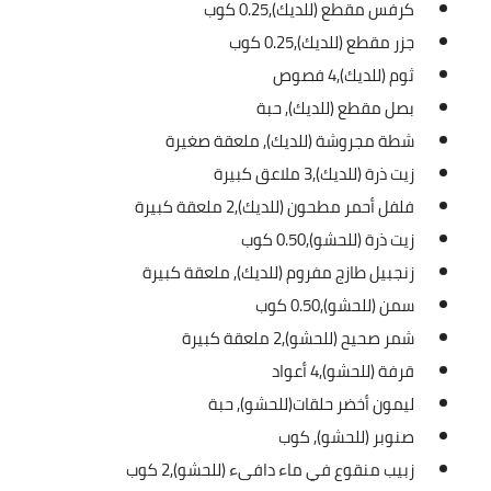
كرفس مقطع (للديك),
0.25 كوب
العناية بالبشرة
جزر مقطع (للديك),
0.25 كوب
ثوم (للديك),
4 فصوص
اطباق وأعياد
بصل مقطع (للديك),
حبة
أطباق عيد الأضحي
شطة مجروشة (للديك),
ملعقة صغيرة
زيت ذرة (للديك),
3 ملاعق كبيرة
حلا الأعياد
فلفل أحمر مطحون (للديك),
2 ملعقة كبيرة
سحور رمضان
زيت ذرة (للحشو),
0.50 كوب
زنجبيل طازج مفروم (للديك),
ملعقة كبيرة
مشروب وحلا
سمن (للحشو),
0.50 كوب
مشروبات
شمر صحيح (للحشو),
2 ملعقة كبيرة
قرفة (للحشو),
4 أعواد
حلويات
ليمون أخضر حلقات(للحشو),
حبة
حلويات العيد
صنوبر (للحشو),
كوب
زبيب منقوع في ماء دافىء (للحشو),
2 كوب
مواضيع ست البيت