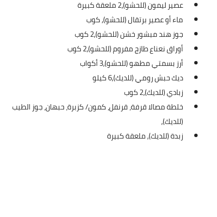
عصير ليمون (للحشو),
2 ملعقة كبيرة
قصص مطبخ مصورة
ماء أو عصير برتقال (للحشو),
كوب
جوز هند مبشور خشن (للحشو),
2 كوب
كُتب وصفات مجاني
أوراق نعناع طازج مفروم (للحشو),
2 كوب
أرز بسمتي مطهو (للحشو),
3 أكواب
الطهاة العرب
ديك حبش رومي (للديك),
6 كيلو
مقالات
زبادي (للديك),
2 كوب
خلطة مصالا قرفة، قرنفل، كمون/ كزبرة، حبهان، جوز الطيب
مسابقة المجلة
(للديك),
نصائح وفوائد
زبدة (للديك),
ملعقة كبيرة
نصيحة اليوم