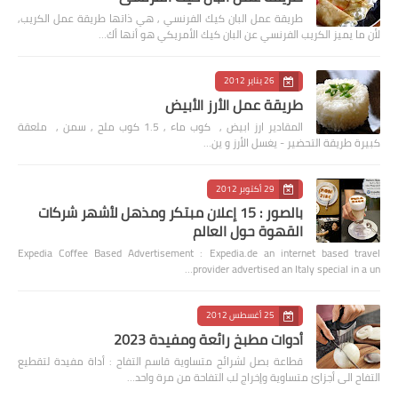
طريقة عمل البان كيك الفرنسي , هي ذاتها طريقة عمل الكريب,
لأن ما يميز الكريب الفرنسي عن البان كيك الأمريكي هو أنها أك…
26 يناير 2012
طريقة عمل الأرز الأبيض
المقادير ارز ابيض , كوب ماء , 1.5 كوب ملح , سمن , ملعقة
كبيرة طريقة التحضير - يغسل الأرز و ين…
29 أكتوبر 2012
بالصور : 15 إعلان مبتكر ومذهل لأشهر شركات
القهوة حول العالم
Expedia Coffee Based Advertisement : Expedia.de an internet based travel
provider advertised an Italy special in a un…
25 أغسطس 2012
أدوات مطبخ رائعة ومفيدة 2023
قطاعة بصل لشرائح متساوية قاسم التفاح : أداة مفيدة لتقطيع
التفاح الى أجزائ متساوية وإخراج لب التفاحة من مرة واحد…