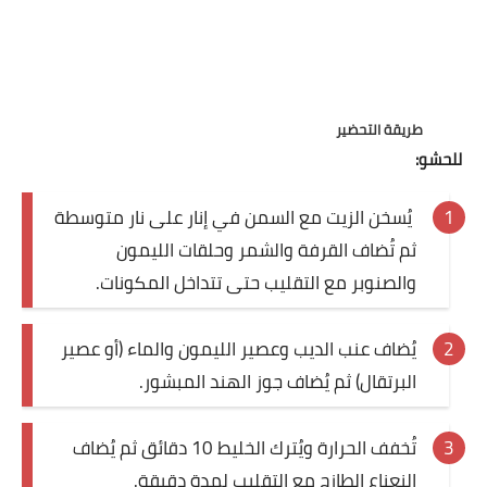
طريقة التحضير
للحشو:
يُسخن الزيت مع السمن في إنار على نار متوسطة
ثم تُضاف القرفة والشمر وحلقات الليمون
والصنوبر مع التقليب حتى تتداخل المكونات
.
يُضاف عنب الديب وعصير الليمون والماء (أو عصير
البرتقال) ثم يُضاف جوز الهند المبشور
.
تُخفف الحرارة ويُترك الخليط 10 دقائق ثم يُضاف
النعناع الطازج مع التقليب لمدة دقيقة
.