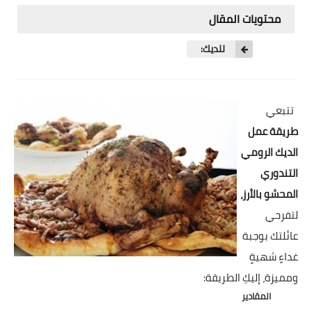
شوربات
محتويات المقال
سلطات
للديك:
ساندويشات
مخبوزات
تتبعي
طريقة عمل
أطباق أطفال
الديك الرومي
أطباق بحرية
التندوري
المحشو بالأرز،
وصفات حصرية
لتفرحي
وصفات فيديو
عائلتك بوجبة
غداءٍ شهيةٍ
الجمال والريجيم
ومميزة، إليكِ الطريقة:
الريجيم والرشاقة
المقادير