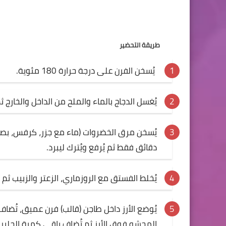
طريقة التحضير
يُسخن الفرن على درجة حرارة 180 مئوية
.
يُغسل الدجاج بالماء والملح من الداخل والخارج
دقائق فقط ثم يُرفع ويُترك ليبرد
.
يُخلط الفستق مع الروزماري، الزعتر والزبيب ثم
يُوضع الأرز داخل طاجن (قالب) فرن عميق، تُضاف
المحشو فوق الأرز ثم تُضاف باقي كمية الحلي