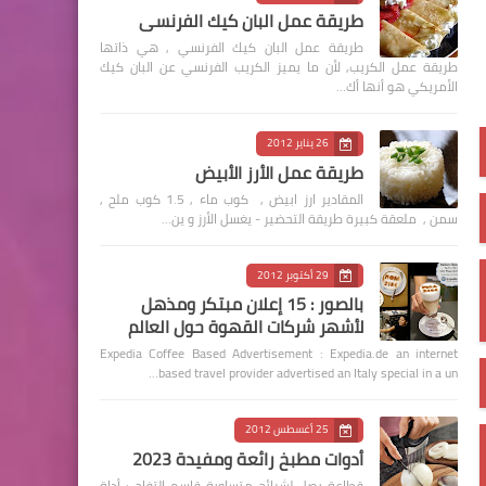
طريقة عمل البان كيك الفرنسي
طريقة عمل البان كيك الفرنسي , هي ذاتها
طريقة عمل الكريب, لأن ما يميز الكريب الفرنسي عن البان كيك
الأمريكي هو أنها أك…
26 يناير 2012
طريقة عمل الأرز الأبيض
المقادير ارز ابيض , كوب ماء , 1.5 كوب ملح ,
سمن , ملعقة كبيرة طريقة التحضير - يغسل الأرز و ين…
29 أكتوبر 2012
بالصور : 15 إعلان مبتكر ومذهل
لأشهر شركات القهوة حول العالم
Expedia Coffee Based Advertisement : Expedia.de an internet
based travel provider advertised an Italy special in a un…
25 أغسطس 2012
أدوات مطبخ رائعة ومفيدة 2023
قطاعة بصل لشرائح متساوية قاسم التفاح : أداة