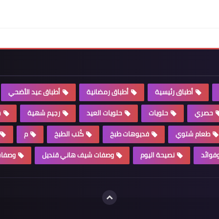
أطباق رئيسية
أطباق رمضانية
أطباق عيد الأضحي
حصري
حلويات
حلويات العيد
رجيم شهية
س
طعام شتوي
فديوهات طبخ
كُتب الطبخ
م
وفوائد
نصيحة اليوم
وصفات شيف هاني قنديل
وصفات