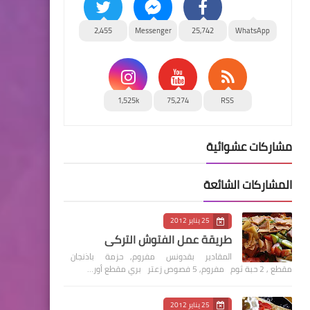
2,455
Messenger
25,742
WhatsApp
1,525k
75,274
RSS
مشاركات عشوائية
المشاركات الشائعة
25 يناير 2012
طريقة عمل الفتوش التركي
المقادير بقدونس مفروم, حزمة باذنجان
مقطع , 2 حبة ثوم مفروم, 5 فصوص زعتر بري مقطع أور…
25 يناير 2012