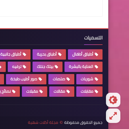
التسميات
أطباق أطفال
أطباق بحرية
أطباق جانبية
العناية بالبشرة
بيتك جنتك
ترفيه
شوربات
صلصات
صور أطيب طبخة
مقابلات
مقالات
مقبلات
نصائح 
جميع الحقوق محفوظة
مجلة أكلات شهية
©