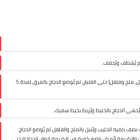
 ثم يُشطف ويُجفف
.
يُسخن مرق الخضروات (ماء مع جزر، كرفس، بصل، ملح وفلفل) حتى الغليان ثم يُوضع الدجاج بالمرق لمدة 5
 يُحشى الدجاج بالخليط ويُربط بخيط سميك
.
 نصف كمية الحليب ويُتبل بالملح والفلفل ثم يُوضع الدجاج
ب والكريمة (يُمكن وضع كمية من الكريمة فوق الدجاجة حتى