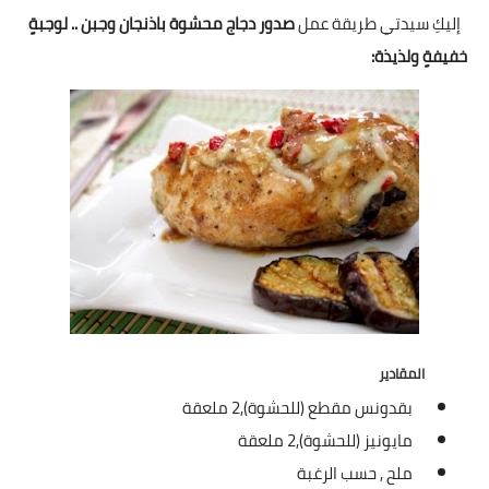
شوربات
إليكِ سيدتي طريقة عمل
صدور دجاج محشوة باذنجان وجبن .. لوجبةٍ
خفيفةٍ ولذيذة:
سلطات
ساندويشات
مخبوزات
أطباق أطفال
أطباق بحرية
وصفات حصرية
وصفات فيديو
المقادير
بقدونس مقطع (للحشوة),
2 ملعقة
الجمال والريجيم
مايونيز (للحشوة),
2 ملعقة
الريجيم والرشاقة
ملح ,
حسب الرغبة