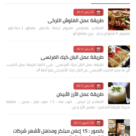
25 يناير 2012
طريقة عمل الفتوش التركي
المقادير بقدونس مفروم, حزمة باذنجان مقطع , 2 حبة ثوم
مفروم, 5 فصوص زعتر بري مقطع أور…
25 يناير 2012
طريقة عمل البان كيك الفرنسي
طريقة عمل البان كيك الفرنسي , هي ذاتها طريقة عمل الكريب,
لأن ما يميز الكريب الفرنسي عن البان كيك الأمريكي هو أنها أك…
26 يناير 2012
طريقة عمل الأرز الأبيض
المقادير ارز ابيض , كوب ماء , 1.5 كوب ملح , سمن , ملعقة
كبيرة طريقة التحضير - يغسل الأرز و ين…
29 أكتوبر 2012
بالصور : 15 إعلان مبتكر ومذهل لأشهر شركات