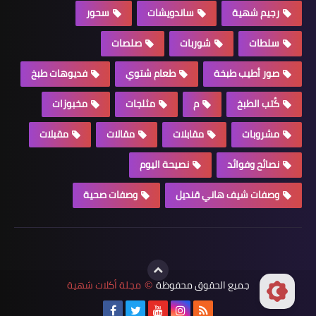
رجيم شهية
ساندويشات
سحور
سلطات
شوربات
صلصات
صور أطيب طبخة
طعام شتوي
فديوهات طبخ
كُتب الطبخ
م
مثلجات
مخبوزات
مشروبات
مقابلات
مقالات
مقبلات
نصائح وفوائد
نصيحة اليوم
وصفات شيف هاني قنديل
وصفات صحية
جميع الحقوق محفوظة
مجلة أكلات شهية
©