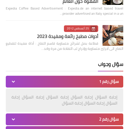
القهوة حول العالم
Expedia Coffee Based Advertisement : Expedia.de an internet based travel
provider advertised an Italy special in a un…
25 أغسطس 2012
أدوات مطبخ رائعة ومفيدة 2023
قطاعة بصل لشرائح متساوية قاسم التفاح : أداة مفيدة لتقطيع
التفاح الى أجزائ متساوية وإخراج لب التفاحة من مرة واحد…
سؤال وجواب
سؤال رقم 1
إجابة السؤال إجابة السؤال إجابة السؤال إجابة السؤال إجابة
السؤال إجابة السؤال إجابة السؤال
سؤال رقم 2