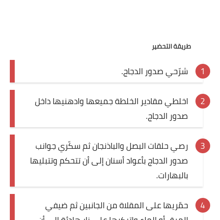
قصص مطبخ مصورة
كُتب وصفات مجاني
طريقة التحضير
الطهاة العرب
شرّحي صدور الدجاج.
مقالات
اخلطي مقادير الخلطة جميعها وادهنيها داخل
مسابقة المجلة
صدور الدجاج.
نصائح وفوائد
رصي حلقات البصل والباذنجان ثم سكّري جوانب
نصيحة اليوم
صدور الدجاج بأعواد أسنان إلى أن تتحكم وتتبليها
بالبهارات.
حمّريها على المقلاة من الجانبين ثم ضيفي