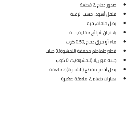
صدور دجاج ,
2 قطعة
العناية بالبشرة
فلفل أسود ,
حسب الرغبة
اطباق وأعياد
بصل حلقات,
حبة
باذنجان شرائح مقلية,
حبة
أطباق عيد الأضحي
ماء أو مرق دجاج ,
0.50 كوب
حلا الأعياد
قطع طماطم مجففة (للحشوة),
3 حبات
جبنة موزريلا (للحشوة),
0.75 كوب
سحور رمضان
بصل أخضر مقطع (للشحوة),
2 ملعقة
بهارات طعام ,
2 ملعقة صغيرة
مشروب وحلا
مشروبات
حلويات
حلويات العيد
مواضيع ست البيت