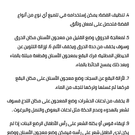
قصص مطبخ مصورة
4. تنظيف الفضة: يمكن إستخدامه في تلميع أي نوع من أنواع
الفضة فتحصل على لمعان وتألق.
كُتب وصفات مجاني
5. لمعالجة الحروق: وضع القليل من معجون الأسنان مكان الحرق
الطهاة العرب
وسوف يخفف من حدة الحرق ويخفف الألم. 6. لإزالة التلوين عن
مقالات
الحيطان المطلية: فرك البقع بمعجون الأسنان وقطعة مبللة بالماء
وبعد ذلك يمسح الحائط بالماء.
مسابقة المجلة
7. لأزالة البقع عن السجاد: وضع معجون الأسنان على مكان البقع
نصائح وفوائد
فركها ثم غسلها وتركها لتجف من الماء.
نصيحة اليوم
8. يخفف من لدغات الحشرات: وضع المعجون على مكان اللدغ فسوف
تشعر بالهدوء وعدم الحكة مثل لدغات البعوض والنمل والبرغوث .
9. لإبقاء قوس أو بكلة الشعر على رأس الأطفال الرضع البنات: إذا لم
يكن لدى الطفل شعر على رأسه فيمكن وضع معجون الأسنان ووضع