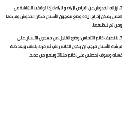
العناية بالبشرة
2. لإزاله الخدوش عن اقراص الcd و الdvd:إذا توقفت الشاشة عن
العمل يمكن إخراج الcd وضع معجون الأسنان مكان الخدوش وفركها
اطباق وأعياد
ومن ثم تنظيفها.
أطباق عيد الأضحي
3. لتنظيف خاتم الألماس: وضع القليل من معجون الأسنان على
حلا الأعياد
فرشاة الأسنان فيجب ان يكون الخاتم رطب ثم فرك بلطف وبعد ذلك
غسله وسوف تحصلين على خاتم متلألأ ويلمع من جديد.
سحور رمضان
مشروب وحلا
مشروبات
حلويات
حلويات العيد
مواضيع ست البيت