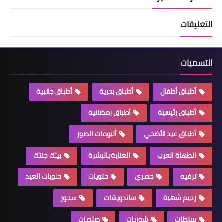
التعليقات
التسميات
أطباق أطفال
أطباق بحرية
أطباق جانبية
أطباق رئيسية
أطباق رمضانية
أطباق عيد الأضحي
ألبومات الصور
الطهاة العرب
العناية بالبشرة
بيتك جنتك
ترفيه
حصري
حلويات
حلويات العيد
رجيم شهية
ساندويشات
سحور
سلطات
شوربات
صلصات