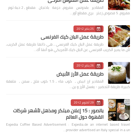
المقادير بقدونس مفروم, حزمة باذنجان مقطع , 2 حبة ثوم
مفروم, 5 فصوص زعتر بري مقطع أور…
25 يناير 2012
طريقة عمل البان كيك الفرنسي
طريقة عمل البان كيك الفرنسي , هي ذاتها طريقة عمل الكريب,
لأن ما يميز الكريب الفرنسي عن البان كيك الأمريكي هو أنها أك…
26 يناير 2012
طريقة عمل الأرز الأبيض
المقادير ارز ابيض , كوب ماء , 1.5 كوب ملح , سمن , ملعقة
كبيرة طريقة التحضير - يغسل الأرز و ين…
29 أكتوبر 2012
بالصور : 15 إعلان مبتكر ومذهل لأشهر شركات
القهوة حول العالم
Expedia Coffee Based Advertisement : Expedia.de an internet based travel
provider advertised an Italy special in a un…