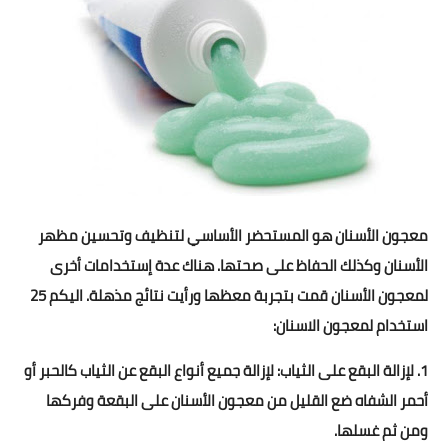
شوربات
سلطات
ساندويشات
مخبوزات
أطباق أطفال
معجون الأسنان هو المستحضر الأساسي لتنظيف وتحسين مظهر
أطباق بحرية
الأسنان وكذلك الحفاظ على صحتها. هناك عدة إستخدامات أخرى
وصفات حصرية
لمعجون الأسنان قمت بتجربة معظها ورأيت نتائج مذهلة. اليكم 25
استخدام لمعجون الاسنان:
وصفات فيديو
1. لإزالة البقع على الثياب: لإزالة جميع أنواع البقع عن الثياب كالحبر أو
الجمال والريجيم
أحمر الشفاه ضع القليل من معجون الأسنان على البقعة وفركها
الريجيم والرشاقة
ومن ثم غسلها.