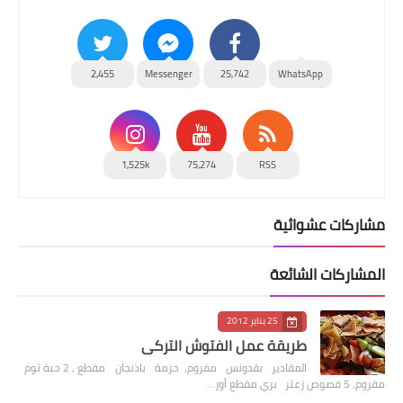
2,455
Messenger
25,742
WhatsApp
1,525k
75,274
RSS
مشاركات عشوائية
المشاركات الشائعة
25 يناير 2012
طريقة عمل الفتوش التركي
المقادير بقدونس مفروم, حزمة باذنجان مقطع , 2 حبة ثوم
مفروم, 5 فصوص زعتر بري مقطع أور…