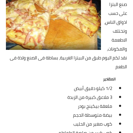
شوربات
صنع البتزا
على حسب
سلطات
اذواق الناس،
ساندويشات
وتختلف
الاطعمة
مخبوزات
والمكونات،
أطباق أطفال
نقد لكم اليوم طبق من البيتزا الغربية، بساطة فى الصنع ولذة فى
الطعم
أطباق بحرية
المقادير
وصفات حصرية
1/2 كيلو دقيق أبيض
3 ملاعق كبيرة من الزبدة
وصفات فيديو
ملعقة بيكينج بودر
الجمال والريجيم
بيضة متوسطة الحجم
كوب صغير من الحليب
الريجيم والرشاقة
كوب كبير من صلصة الطماطم