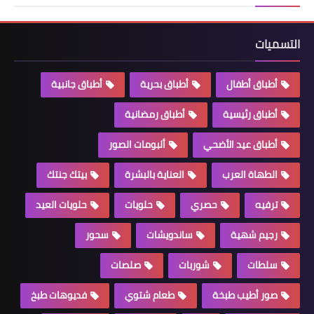
التسميات
أطباق أطفال
أطباق بحرية
أطباق جانبية
أطباق رئيسية
أطباق رمضانية
أطباق عيد الأضحي
ألبومات الصور
الطهاة العرب
العناية بالبشرة
بيتك جنتك
ترفيه
حصري
حلويات
حلويات العيد
رجيم شهية
ساندويشات
سحور
سلطات
شوربات
صلصات
صور أطيب طبخة
طعام شتوي
فديوهات طبخ