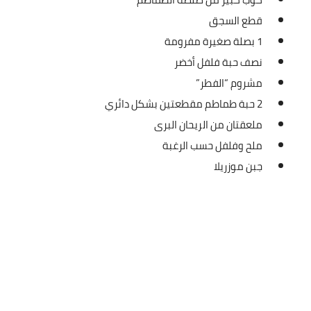
العناية بالبشرة
قطع السجق
1 بصلة صغيرة مفرومة
اطباق وأعياد
نصف حبة فلفل أخضر
أطباق عيد الأضحي
مشروم “الفطر”
2 حبة طماطم مقطعتين بشكل دائري
حلا الأعياد
ملعقتان من الريحان البرى
سحور رمضان
ملح وفلفل حسب الرغبة
جبن موزريلا
مشروب وحلا
مشروبات
حلويات
حلويات العيد
مواضيع ست البيت