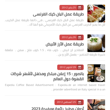
25 يناير 2012
طريقة عمل البان كيك الفرنسي
طريقة عمل البان كيك الفرنسي , هي ذاتها طريقة عمل الكريب,
لأن ما يميز الكريب الفرنسي عن البان كيك الأمريكي هو أنها أك…
26 يناير 2012
طريقة عمل الأرز الأبيض
المقادير ارز ابيض , كوب ماء , 1.5 كوب ملح , سمن , ملعقة
كبيرة طريقة التحضير - يغسل الأرز و ين…
29 أكتوبر 2012
بالصور : 15 إعلان مبتكر ومذهل لأشهر شركات
القهوة حول العالم
Expedia Coffee Based Advertisement : Expedia.de an internet based travel
provider advertised an Italy special in a un…
25 أغسطس 2012
أدوات مطبخ رائعة ومفيدة 2023