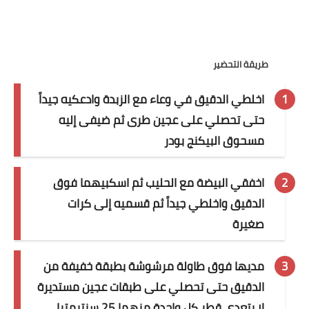
قصص مطبخ مصورة
كُتب وصفات مجاني
طريقة التحضير
الطهاة العرب
اخلطي الدقيق في وعاء مع الزبدة وادعكيه جيداً
حتى تحصلي على عجين طرى ثم ضيفى إليه
مقالات
مسحوق البيكنج بودر
مسابقة المجلة
اخفقي البيضة مع الحليب ثم اسكبيهما فوق
نصائح وفوائد
الدقيق واخلطي جيداً ثم قسميه إلى كرات
نصيحة اليوم
صغيرة
مديها فوق طاولة مرشوشة بطبقة خفيفة من
الدقيق حتى تحصلي على طبقات عجين مستديرة
لا يتعدى قطر كل واحدة منهما 25 سنتيمترا