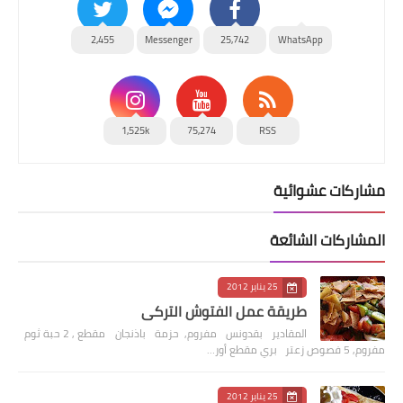
2,455
Messenger
25,742
WhatsApp
1,525k
75,274
RSS
مشاركات عشوائية
المشاركات الشائعة
25 يناير 2012
طريقة عمل الفتوش التركي
المقادير بقدونس مفروم, حزمة باذنجان مقطع , 2 حبة ثوم
مفروم, 5 فصوص زعتر بري مقطع أور…
25 يناير 2012