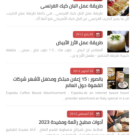
طريقة عمل البان كيك الفرنسي
طريقة عمل البان كيك الفرنسي , هي ذاتها طريقة عمل الكريب,
لأن ما يميز الكريب الفرنسي عن البان كيك الأمريكي هو أنها أك…
26 يناير 2012
طريقة عمل الأرز الأبيض
المقادير ارز ابيض , كوب ماء , 1.5 كوب ملح , سمن , ملعقة
كبيرة طريقة التحضير - يغسل الأرز و ين…
29 أكتوبر 2012
بالصور : 15 إعلان مبتكر ومذهل لأشهر شركات
القهوة حول العالم
Expedia Coffee Based Advertisement : Expedia.de an internet based travel
provider advertised an Italy special in a un…
25 أغسطس 2012
أدوات مطبخ رائعة ومفيدة 2023
قطاعة بصل لشرائح متساوية قاسم التفاح : أداة مفيدة لتقطيع
التفاح الى أجزائ متساوية وإخراج لب التفاحة من مرة واحد…