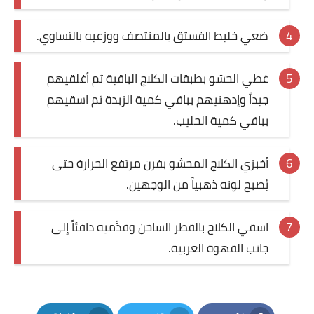
قصص مطبخ مصورة
ضعي خليط الفستق بالمنتصف ووزعيه بالتساوي.
كُتب وصفات مجاني
غطي الحشو بطبقات الكلاج الباقية ثم أغلقيهم
الطهاة العرب
جيداً وإدهنيهم بباقي كمية الزبدة ثم اسقيهم
بباقي كمية الحليب.
مقالات
مسابقة المجلة
أخبزي الكلاج المحشو بفرن مرتفع الحرارة حتى
يُصبح لونه ذهبياً من الوجهين.
نصائح وفوائد
نصيحة اليوم
اسقي الكلاج بالقطر الساخن وقدِّميه دافئاً إلى
جانب القهوة العربية.