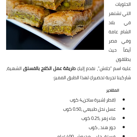
شوربات
الحلويات
التي تشتهر
سلطات
في بلاد
ساندويشات
الشام عامة
وفي مصر
مخبوزات
أيضاً حيث
يطلقون
أطباق أطفال
عليه اسم "جلاش"، نقدم إليكِ
طريقة عمل الكلاج بالفستق
الشهية،
أطباق بحرية
شاركينا تجربة تحضيركِ لهذا الطبق المميز:
وصفات حصرية
المقادير
(قطر (شيرة ساخن,
4 كوب
وصفات فيديو
عسل نحل طبيعي ,
0.50 كوب
الجمال والريجيم
ماء زهر ,
0.25 كوب
جوز هند ,
كوب
الريجيم والرشاقة
فستق حلبي مجروش ,
400 غرام