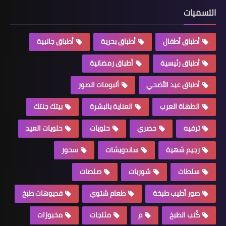
التسميات
أطباق أطفال
أطباق بحرية
أطباق جانبية
أطباق رئيسية
أطباق رمضانية
أطباق عيد الأضحي
ألبومات الصور
الطهاة العرب
العناية بالبشرة
بيتك جنتك
ترفيه
حصري
حلويات
حلويات العيد
رجيم شهية
ساندويشات
سحور
سلطات
شوربات
صلصات
صور أطيب طبخة
طعام شتوي
فديوهات طبخ
كُتب الطبخ
م
مثلجات
مخبوزات