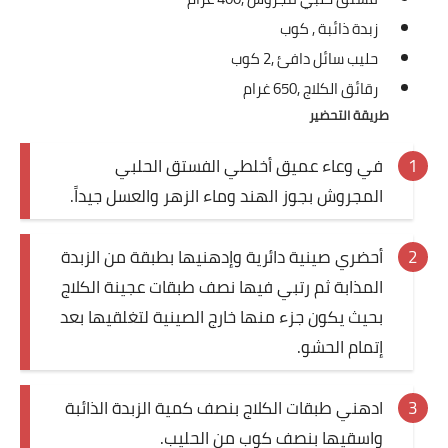
العناية بالبشرة
زبدة ذائبة ,
كوب
حليب سائل دافئ ,
2 كوب
اطباق وأعياد
رقائق الكلاج ,
650 غرام
أطباق عيد الأضحي
طريقة التحضير
حلا الأعياد
في وعاء عميق أخلطي الفستق الحلبي
المجروش بجوز الهند وماء الزهر والعسل جيداً.
سحور رمضان
مشروب وحلا
أحضري صينية دائرية وإدهنيها بطبقة من الزبدة
المذابة ثم رتبي فيها نصف طبقات عجينة الكلاج
مشروبات
بحيث يكون جزء منها خارج الصينية لتغلقيها بعد
إتمام الحشو.
حلويات
حلويات العيد
ادهني طبقات الكلاج بنصف كمية الزبدة الذائبة
واسقيها بنصف كوب من الحليب.
مواضيع ست البيت