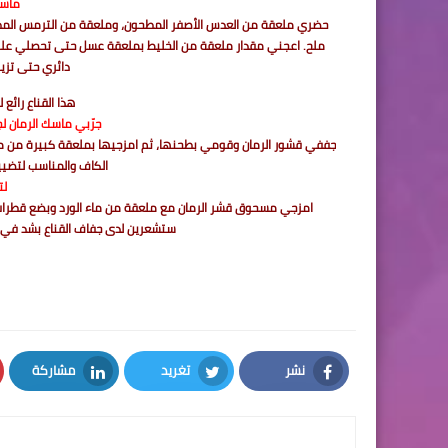
ماسك
حضري ملعقة من العدس الأصفر المطحون، وملعقة من الترمس الم
ملح. اعجني مقدار ملعقة من الخليط بملعقة عسل حتى تحصلي عل
دائري حتى تزي
هذا القناع رائع 
جرّبي ماسك الرمان ل
جففي قشور الرمان وقومي بطحنها، ثم امزجيها بملعقة كبيرة من ما
الكاف والمناسب لتضيي
لت
ستشعرين لدى جفاف القناع بشد في ال
نشر
تغريد
مشاركة
LinkedIn
Twitter
Facebook