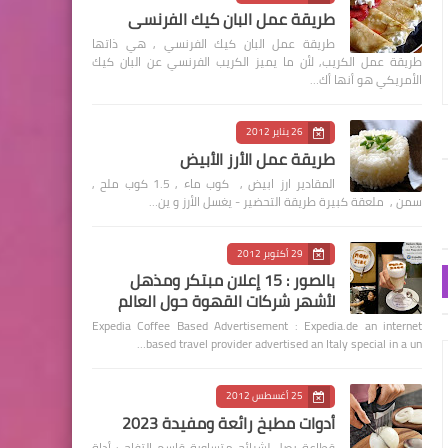
طريقة عمل البان كيك الفرنسي
طريقة عمل البان كيك الفرنسي , هي ذاتها
طريقة عمل الكريب, لأن ما يميز الكريب الفرنسي عن البان كيك
الأمريكي هو أنها أك…
26 يناير 2012
طريقة عمل الأرز الأبيض
المقادير ارز ابيض , كوب ماء , 1.5 كوب ملح ,
سمن , ملعقة كبيرة طريقة التحضير - يغسل الأرز و ين…
29 أكتوبر 2012
بالصور : 15 إعلان مبتكر ومذهل
لأشهر شركات القهوة حول العالم
Expedia Coffee Based Advertisement : Expedia.de an internet
based travel provider advertised an Italy special in a un…
25 أغسطس 2012
أدوات مطبخ رائعة ومفيدة 2023
قطاعة بصل لشرائح متساوية قاسم التفاح : أداة