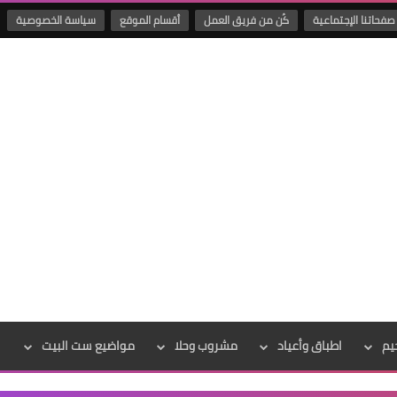
صفحاتنا الإجتماعية
كُن من فريق العمل
أقسام الموقع
سياسة الخصوصية
يم
اطباق وأعياد
مشروب وحلا
مواضيع ست البيت