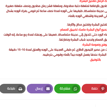
 الرمان لتفتيح البشرة:
طحون بالإضافة لملعقة حلبة مطحونة، وملعقة قشر رمان مطحون ونصف ملعقة صغيرة
ى عجينة متماسكة، طبقيها على الوجه لمدة نصف ساعة ثم قومي بفرك الوجه بشكل
لي العجينة واشطفي الوجه بالماء.
لتفتيح البشرة وتفتيح مكان وآثارها.
جميع أنواع البشرة ماسك تضييق المسام:
ء الورد حتى تتحول إلى عجينة متماسكة، ضعيها على وجهك لمدة ربع ساعة، إنه الوقت
ق المسام وتجديد شباب البشرة ونضارتها.
وهج ونعومة البشرة:
امزجي مسحوق قشر الرمان مع ملعقة من ماء الورد وبضع قطرات من عصير الليمون الطازج، ثم طبقي العجينة على الوجه والعنق لمدة 10-15 دقيقة
بشرة عندها يغسل الوجه جيداً بالماء وقومي بترطيبه.
بالتوفيق
حفظ
مشاركة
إرسال
طباعة
Print
Email
Whatsapp
Pinterest