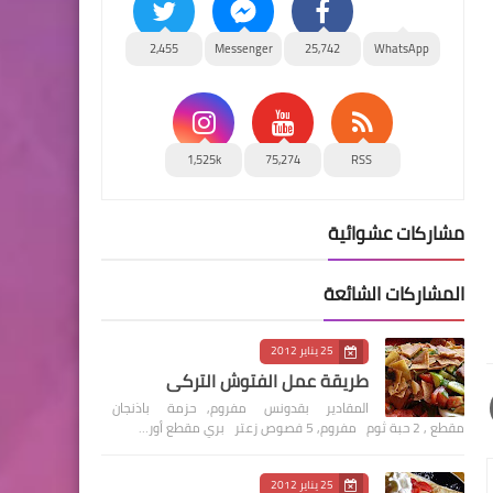
2,455
Messenger
25,742
WhatsApp
1,525k
75,274
RSS
مشاركات عشوائية
المشاركات الشائعة
25 يناير 2012
طريقة عمل الفتوش التركي
المقادير بقدونس مفروم, حزمة باذنجان
مقطع , 2 حبة ثوم مفروم, 5 فصوص زعتر بري مقطع أور…
25 يناير 2012