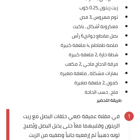
العناية بالبشرة
زيت زيتون ,
0.25 كوب
ثوم مهروس ,
3 فص
اطباق وأعياد
معكرونة أشكال ,
باكيت
بصل مقطع جوانح,
6 رأس
أطباق عيد الأضحي
صلصة طماطم ,
4 ملعقة كبيرة
حلا الأعياد
شطة حارة ,
2 ملعقة كبيرة
مرقة الدجاج ماجي ,
2 مكعب
سحور رمضان
بهارات مشكلة ,
ملعقة صغيرة
مشروب وحلا
كمون ,
2 ملعقة صغيرة
ملح ,
حسب الحاجة
مشروبات
طريقة التحضير
حلويات
في مقلاة عميقة ضعي حلقات البصل مع زيت
حلويات العيد
الزيتون وقلبيهما معاً حتى يذبل البصل ويُصبح
لونه ذهبياً ثم إرفعيه جانباً وصفيه من الزيت
مواضيع ست البيت