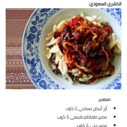
شوربات
الكشري السعودي:
سلطات
ساندويشات
مخبوزات
أطباق أطفال
أطباق بحرية
وصفات حصرية
وصفات فيديو
المقادير
الجمال والريجيم
أرز أبيض بسمتي ,
2 كوب
عصير طماطم طبيعي ,
3 كوب
الريجيم والرشاقة
عدس بني ,
2 كوب