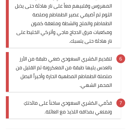
المهروس وقلبيهم معاً على نار هادئة حتى يذبل
الثوم ثم أضيفي عصير الطماطم وصلصة
الطماطم والملح والشطة وملعقة كمون
ومكعبات مرق الدجاج ماجي وأتركي الخليط على
نار هادئة حتى يتسبك.
لتقديم الكشري السعودي ضعي طبقة من الأرز
بالعدس يليها طبقة من المعكرونة ثم القليل من
صلصلة الطماطم المطهية الحارة وأخيراُ البصل
المحمر الشهي.
قدِّمي الكشري السعودي ساخناً على مائدتكِ
وتمتعي بمذاقه اللذيذ مع العائلة.