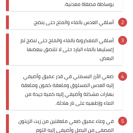
بوساطة مصفاة معدنية.
قصص مطبخ مصورة
أسلقي العدس بالماء والملح حتى ينضج.
كُتب وصفات مجاني
الطهاة العرب
أسلقي المعكرونة بالماء والملح حتى تنضج ثم
إغسليها بالماء البارد حتى لا تلتصق ببعضها
مقالات
البعض.
مسابقة المجلة
ضعي الأرز البسمتي في قدر عميق وأضيفي
نصائح وفوائد
إليه العدس المسلوق وملعقة كمون وملعقة
نصيحة اليوم
بهارات مشكلة وأضيفي إليه كمية جيدة من
الماء وإطهيه على نار هادئة.
في وعاء عميق ضعي ملعقتين من زيت الزيتون
المصفى من البصل وأضيفي إليه الثوم