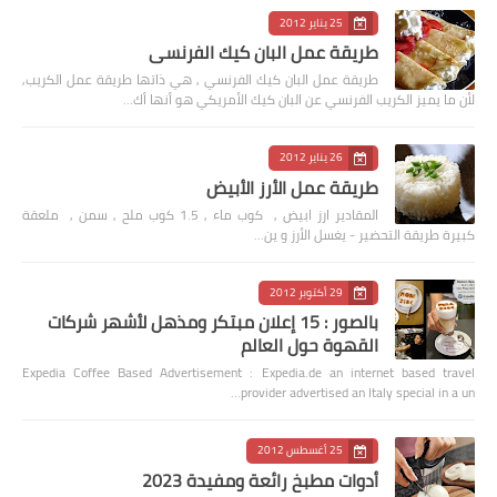
25 يناير 2012
طريقة عمل البان كيك الفرنسي
طريقة عمل البان كيك الفرنسي , هي ذاتها طريقة عمل الكريب,
لأن ما يميز الكريب الفرنسي عن البان كيك الأمريكي هو أنها أك…
26 يناير 2012
طريقة عمل الأرز الأبيض
المقادير ارز ابيض , كوب ماء , 1.5 كوب ملح , سمن , ملعقة
كبيرة طريقة التحضير - يغسل الأرز و ين…
29 أكتوبر 2012
بالصور : 15 إعلان مبتكر ومذهل لأشهر شركات
القهوة حول العالم
Expedia Coffee Based Advertisement : Expedia.de an internet based travel
provider advertised an Italy special in a un…
25 أغسطس 2012
أدوات مطبخ رائعة ومفيدة 2023