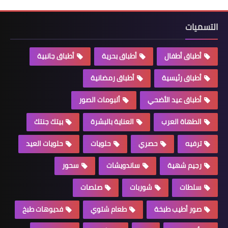
التسميات
أطباق أطفال
أطباق بحرية
أطباق جانبية
أطباق رئيسية
أطباق رمضانية
أطباق عيد الأضحي
ألبومات الصور
الطهاة العرب
العناية بالبشرة
بيتك جنتك
ترفيه
حصري
حلويات
حلويات العيد
رجيم شهية
ساندويشات
سحور
سلطات
شوربات
صلصات
صور أطيب طبخة
طعام شتوي
فديوهات طبخ