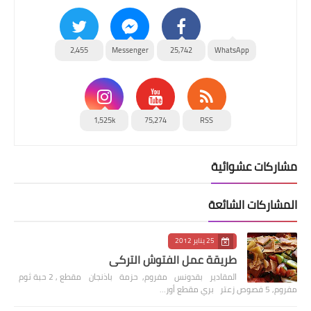
2,455
Messenger
25,742
WhatsApp
1,525k
75,274
RSS
مشاركات عشوائية
المشاركات الشائعة
25 يناير 2012
طريقة عمل الفتوش التركي
المقادير بقدونس مفروم, حزمة باذنجان مقطع , 2 حبة ثوم
مفروم, 5 فصوص زعتر بري مقطع أور…