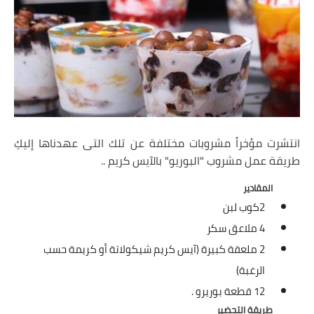
شوربات
سلطات
ساندويشات
مخبوزات
أطباق أطفال
انتشرت مؤخراً مشروبات مختلفة عن تلك التى عهدناها إليكِ
طريقة عمل مشروب "البوريو" بالآيس كريم ..
أطباق بحرية
المقادير
وصفات حصرية
2كوب لبن
4 ملاعق سكر
وصفات فيديو
2 ملعقة كبيرة (آيس كريم شيكولاتة أو كريمة حسب
الجمال والريجيم
الرغبة)
12 قطعة بوريرو .
الريجيم والرشاقة
طريقة التحضير