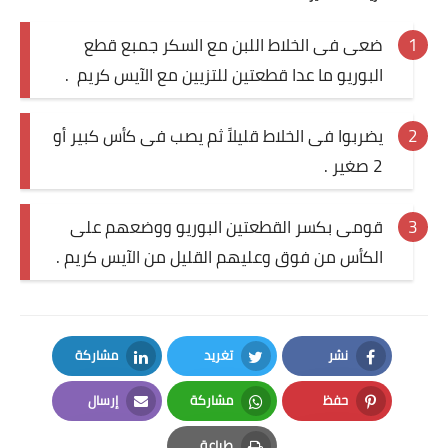
العناية بالبشرة
ضعى فى الخلاط اللبن مع السكر جمبع قطع
اطباق وأعياد
البوريو ما عدا قطعتين للتزيين مع الآيس كريم .
أطباق عيد الأضحي
يضربوا فى الخلاط قليلاً ثم يصب فى كأس كبير أو
حلا الأعياد
2 صغير .
سحور رمضان
قومى بكسر القطعتين البوريو ووضعهم على
الكأس من فوق وعليهم القليل من الآيس كريم .
مشروب وحلا
مشروبات
حلويات
نشر
تغريد
مشاركة
LinkedIn
Twitter
Facebook
حلويات العيد
حفظ
مشاركة
إرسال
Email
Whatsapp
Pinterest
مواضيع ست البيت
طباعة