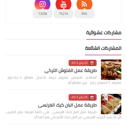
1,525k
75,274
RSS
مشاركات عشوائية
المشاركات الشائعة
25 يناير 2012
طريقة عمل الفتوش التركي
المقادير بقدونس مفروم, حزمة باذنجان مقطع , 2 حبة ثوم
مفروم, 5 فصوص زعتر بري مقطع أور…
25 يناير 2012
طريقة عمل البان كيك الفرنسي
طريقة عمل البان كيك الفرنسي , هي ذاتها طريقة عمل الكريب,
لأن ما يميز الكريب الفرنسي عن البان كيك الأمريكي هو أنها أك…