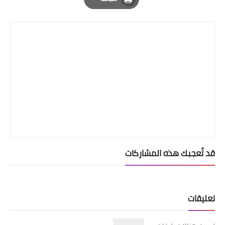
Print
قصص مطبخ مصورة
كُتب وصفات مجاني
الطهاة العرب
مقالات
مسابقة المجلة
نصائح وفوائد
قد تُعجبك هذه المشاركات
نصيحة اليوم
تعليقات