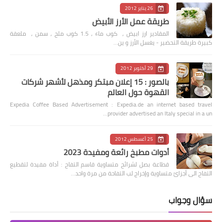
26 يناير 2012
طريقة عمل الأرز الأبيض
المقادير ارز ابيض , كوب ماء , 1.5 كوب ملح , سمن , ملعقة
كبيرة طريقة التحضير - يغسل الأرز و ين…
29 أكتوبر 2012
بالصور : 15 إعلان مبتكر ومذهل لأشهر شركات
القهوة حول العالم
Expedia Coffee Based Advertisement : Expedia.de an internet based travel
provider advertised an Italy special in a un…
25 أغسطس 2012
أدوات مطبخ رائعة ومفيدة 2023
قطاعة بصل لشرائح متساوية قاسم التفاح : أداة مفيدة لتقطيع
التفاح الى أجزائ متساوية وإخراج لب التفاحة من مرة واحد…
سؤال وجواب