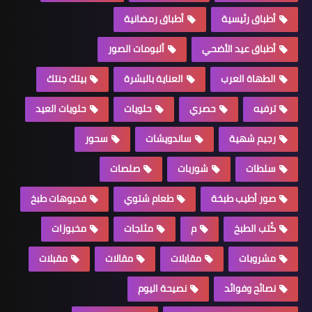
أطباق رئيسية
أطباق رمضانية
أطباق عيد الأضحي
ألبومات الصور
الطهاة العرب
العناية بالبشرة
بيتك جنتك
ترفيه
حصري
حلويات
حلويات العيد
رجيم شهية
ساندويشات
سحور
سلطات
شوربات
صلصات
صور أطيب طبخة
طعام شتوي
فديوهات طبخ
كُتب الطبخ
م
مثلجات
مخبوزات
مشروبات
مقابلات
مقالات
مقبلات
نصائح وفوائد
نصيحة اليوم