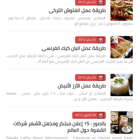
25 يناير 2012
طريقة عمل الفتوش التركي
المقادير بقدونس مفروم, حزمة باذنجان مقطع , 2 حبة ثوم
مفروم, 5 فصوص زعتر بري مقطع أور…
25 يناير 2012
طريقة عمل البان كيك الفرنسي
طريقة عمل البان كيك الفرنسي , هي ذاتها طريقة عمل الكريب,
لأن ما يميز الكريب الفرنسي عن البان كيك الأمريكي هو أنها أك…
26 يناير 2012
طريقة عمل الأرز الأبيض
المقادير ارز ابيض , كوب ماء , 1.5 كوب ملح , سمن , ملعقة
كبيرة طريقة التحضير - يغسل الأرز و ين…
29 أكتوبر 2012
بالصور : 15 إعلان مبتكر ومذهل لأشهر شركات
القهوة حول العالم
Expedia Coffee Based Advertisement : Expedia.de an internet based travel