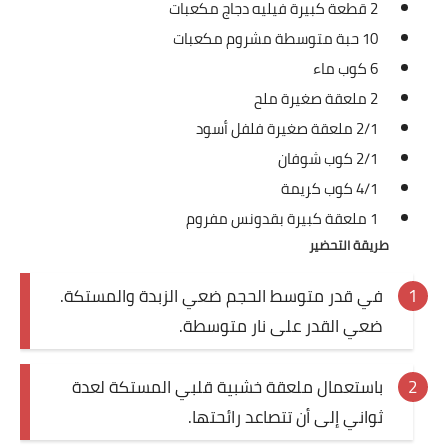
2 قطعة كبيرة فيليه دجاج مكعبات
العناية بالبشرة
10 حبة متوسطة مشروم مكعبات
6 كوب ماء
اطباق وأعياد
2 ملعقة صغيرة ملح
أطباق عيد الأضحي
2/1 ملعقة صغيرة فلفل أسود
2/1 كوب شوفان
حلا الأعياد
4/1 كوب كريمة
سحور رمضان
1 ملعقة كبيرة بقدونس مفروم
طريقة التحضير
مشروب وحلا
في قدر متوسط الحجم ضعي الزبدة والمستكة.
مشروبات
ضعي القدر على نار متوسطة.
حلويات
باستعمال ملعقة خشبية قلبي المستكة لعدة
حلويات العيد
ثواني إلى أن تتصاعد رائحتها.
مواضيع ست البيت