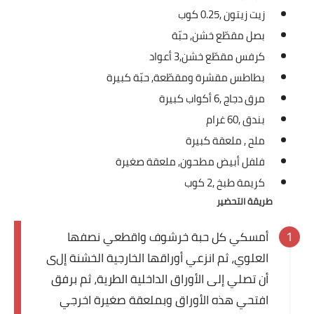
زيت زيتون ,
0.25 كوب
العناية بالبشرة
بصل مقطّع خشن,
حبّة
اطباق وأعياد
كرفس مقطّع خشن,
3 أعواد
بطاطس مقشرة ومقطّعة,
حبّة كبيرة
أطباق عيد الأضحي
مرق دجاج ,
6 أكواب كبيرة
حلا الأعياد
بندق ,
60 غرام
ملح ,
ملعقة كبيرة
سحور رمضان
فلفل أبيض مطحون,
ملعقة صغيرة
مشروب وحلا
كريمة طبخ ,
2 كوب
طريقة التحضير
مشروبات
أمسكي كل حبة خرشوف واقطعي نصفها
حلويات
العلوي، ثم انزعي أوراقها الخارجية الخشنة إل
ى
حلويات العيد
أن تصلي إلى الأوراق الداخلية الطرية، ثم برفق
افتحي هذه الأوراق وبملعقة صغيرة اخرجي
مواضيع ست البيت