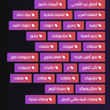
أطباق عيد الأضحي
ألبومات الصور
الطهاة العرب
العناية بالبشرة
بيتك جنتك
ترفيه
حصري
حلويات
حلويات العيد
رجيم شهية
ساندويشات
سحور
سلطات
شوربات
صلصات
صور أطيب طبخة
طعام شتوي
فديوهات طبخ
كُتب الطبخ
م
مثلجات
مخبوزات
مشروبات
مقابلات
مقالات
مقبلات
نصائح وفوائد
نصيحة اليوم
وصفات شيف هاني قنديل
وصفات صحية