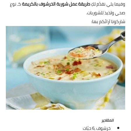
شوربات
وفيما يلي نقدّم لكِ
طريقة عمل شوربة الخرشوف بالكريمة
كـ نوع
صحي ولذيذ للشوربات.
سلطات
شاركونا آرائكم بها:
ساندويشات
مخبوزات
أطباق أطفال
أطباق بحرية
وصفات حصرية
وصفات فيديو
الجمال والريجيم
المقادير
الريجيم والرشاقة
خرشوف ,
6 حبّات