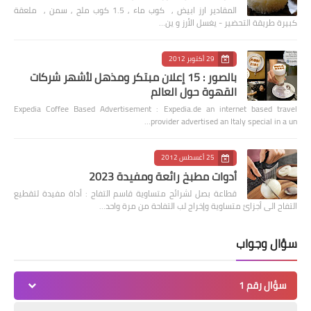
المقادير ارز ابيض , كوب ماء , 1.5 كوب ملح , سمن , ملعقة
كبيرة طريقة التحضير - يغسل الأرز و ين…
29 أكتوبر 2012
بالصور : 15 إعلان مبتكر ومذهل لأشهر شركات
القهوة حول العالم
Expedia Coffee Based Advertisement : Expedia.de an internet based travel
provider advertised an Italy special in a un…
25 أغسطس 2012
أدوات مطبخ رائعة ومفيدة 2023
قطاعة بصل لشرائح متساوية قاسم التفاح : أداة مفيدة لتقطيع
التفاح الى أجزائ متساوية وإخراج لب التفاحة من مرة واحد…
سؤال وجواب
سؤال رقم 1