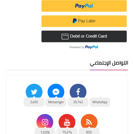
التواصل الإجتماعي
2,455
Messenger
25,742
WhatsApp
1,525k
75,274
RSS