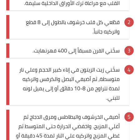
القلب مع مراعاة ترك الأوراق الداخلية سليمة.
قصص مطبخ مصورة
قطّعي كل قلب خرشوف بالطول إلى 8 قطع
كُتب وصفات مجاني
واتركيه جانباً
.
الطهاة العرب
سخّني الفرن مسبقاً إلى 400 فهرنهايت
.
مقالات
سخّني زيت الزيتون في إناء كبير الحجم وعلي نار
مسابقة المجلة
متوسطة، ثم أضيفي البصل والكرفس واتركيه
نصائح وفوائد
لمدة تتراوح من 8-10 دقائق أو إلى يميل لونه
للبني.
نصيحة اليوم
أضيفي الخرشوف والبطاطس ومرق الدجاج ثم
أغلي المزيج. واخفضي الحرارة حتى المتوسط ثم
غطي المزيج واتركيه علي النار لمدة 45 دقيقة أو