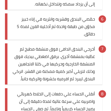
إلى أن يزداد سمكه وتتداخل نكهاته.
حمّصي البندق وقشريه وانثريه في إناء خبيز
مكوّن من طبقة واحدة ثم أدخليه الفرن لمدة 5
دقائق.
أخرجي البندق الدافئ فوق منشفة مطبخ ثم
غطّيه بمنشفة أخرى. برفق اضغطي بيديك فوق
المنشفة الخارجية وحركيها في كلتا الاتجاهين
وذلك لتزيلي أكبر كمية ممكنة من القشر. اتركي
البندق ليبرد ثم افرميه بخشونة واتركيه جانباً
.
أنقلي الحساء علي دفعات إلى الخلاط كهربائي
واضربيه علي سرعة عالية لمدة دقيقة إلى أن
يصبح الحساء كريمياً وناعماً. ثم صفي الحساء