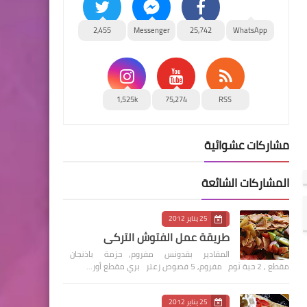
2,455
Messenger
25,742
WhatsApp
1,525k
75,274
RSS
مشاركات عشوائية
المشاركات الشائعة
25 يناير 2012
طريقة عمل الفتوش التركي
المقادير بقدونس مفروم, حزمة باذنجان
مقطع , 2 حبة ثوم مفروم, 5 فصوص زعتر بري مقطع أور…
25 يناير 2012