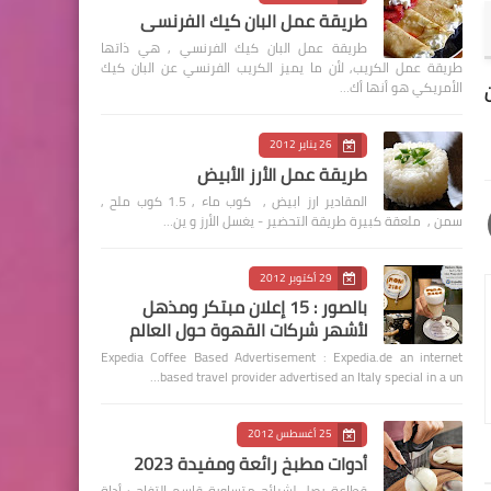
طريقة عمل البان كيك الفرنسي
طريقة عمل البان كيك الفرنسي , هي ذاتها
طريقة عمل الكريب, لأن ما يميز الكريب الفرنسي عن البان كيك
الأمريكي هو أنها أك…
26 يناير 2012
طريقة عمل الأرز الأبيض
المقادير ارز ابيض , كوب ماء , 1.5 كوب ملح ,
سمن , ملعقة كبيرة طريقة التحضير - يغسل الأرز و ين…
29 أكتوبر 2012
بالصور : 15 إعلان مبتكر ومذهل
لأشهر شركات القهوة حول العالم
Expedia Coffee Based Advertisement : Expedia.de an internet
based travel provider advertised an Italy special in a un…
25 أغسطس 2012
أدوات مطبخ رائعة ومفيدة 2023
قطاعة بصل لشرائح متساوية قاسم التفاح : أداة