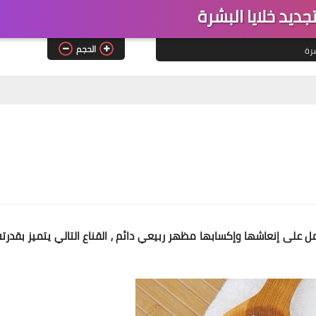
ديد خلايا البشرة
الحجم
شرة
ل على إنعاشها وإكسابها مظهر ربيعي دائم , القناع التالي يتميز بقدرته