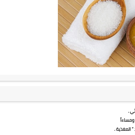
ي .
ومساءاً
 المغذية .