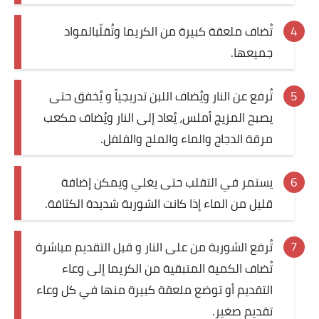
قصص مطبخ مصورة
تُضاف ملعقة كبيرة من الكريما وتُقلّبالمواد
جميعها.
كُتب وصفات مجاني
الطهاة العرب
تُرفع عن النار ويُضاف اللبن تدريجياً و يُخفق حتى
يصبح المزيج أملس، يُعاد إلى النار ويُضاف مكعب
مقالات
مرقة الدجاج والماء والملح والفلفل.
مسابقة المجلة
يستمر في التقلب حتى يغلي ويمكن إضافة
نصائح وفوائد
قليل من الماء إذا كانت الشوربة شديدة الكثافة.
نصيحة اليوم
تُرفع الشوربة من على النار و قبل التقديم مباشرة
تُضاف الكمية المتبقية من الكريما إلى وعاء
التقديم أو توضع ملعقة كبيرة منها في كل وعاء
تقديم صغير.