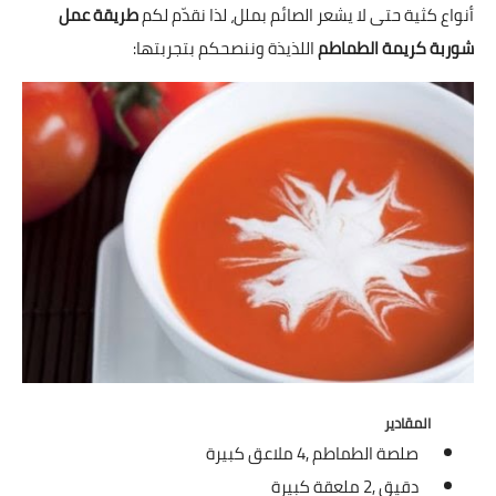
شوربات
أنواع كثية حتى لا يشعر الصائم بملل، لذا نقدّم لكم
طريقة عمل
شوربة كريمة الطماطم
اللذيذة وننصحكم بتجربتها:
سلطات
ساندويشات
مخبوزات
أطباق أطفال
أطباق بحرية
وصفات حصرية
وصفات فيديو
الجمال والريجيم
المقادير
صلصة الطماطم ,
4 ملاعق كبيرة
الريجيم والرشاقة
دقيق ,
2 ملعقة كبيرة