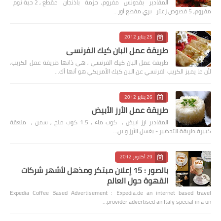
المقادير بقدونس مفروم, حزمة باذنجان مقطع , 2 حبة ثوم
مفروم, 5 فصوص زعتر بري مقطع أور…
25 يناير 2012
طريقة عمل البان كيك الفرنسي
طريقة عمل البان كيك الفرنسي , هي ذاتها طريقة عمل الكريب,
لأن ما يميز الكريب الفرنسي عن البان كيك الأمريكي هو أنها أك…
26 يناير 2012
طريقة عمل الأرز الأبيض
المقادير ارز ابيض , كوب ماء , 1.5 كوب ملح , سمن , ملعقة
كبيرة طريقة التحضير - يغسل الأرز و ين…
29 أكتوبر 2012
بالصور : 15 إعلان مبتكر ومذهل لأشهر شركات
القهوة حول العالم
Expedia Coffee Based Advertisement : Expedia.de an internet based travel
provider advertised an Italy special in a un…