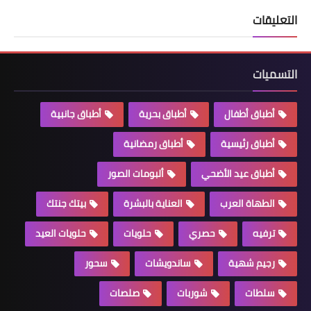
التعليقات
التسميات
أطباق أطفال
أطباق بحرية
أطباق جانبية
أطباق رئيسية
أطباق رمضانية
أطباق عيد الأضحي
ألبومات الصور
الطهاة العرب
العناية بالبشرة
بيتك جنتك
ترفيه
حصري
حلويات
حلويات العيد
رجيم شهية
ساندويشات
سحور
سلطات
شوربات
صلصات