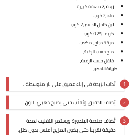
زبدة ,
2 ملعقة كبيرة
العناية بالبشرة
ماء ,
2 كوب
اطباق وأعياد
لبن كامل الدسم ,
2 كوب
كريما ,
0.25 كوب
أطباق عيد الأضحي
مرقة دجاج ,
مكعب
حلا الأعياد
ملح حسب الرغبة,
فلفل حسب الرغبة,
سحور رمضان
طريقة التحضير
مشروب وحلا
تُذاب الزبدة في إناء عميق على نار متوسطة .
مشروبات
يُضاف الدقيق ويُقلّب حتى يصبح ذهبيّ اللون.
حلويات
حلويات العيد
تُضاف صلصة البندورة ويستمر التقليب لمدة
دقيقة تقريباً حتى يكون المزيج أملس بدون كتل.
مواضيع ست البيت