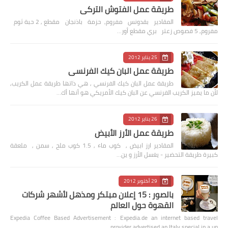
طريقة عمل الفتوش التركي
المقادير بقدونس مفروم, حزمة باذنجان مقطع , 2 حبة ثوم
مفروم, 5 فصوص زعتر بري مقطع أور…
25 يناير 2012
طريقة عمل البان كيك الفرنسي
طريقة عمل البان كيك الفرنسي , هي ذاتها طريقة عمل الكريب,
لأن ما يميز الكريب الفرنسي عن البان كيك الأمريكي هو أنها أك…
26 يناير 2012
طريقة عمل الأرز الأبيض
المقادير ارز ابيض , كوب ماء , 1.5 كوب ملح , سمن , ملعقة
كبيرة طريقة التحضير - يغسل الأرز و ين…
29 أكتوبر 2012
بالصور : 15 إعلان مبتكر ومذهل لأشهر شركات
القهوة حول العالم
Expedia Coffee Based Advertisement : Expedia.de an internet based travel
provider advertised an Italy special in a un…