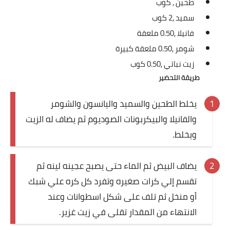
طحين ,
كوب
العناية بالبشرة
سميد ,
2 كوب
فانيلا ,
0.50 ملعقة
اطباق وأعياد
شومر ,
0.50 ملعقة كبيرة
أطباق عيد الأضحي
زيت نباتي ,
0.50 كوب
طريقة التحضير
حلا الأعياد
يخلط الطحين والسميد واليانسون والشومر
سحور رمضان
والفانيلا والبيكربونات الصوديوم ثم يضاف له الزيت
مشروب وحلا
ويخلط.
مشروبات
يضاف البيض ثم الماء حتى يصبح عجينه لينه ثم
حلويات
تقسم إلي كرات صغيره وتفرد كل كره علي شبك
أو منخل ثم تلف على شكل اسطوانات وعند
حلويات العيد
الانتهاء من المقدار تقلى في زيت غزير.
مواضيع ست البيت