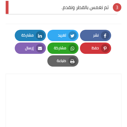
ثم تغمس بالقطر وتقدم.
قصص مطبخ مصورة
كُتب وصفات مجاني
نشر
تغريد
مشاركة
الطهاة العرب
LinkedIn
Twitter
Facebook
حفظ
مشاركة
إرسال
مقالات
Email
Whatsapp
Pinterest
طباعة
مسابقة المجلة
Print
نصائح وفوائد
نصيحة اليوم