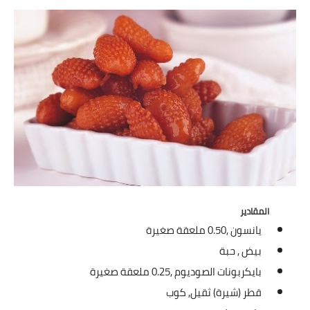
شوربات
سلطات
ساندويشات
مخبوزات
أطباق أطفال
أطباق بحرية
وصفات حصرية
المقادير
يانسون ,
0.50 ملعقة صغيرة
وصفات فيديو
بيض ,
حبة
الجمال والريجيم
بايكربونات الصوديوم ,
0.25 ملعقة صغيرة
قطر (شيرة) ثقيل,
كوب
الريجيم والرشاقة