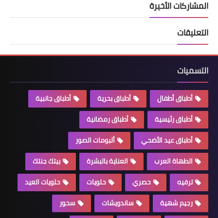
المشاركات الأخيرة
التعليقات
التسميات
أطباق أطفال
أطباق بحرية
أطباق جانبية
أطباق رئيسية
أطباق رمضانية
أطباق عيد الأضحي
ألبومات الصور
الطهاة العرب
العناية بالبشرة
بيتك جنتك
ترفيه
حصري
حلويات
حلويات العيد
رجيم شهية
ساندويشات
سحور