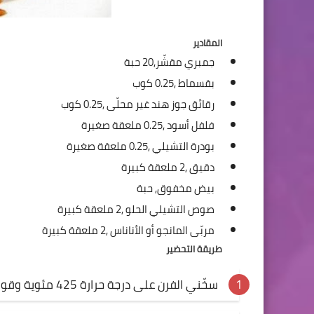
المقادير
جمبري مقشّر,
20 حبة
بقسماط ,
0.25 كوب
رقائق جوز هند غير محلّى ,
0.25 كوب
فلفل أسود ,
0.25 ملعقة صغيرة
بودرة التشيلي ,
0.25 ملعقة صغيرة
دقيق ,
2 ملعقة كبيرة
بيض مخفوق,
حبة
صوص التشيلي الحلو ,
2 ملعقة كبيرة
مربّى المانجو أو الأناناس ,
2 ملعقة كبيرة
طريقة التحضير
سخّني الفرن على درجة حرارة 425 مئوية وقومي برش الصاج بزيت الزيتون.