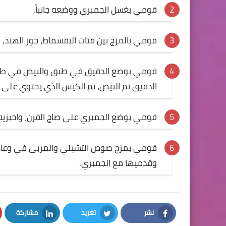
قومي بغسل الجمبري ووضعه جانباً.
قومي بالمزج بين فتات البقسماط، جوز الهند، ال
الدقيق ثم البيض، ثم الكيس الذي يحتوي على 
قومي بوضع الجمبري على صاج الفرن، واخبزيه لمدة 10 دقائق حتى يصبح لون جوز ا
وقدميها مع الجمبري
.
نشر
تغريد
مشاركة
LinkedIn
Twitter
Facebook