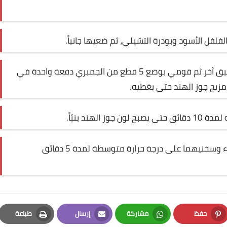
فلفل الأسود وبودرة التشيلي، ثم ضعيها جانباً
.
قومي بوضع الدقيق في طبق والبيض في طبق آخر ثم قومي بوضع 5 قطع من الجمبري دفعة واحدة في
مزيج جوز الهند حتى يغطيه
.
لهند بنيّاً
.
قومي بمزج صوص التشيلي والمربى في وعاء وسخنيهما على درجة حرارة متوسطة لمدة 5 دقائق
حفظ
مشاركة
إرسال
طباعة
Print
Email
Whatsapp
Pinterest