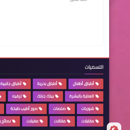
التسميات
أطباق أطفال
أطباق بحرية
أطباق جانبية
العناية بالبشرة
بيتك جنتك
ترفيه
شوربات
صلصات
صور أطيب طبخة
مقابلات
مقالات
مقبلات
نصائح 