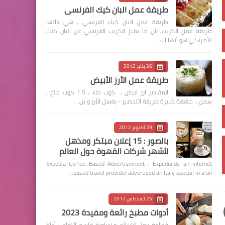
طريقة عمل البان كيك الفرنسي
طريقة عمل البان كيك الفرنسي , هي ذاتها
طريقة عمل الكريب, لأن ما يميز الكريب الفرنسي عن البان كيك
الأمريكي هو أنها أك…
26 يناير 2012
طريقة عمل الأرز الأبيض
المقادير ارز ابيض , كوب ماء , 1.5 كوب ملح ,
سمن , ملعقة كبيرة طريقة التحضير - يغسل الأرز و ين…
29 أكتوبر 2012
بالصور : 15 إعلان مبتكر ومذهل
لأشهر شركات القهوة حول العالم
Expedia Coffee Based Advertisement : Expedia.de an internet
based travel provider advertised an Italy special in a un…
25 أغسطس 2012
أدوات مطبخ رائعة ومفيدة 2023
قطاعة بصل لشرائح متساوية قاسم التفاح : أداة