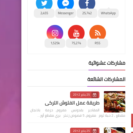
2,455
Messenger
25,742
WhatsApp
1,525k
75,274
RSS
مشاركات عشوائية
المشاركات الشائعة
25 يناير 2012
طريقة عمل الفتوش التركي
المقادير بقدونس مفروم, حزمة باذنجان
مقطع , 2 حبة ثوم مفروم, 5 فصوص زعتر بري مقطع أور…
25 يناير 2012