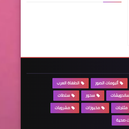
ألبومات الصور
الطهاة العرب
اندويشات
سحور
سلطات
مثلجات
مخبوزات
مشروبات
 صحية