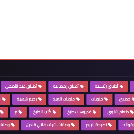
أطباق رئيسية
أطباق رمضانية
أطباق عيد الأضحي
حصري
حلويات
حلويات العيد
رجيم شهية
س
طعام شتوي
فديوهات طبخ
كُتب الطبخ
م
وفوائد
نصيحة اليوم
وصفات شيف هاني قنديل
وصفات