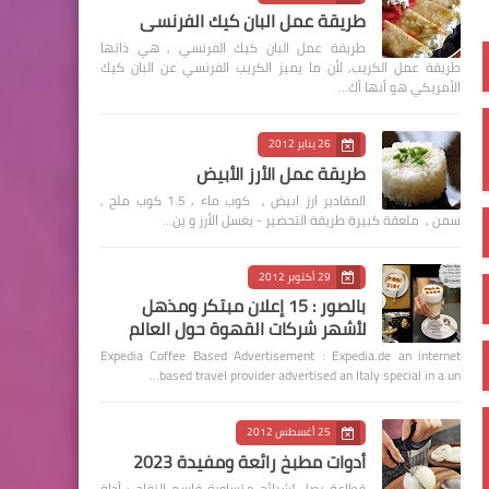
طريقة عمل البان كيك الفرنسي
طريقة عمل البان كيك الفرنسي , هي ذاتها
طريقة عمل الكريب, لأن ما يميز الكريب الفرنسي عن البان كيك
الأمريكي هو أنها أك…
26 يناير 2012
طريقة عمل الأرز الأبيض
المقادير ارز ابيض , كوب ماء , 1.5 كوب ملح ,
سمن , ملعقة كبيرة طريقة التحضير - يغسل الأرز و ين…
29 أكتوبر 2012
بالصور : 15 إعلان مبتكر ومذهل
لأشهر شركات القهوة حول العالم
Expedia Coffee Based Advertisement : Expedia.de an internet
based travel provider advertised an Italy special in a un…
25 أغسطس 2012
أدوات مطبخ رائعة ومفيدة 2023
قطاعة بصل لشرائح متساوية قاسم التفاح : أداة