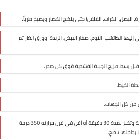
، البصل، الكراث، الفلفل) حتى ينضج الخضار ويصبح طرياً.
ها الكاتشب، الثوم، صفار البيض، الزبدة، وورق الغار ثم
بل بسط مزيج الجبنة القشدية فوق كل صدر.
طة الخيط.
ن من كل الجهات.
اخرجي اللفافات من المقلاة وضعيها في صينية وتخبز لمدة 30 دقيقة أو أقل في فرن حرارته 350 درجة
داخلها ناضجٍ.