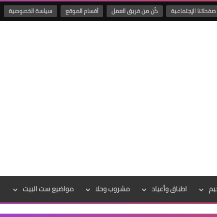
صفحاتنا الإجتماعية
كُن من فريق العمل
أقسام الموقع
سياسة الخصوصية
يم
اطباق وأعياد
مشروب وحلا
مواضيع ست البيت