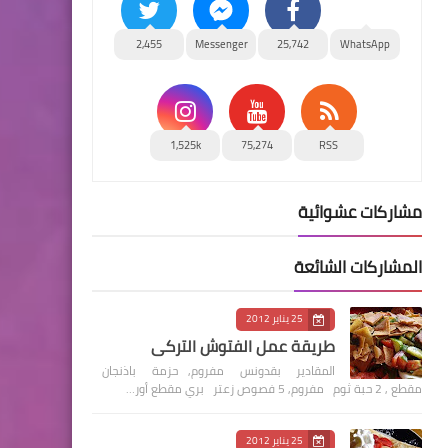
2,455
Messenger
25,742
WhatsApp
1,525k
75,274
RSS
مشاركات عشوائية
المشاركات الشائعة
25 يناير 2012
طريقة عمل الفتوش التركي
المقادير بقدونس مفروم, حزمة باذنجان
مقطع , 2 حبة ثوم مفروم, 5 فصوص زعتر بري مقطع أور…
25 يناير 2012