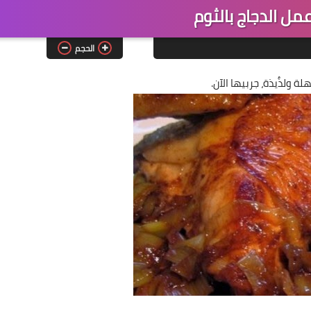
مل الدجاج بالثوم
الحجم
 ولذٌيذة، جربيها الآن.