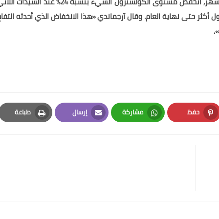
16% بعد الثلاث أشهر الأولي من الدراسة، وبعد مرور ستة أشهر, انخفض مستوى الكولسترول السيء بنسبة 24% عند السيدات ا
أكثر حتى نهاية العام. وقال آرجماندي «هذا الانخفاض الذي أحدثه التفاح
.
حفظ
مشاركة
إرسال
طباعة
Print
Email
Whatsapp
Pinterest