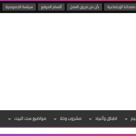
صفحاتنا الإجتماعية
كُن من فريق العمل
أقسام الموقع
سياسة الخصوصية
يم
اطباق وأعياد
مشروب وحلا
مواضيع ست البيت