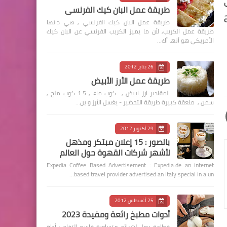
للاتي
طريقة عمل البان كيك الفرنسي
طريقة عمل البان كيك الفرنسي , هي ذاتها
طريقة عمل الكريب, لأن ما يميز الكريب الفرنسي عن البان كيك
الأمريكي هو أنها أك…
26 يناير 2012
طريقة عمل الأرز الأبيض
المقادير ارز ابيض , كوب ماء , 1.5 كوب ملح ,
سمن , ملعقة كبيرة طريقة التحضير - يغسل الأرز و ين…
29 أكتوبر 2012
بالصور : 15 إعلان مبتكر ومذهل
لأشهر شركات القهوة حول العالم
Expedia Coffee Based Advertisement : Expedia.de an internet
based travel provider advertised an Italy special in a un…
25 أغسطس 2012
أدوات مطبخ رائعة ومفيدة 2023
قطاعة بصل لشرائح متساوية قاسم التفاح : أداة