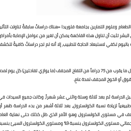
عام وعلوم التمارين بجامعة فلوريدا «هناك دراساتٌ سابقةٌ تناولت التأثير
ى البشر تثبت أن تناول هذه الفاكهة يمكن أن تغير من عوامل الإصابة بأمراض
اليوم تكفي لاستبعاد الحاجة للطبيب، إلا أنه لم تجر دراساتٌ كافيةٌ للكشف
وقام فريق البحث في هذه الدراسة بمطالبة 45 سيدة بتناول ما يقرب من 75 جراماً من التفاح المجفف (ما يوازي تفاحتين) كل يوم لم
 قبل الدراسة ثم بعد ثلاثة وستة واثني عشر شهراً، وكانت جميع السيدات في
بيعياً لزيادة نسبة الكولسترول، بعد ثلاثة أشهر من بدء الدراسة ظهر أن
تلاف في مستوى الكولسترول وهو الأمر الذي ظل كذلك حتى نهاية العام،
بينما السيدات اللاتي تناولن التفاح المجفف انخفض لديهن إجمالي مستوى الكولسترول بنسبة 9% ومستوى الكولسترول السيئ بنس