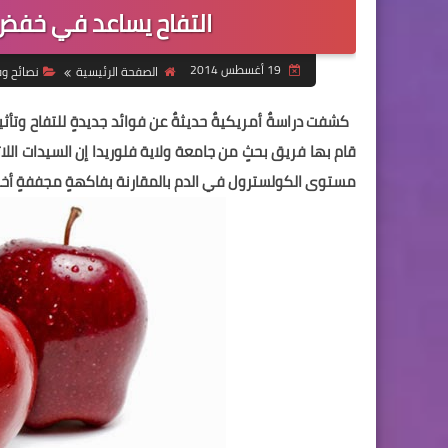
التفاح يساعد في خفض
19 أغسطس 2014
الصفحة الرئيسية
نصائح وف
كشفت دراسةٌ أمريكيةٌ حديثةٌ عن فوائد جديدةٍ للتفاح وت
قام بها فريق بحثٍ من جامعة ولاية فلوريدا إن السيدات اللا
مستوى الكولسترول في الدم بالمقارنة بفاكهةٍ مجففةٍ أخر