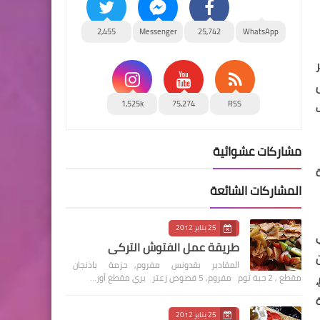
2,455
Messenger
25,742
WhatsApp
1,525k
75,274
RSS
مشاركات عشوائية
دة
المشاركات الشائعة
25 يناير 2012
طريقة عمل الفتوش التركي
المقادير بقدونس مفروم, حزمة باذنجان
مقطع , 2 حبة ثوم مفروم, 5 فصوص زعتر بري مقطع أور…
بة
25 يناير 2012