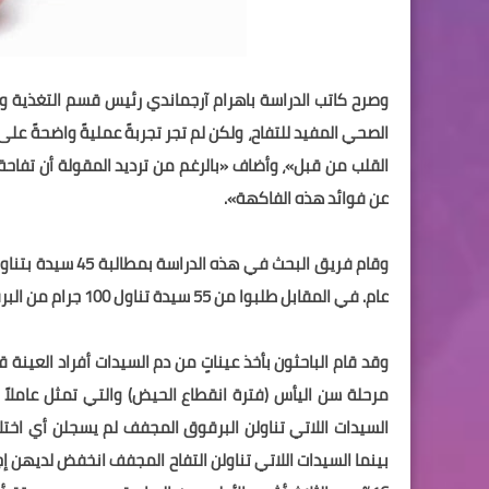
وصرح كاتب الدراسة باهرام آرجماندي رئيس قسم التغذية والط
الصحي المفيد للتفاح، ولكن لم تجر تجربةً عمليةً واضحةً عل
القلب من قبل»، وأضاف «بالرغم من ترديد المقولة أن تفاحة ب
عن فوائد هذه الفاكهة».
عام. في المقابل طلبوا من 55 سيدة تناول 100 جرام من البرقوق أو الخوخ المجفف لمدة عامٍ.
وقد قام الباحثون بأخذ عيناتٍ من دم السيدات أفراد العينة
مرحلة سن اليأس (فترة انقطاع الحيض) والتي تمثل عاملاً ط
السيدات اللاتي تناولن البرقوق المجفف لم يسجلن أي اخ