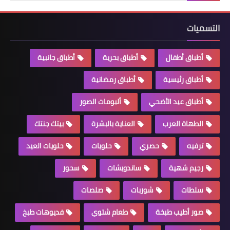
التسميات
أطباق أطفال
أطباق بحرية
أطباق جانبية
أطباق رئيسية
أطباق رمضانية
أطباق عيد الأضحي
ألبومات الصور
الطهاة العرب
العناية بالبشرة
بيتك جنتك
ترفيه
حصري
حلويات
حلويات العيد
رجيم شهية
ساندويشات
سحور
سلطات
شوربات
صلصات
صور أطيب طبخة
طعام شتوي
فديوهات طبخ