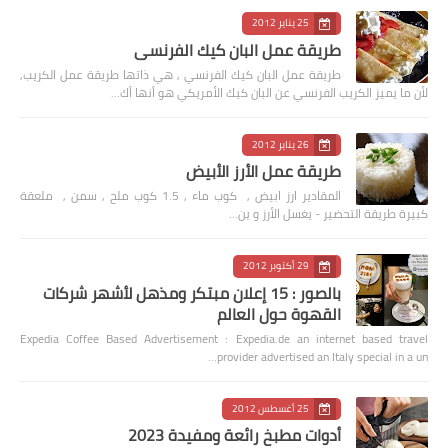
25 يناير 2012
طريقة عمل البان كيك الفرنسي
طريقة عمل البان كيك الفرنسي , هي ذاتها طريقة عمل الكريب,
لأن ما يميز الكريب الفرنسي عن البان كيك الأمريكي هو أنها أك…
26 يناير 2012
طريقة عمل الأرز الأبيض
المقادير ارز ابيض , كوب ماء , 1.5 كوب ملح , سمن , ملعقة
كبيرة طريقة التحضير - يغسل الأرز و ين…
29 أكتوبر 2012
بالصور : 15 إعلان مبتكر ومذهل لأشهر شركات
القهوة حول العالم
Expedia Coffee Based Advertisement : Expedia.de an internet based travel
provider advertised an Italy special in a un…
25 أغسطس 2012
أدوات مطبخ رائعة ومفيدة 2023