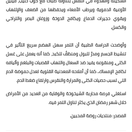
السكينة والهدوء في النفس بتناوله صباحاً مع كوب حليب، فيليّن
الأوعية الدموية ويرطب الأمعاء ويحفظها من الضعف والإلتهاب
قصص مطبخ مصورة
ويقوي حجيرات الدماغ ويكافح الدوخة وزوغان البصر والتراخي
كُتب وصفات مجاني
والكسل.
الطهاة العرب
وأوضحت الدراسة الطبية أن التمر سهل الهضم سريع التأثير في
مقالات
تنشيط الجسم ومدرٌ للبول ومنظفٌ للكبد، كما أنه يعمل على غسل
الكلى، ومنقوعه يفيد ضد السعال والتهاب القصبات والبلغم وأليافه
مسابقة المجلة
تكافح الإمساك.. كما أن أملاحه المعدنية القلوية تعدل حموضة الدم
نصائح وفوائد
التي تسبب حصيات الكلى والمرارة والنقرس وارتفاع ضغط الدم.
نصيحة اليوم
استغلي فرصة محاربة الشيخوخة والوقاية من العديد من الأمراض
خلال شهر رمضان الذي يكثر تناول التمر فيه.
المصدر: منتديات روضة المحبين.