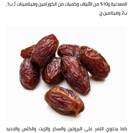
شوربات
المعدنية و10% من الألياف وكميات من الكورامين وفيتامينات أ، ب1،
ب2 وفيتامين ج.
سلطات
ساندويشات
مخبوزات
أطباق أطفال
أطباق بحرية
وصفات حصرية
وصفات فيديو
الجمال والريجيم
الريجيم والرشاقة
كما يحتوي التمر على البروتين والسكر والزيت والكلس والحديد