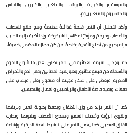
والفوسفور والكبريت والبوتاس والمنغنيز والكلورين والنحاس
العناية بالبشرة
والكالسيوم والمنغنيزيوم.
اطباق وأعياد
وأكد التحليل أن للتمر قيمةٌ غذائيةٌ عظيمةٌ وهو مقوٍ للعضلات
أطباق عيد الأضحي
والأعصاب ومرممٌ ومؤخرٌ لمظاهر الشيخوخة، وإذا أضيف إليه الحليب
فإنه يصبح من أصلح الأغذية وخاصةً لمن كان جهازه الهضمي ضعيفاً.
حلا الأعياد
سحور رمضان
كما وجدَ إن القيمة الغذائية في التمر تضارع بعض ما لأنواع اللحوم
والأسماك من قيمةٍ غذائيةٍ، وهو يفيد المصابين بفقر الدم والأمراض
مشروب وحلا
الصدرية، ويعطى على شكل عجينةٍ أو منقوعٍ يغلى ويشرب على
دفعات، ويفيد خاصةً الأطفال والرياضيين والعمال والنحيفين.
مشروبات
حلويات
كما أن التمر يزيد من وزن الأطفال ويحفظ رطوبة العين وبريقها
ويقوي الرؤية وأعصاب السمع ويهدئ الأعصاب ويقويها ويحارب
حلويات العيد
القلق العصبي كما يعمل التمر على تنشيط الغدة الدرقية وإشاعة
مواضيع ست البيت