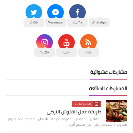
2,455
Messenger
25,742
WhatsApp
1,525k
75,274
RSS
مشاركات عشوائية
المشاركات الشائعة
25 يناير 2012
طريقة عمل الفتوش التركي
المقادير بقدونس مفروم, حزمة باذنجان مقطع , 2 حبة ثوم
مفروم, 5 فصوص زعتر بري مقطع أور…