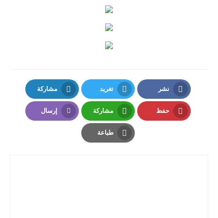
مواضيع ست البيت
قصص مطبخ مصورة
كُتب وصفات مجاني
الطهاة العرب
نشر
تغريد
مشاركة
مقالات
LinkedIn
Twitter
Facebook
حفظ
مشاركة
إرسال
مسابقة المجلة
Email
Whatsapp
Pinterest
طباعة
نصائح وفوائد
Print
نصيحة اليوم