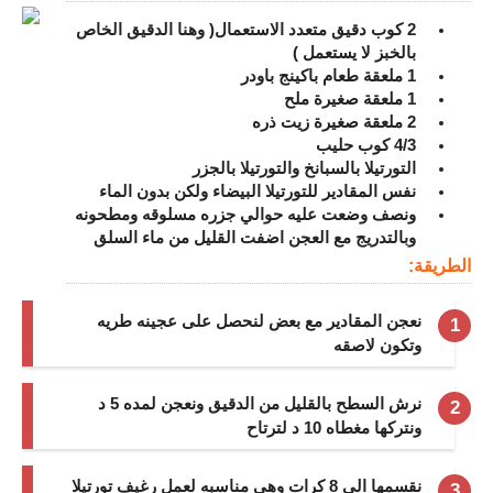
شوربات
2 كوب دقيق متعدد الاستعمال( وهنا الدقيق الخاص
بالخبز لا يستعمل )
سلطات
1 ملعقة طعام باكينج باودر
1 ملعقة صغيرة ملح
ساندويشات
2 ملعقة صغيرة زيت ذره
4/3 كوب حليب
التورتيلا بالسبانخ والتورتيلا بالجزر
مخبوزات
نفس المقادير للتورتيلا البيضاء ولكن بدون الماء
ونصف وضعت عليه حوالي جزره مسلوقه ومطحونه
أطباق أطفال
وبالتدريج مع العجن اضفت القليل من ماء السلق
الطريقة:
أطباق بحرية
نعجن المقادير مع بعض لنحصل على عجينه طريه
وصفات حصرية
وتكون لاصقه
وصفات فيديو
نرش السطح بالقليل من الدقيق ونعجن لمده 5 د
الجمال والريجيم
ونتركها مغطاه 10 د لترتاح
الريجيم والرشاقة
نقسمها الى 8 كرات وهي مناسبه لعمل رغيف تورتيلا