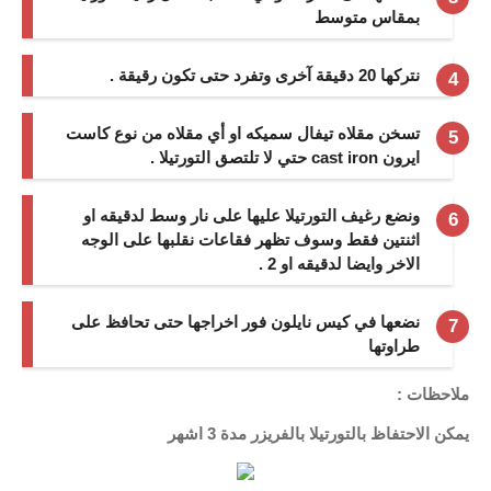
بمقاس متوسط
العناية بالبشرة
نتركها 20 دقيقة آخرى وتفرد حتى تكون رقيقة .
اطباق وأعياد
تسخن مقلاه تيفال سميكه او أي مقلاه من نوع كاست
أطباق عيد الأضحي
ايرون cast iron حتي لا تلتصق التورتيلا .
حلا الأعياد
ونضع رغيف التورتيلا عليها على نار وسط لدقيقه او
سحور رمضان
اثنتين فقط وسوف تظهر فقاعات نقلبها على الوجه
الاخر وايضا لدقيقه او 2 .
مشروب وحلا
نضعها في كيس نايلون فور اخراجها حتى تحافظ على
مشروبات
طراوتها
حلويات
ملاحظات :
يمكن الاحتفاظ بالتورتيلا بالفريزر مدة 3 اشهر
حلويات العيد