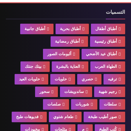
التسميات
أطباق أطفال
أطباق بحرية
أطباق جانبية
أطباق رئيسية
أطباق رمضانية
أطباق عيد الأضحي
ألبومات الصور
الطهاة العرب
العناية بالبشرة
بيتك جنتك
ترفيه
حصري
حلويات
حلويات العيد
رجيم شهية
ساندويشات
سحور
سلطات
شوربات
صلصات
صور أطيب طبخة
طعام شتوي
فديوهات طبخ
كُتب الطبخ
م
مثلجات
مخبوزات