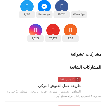
2,455
Messenger
25,742
WhatsApp
1,525k
75,274
RSS
مشاركات عشوائية
المشاركات الشائعة
25 يناير 2012
طريقة عمل الفتوش التركي
المقادير بقدونس مفروم, حزمة باذنجان مقطع , 2 حبة ثوم
مفروم, 5 فصوص زعتر بري مقطع أور…