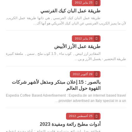
25 يناير 2012
طريقة عمل البان كيك الفرنسي
طريقة عمل البان كيك الفرنسي , هي ذاتها طريقة عمل الكريب,
لأن ما يميز الكريب الفرنسي عن البان كيك الأمريكي هو أنها أك…
26 يناير 2012
طريقة عمل الأرز الأبيض
المقادير ارز ابيض , كوب ماء , 1.5 كوب ملح , سمن , ملعقة كبيرة
طريقة التحضير - يغسل الأرز و ين…
29 أكتوبر 2012
بالصور : 15 إعلان مبتكر ومذهل لأشهر شركات
القهوة حول العالم
Expedia Coffee Based Advertisement : Expedia.de an internet based travel
provider advertised an Italy special in a un…
25 أغسطس 2012
أدوات مطبخ رائعة ومفيدة 2023
قطاعة بصل لشرائح متساوية قاسم التفاح : أداة مفيدة لتقطيع