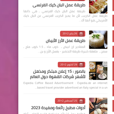
طريقة عمل البان كيك الفرنسي
طريقة عمل البان كيك الفرنسي , هي ذاتها
طريقة عمل الكريب, لأن ما يميز الكريب الفرنسي عن البان كيك
الأمريكي هو أنها أك…
26 يناير 2012
طريقة عمل الأرز الأبيض
المقادير ارز ابيض , كوب ماء , 1.5 كوب ملح ,
سمن , ملعقة كبيرة طريقة التحضير - يغسل الأرز و ين…
29 أكتوبر 2012
بالصور : 15 إعلان مبتكر ومذهل
لأشهر شركات القهوة حول العالم
Expedia Coffee Based Advertisement : Expedia.de an internet
based travel provider advertised an Italy special in a un…
25 أغسطس 2012
أدوات مطبخ رائعة ومفيدة 2023
قطاعة بصل لشرائح متساوية قاسم التفاح : أداة