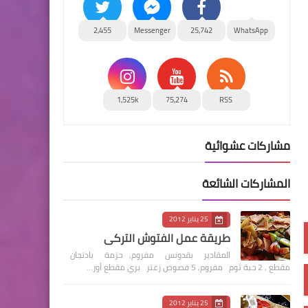
2,455
Messenger
25,742
WhatsApp
1,525k
75,274
RSS
مشاركات عشوائية
المشاركات الشائعة
25 يناير 2012
طريقة عمل الفتوش التركي
المقادير بقدونس مفروم, حزمة باذنجان
مقطع , 2 حبة ثوم مفروم, 5 فصوص زعتر بري مقطع أور…
25 يناير 2012