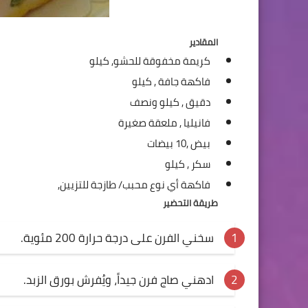
المقادير
كريمة مخفوقة للحشو,
كيلو
فاكهة جافة ,
كيلو
دقيق ,
كيلو ونصف
فانيليا ,
ملعقة صغيرة
بيض ,
10 بيضات
سكر ,
كيلو
فاكهة أي نوع محبب/ طازجة للتزيين,
طريقة التحضير
سخني الفرن على درجة حرارة 200 مئوية.
ادهني صاج فرن جيداً، ويُفرش بورق الزبد.