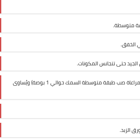
عة متوسطة.
ي الخفق.
 الجيد حتى تتجانس المكونات.
قومي بصب الخليط فوق الفاكهة في الصاج (مراعاة صب طبقة متوسطة السمك حوالي 1 بوصة) ويُساوى
ق الزبد.