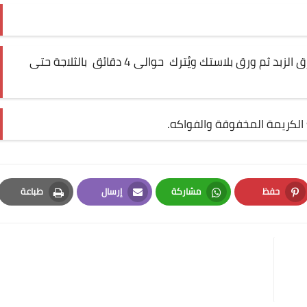
.
افردي الكيك وضعي الحشو ولفيه جيداً في ورق الزبد ثم ورق بلاستك ويُترك حوالى 4 دقائق بالثلاجة حتى
الكريمة المخفوقة والفواكه.
حفظ
مشاركة
إرسال
طباعة
Print
Email
Whatsapp
Pinterest