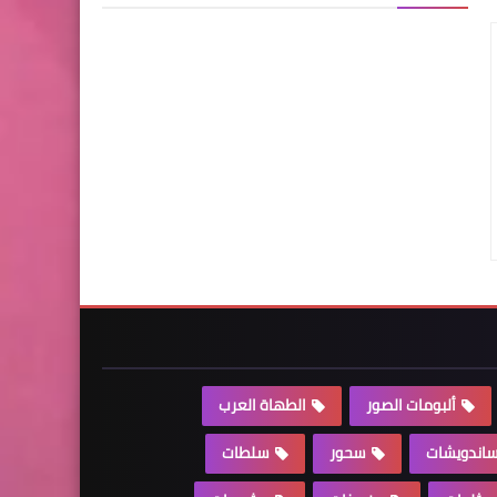
ألبومات الصور
الطهاة العرب
اندويشات
سحور
سلطات