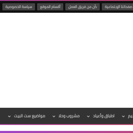
صفحاتنا الإجتماعية
كُن من فريق العمل
أقسام الموقع
سياسة الخصوصية
يم
اطباق وأعياد
مشروب وحلا
مواضيع ست البيت