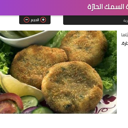
السمك الحارّة
الحجم
رية
اها
رة.