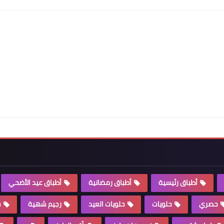
أطباق رئيسية
أطباق رمضانية
أطباق عيد الأضحي
حصري
حلويات
حلويات العيد
رجيم شهية
س