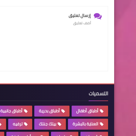
إرسال تعليق
أضف تعليق
التسميات
أطباق أطفال
أطباق بحرية
أطباق جانبية
العناية بالبشرة
بيتك جنتك
ترفيه