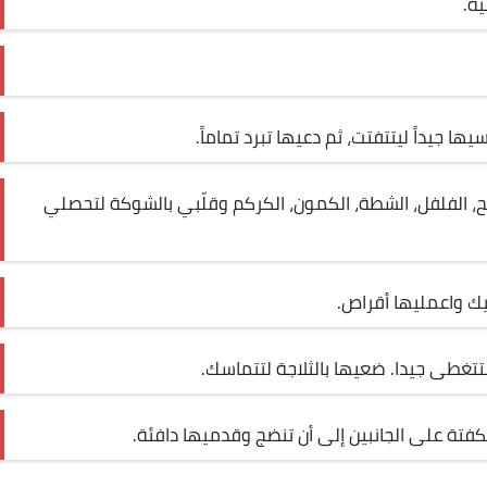
يه.
يداً ليتتفتت، ثم دعيها تبرد تماماً.
لح، الفلفل، الشطة، الكمون، الكركم وقلّبي بالشوكة لتحصلي
غطى جيدا. ضعيها بالثلاجة لتتماسك.
فتة على الجانبين إلى أن تنضج وقدميها دافئة.