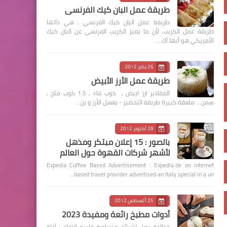
طريقة عمل البان كيك الفرنسي
طريقة عمل البان كيك الفرنسي , هي ذاتها
طريقة عمل الكريب, لأن ما يميز الكريب الفرنسي عن البان كيك
الأمريكي هو أنها أك…
26 يناير 2012
طريقة عمل الأرز الأبيض
المقادير ارز ابيض , كوب ماء , 1.5 كوب ملح ,
سمن , ملعقة كبيرة طريقة التحضير - يغسل الأرز و ين…
29 أكتوبر 2012
بالصور : 15 إعلان مبتكر ومذهل
لأشهر شركات القهوة حول العالم
Expedia Coffee Based Advertisement : Expedia.de an internet
based travel provider advertised an Italy special in a un…
25 أغسطس 2012
أدوات مطبخ رائعة ومفيدة 2023
قطاعة بصل لشرائح متساوية قاسم التفاح : أداة