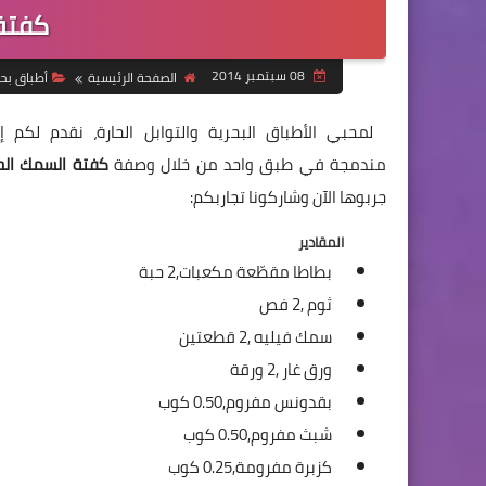
كفتة 
08 سبتمبر 2014
الصفحة الرئيسية
أطباق بح
لمحبي الأطباق البحرية والتوابل الحارة، نقدم لكم إيّ
مندمجة في طبق واحد من خلال وصفة
كفتة السمك الحا
جربوها الآن وشاركونا تجاربكم:
المقادير
بطاطا مقطّعة مكعبات,
2 حبة
ثوم ,
2 فص
سمك فيليه ,
2 قطعتين
ورق غار ,
2 ورقة
بقدونس مفروم,
0.50 كوب
شبث مفروم,
0.50 كوب
كزبرة مفرومة,
0.25 كوب