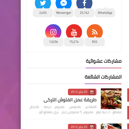
2,455
Messenger
25,742
WhatsApp
1,525k
75,274
RSS
مشاركات عشوائية
المشاركات الشائعة
25 يناير 2012
طريقة عمل الفتوش التركي
المقادير بقدونس مفروم, حزمة باذنجان
مقطع , 2 حبة ثوم مفروم, 5 فصوص زعتر بري مقطع أور…
25 يناير 2012