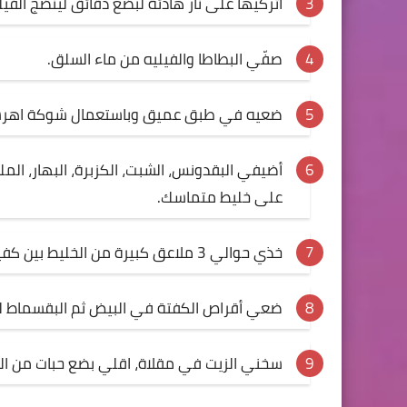
اتركيها على نار هادئة لبضع دقائق لينضج الفيل
صفّي البطاطا والفيليه من ماء السلق.
ضعيه في طبق عميق وباستعمال شوكة اهرسيها ج
أضيفي البقدونس، الشبت، الكزبرة، البهار، الم
على خليط متماسك.
خذي حوالي 3 ملاعق كبيرة من الخليط بين كفيك واعمليها أقراص.
ضعي أقراص الكفتة في البيض ثم البقسماط لتت
سخني الزيت في مقلاة، اقلي بضع حبات من الك