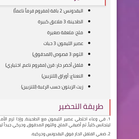
البقدونس: 2 باقة (مفروم فرماً ناعماً)
الطحينة: 3 ملاعق كبيرة
ملح: ملعقة صغيرة
عصير الليمون: 3 حبات
الثوم: 3 فصوص (المدقوق)
فلفل أخضر حار: قرن (مفروم ناعم، اختياري)
النعناع: أوراق (للتزيين)
زيت الزيتون: حسب الرغبة (للتزيين)
طريقة التحضير
1. في وعاء اخلطي عصير الليمون مع الطحينة، وإذا لزم الأ
ليتجانس كلياً، ثم أضيفي الملح، والثوم المدقوق، وحركي جيداً ل
2. ضعي الفلفل الحار فوق البقدونس وحركيه.