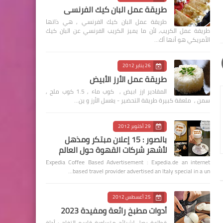
طريقة عمل البان كيك الفرنسي
طريقة عمل البان كيك الفرنسي , هي ذاتها
طريقة عمل الكريب, لأن ما يميز الكريب الفرنسي عن البان كيك
الأمريكي هو أنها أك…
26 يناير 2012
طريقة عمل الأرز الأبيض
المقادير ارز ابيض , كوب ماء , 1.5 كوب ملح ,
سمن , ملعقة كبيرة طريقة التحضير - يغسل الأرز و ين…
29 أكتوبر 2012
بالصور : 15 إعلان مبتكر ومذهل
لأشهر شركات القهوة حول العالم
Expedia Coffee Based Advertisement : Expedia.de an internet
based travel provider advertised an Italy special in a un…
25 أغسطس 2012
أدوات مطبخ رائعة ومفيدة 2023
قطاعة بصل لشرائح متساوية قاسم التفاح : أداة