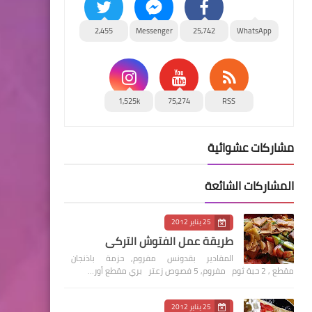
2,455
Messenger
25,742
WhatsApp
1,525k
75,274
RSS
مشاركات عشوائية
المشاركات الشائعة
25 يناير 2012
طريقة عمل الفتوش التركي
المقادير بقدونس مفروم, حزمة باذنجان
مقطع , 2 حبة ثوم مفروم, 5 فصوص زعتر بري مقطع أور…
25 يناير 2012