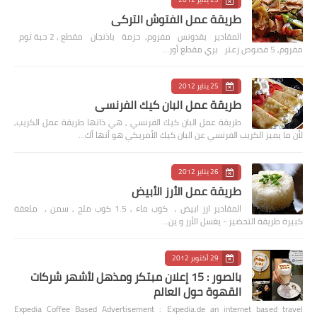
طريقة عمل الفتوش التركي
المقادير بقدونس مفروم, حزمة باذنجان مقطع , 2 حبة ثوم
مفروم, 5 فصوص زعتر بري مقطع أور…
25 يناير 2012
طريقة عمل البان كيك الفرنسي
طريقة عمل البان كيك الفرنسي , هي ذاتها طريقة عمل الكريب,
لأن ما يميز الكريب الفرنسي عن البان كيك الأمريكي هو أنها أك…
26 يناير 2012
طريقة عمل الأرز الأبيض
المقادير ارز ابيض , كوب ماء , 1.5 كوب ملح , سمن , ملعقة
كبيرة طريقة التحضير - يغسل الأرز و ين…
29 أكتوبر 2012
بالصور : 15 إعلان مبتكر ومذهل لأشهر شركات
القهوة حول العالم
Expedia Coffee Based Advertisement : Expedia.de an internet based travel