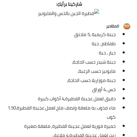
شوربات
شاركينا برأيكِ:
سلطات
المقادير
ساندويشات
جبنة كريمية ,
5 ملاعق
طماطم ,
حبة
مخبوزات
خيار ,
حبة
أطباق أطفال
جبنة شيدر حسب الحاجة,
مايونيز حسب الرغبة,
أطباق بحرية
جبنة موزاريلا حسب الحاجة,
وصفات حصرية
خس ,
4 أوراق
دقيق لعمل عجينة الفطيرة,
4 أكواب كبيرة
وصفات فيديو
ماء مذوب به ملعقة ونصف ملح لعمل عجينة الفطيرة,
1.50
الجمال والريجيم
كوب
خميرة فورية لعمل عجينة الفطيرة,
ملعقة صغيرة
الريجيم والرشاقة
زيت لعمل عجينة الفطيرة,
4 ملاعق