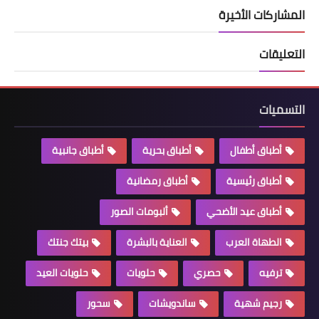
المشاركات الأخيرة
التعليقات
التسميات
أطباق أطفال
أطباق بحرية
أطباق جانبية
أطباق رئيسية
أطباق رمضانية
أطباق عيد الأضحي
ألبومات الصور
الطهاة العرب
العناية بالبشرة
بيتك جنتك
ترفيه
حصري
حلويات
حلويات العيد
رجيم شهية
ساندويشات
سحور