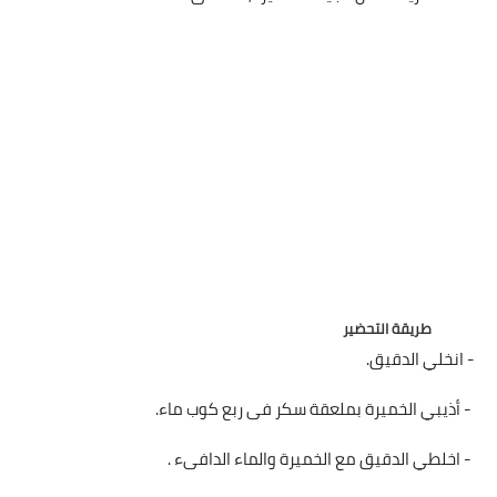
العناية بالبشرة
اطباق وأعياد
أطباق عيد الأضحي
حلا الأعياد
سحور رمضان
مشروب وحلا
طريقة التحضير
مشروبات
- انخلي الدقيق.
حلويات
- أذيبي الخميرة بملعقة سكر فى ربع كوب ماء.
حلويات العيد
- اخلطي الدقيق مع الخميرة والماء الدافىء .
مواضيع ست البيت