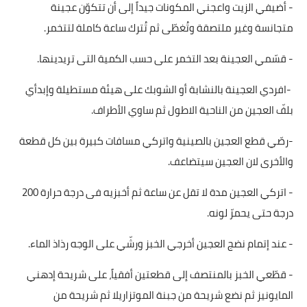
- أضيفي الزيت واعجني المكونات جيداً إلى أن تتكوّن عجينة
قصص مطبخ مصورة
متجانسة وغير ملتصقة وتُغطّى ثم تُترك ساعة كاملة لتتخمر.
كُتب وصفات مجاني
- قسّمي العجينة بعد التخمر على حسب الكمية التى تريدينها.
الطهاة العرب
-افردي العجينة بالنشابة أو الشوبك على هيئة مستطيلة وإبدأي
بلفّ العجين من الناحية الاطول ثم ساوي الأطراف.
مقالات
-رصّي قطع العجين بالصينية واتركي مسافات كبيرة بين كل قطعة
مسابقة المجلة
والأخرى لان العجين سيتضاعف.
نصائح وفوائد
- اتركي العجين مدة لا تقل عن ساعة ثم أخبزيه فى درجة حرارة 200
درجة حتى يحمرّ لونه.
نصيحة اليوم
- عند إتمام نضج العجين أخرجي الخبز ورشّي على الوجه رذاذ الماء.
- قطّعي الخبز بالمنتصف إلى قطعتين أفقياً، على شريحة إدهني
المايونيز ثم نضع شريحة من جبنة الموتزاريلا ثم شريحة من