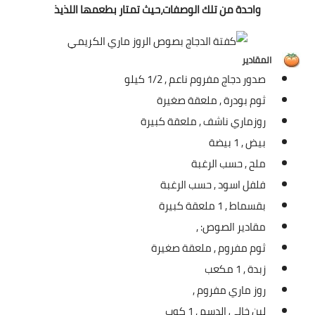
شوربات
واحدة من تلك الوصفات،حيث تمتار بطعمها اللذيذ
سلطات
المقادير
ساندويشات
صدور دجاج مفروم ناعم ,
1/2 كيلو
ثوم بودرة ,
ملعقة صغيرة
مخبوزات
روزماري ناشف ,
ملعقة كبيرة
أطباق أطفال
بيض ,
1 بيضة
ملح ,
حسب الرغبة
أطباق بحرية
فلفل اسود ,
حسب الرغبة
وصفات حصرية
بقسماط ,
1 ملعقة كبيرة
مقادير الصوص: ,
وصفات فيديو
ثوم مفروم ,
ملعقة صغيرة
الجمال والريجيم
زبدة ,
1 مكعب
روز ماري مفروم ,
الريجيم والرشاقة
لبن خالي الدسم ,
1 كوب