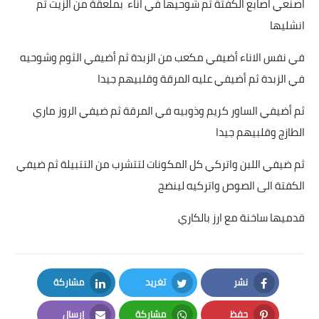
اصنعي اصابع الكفتة ثم شوحيها في اناء بملعقة من الزيت ثم
انشليها
قصص مطبخ مصورة
في نفس الاناء أضيفي مكعب من الزبدة ثم أضيفي الثوم وشوحيه
كُتب وصفات مجاني
في الزبدة ثم أضيفي عليه المرقة وقلبيهم جيدا
الطهاة العرب
ثم أضيفي الساور كريم وذوبيه في المرقة ثم ضيفي الروز ماري
مقالات
الطازج وقلبيهم جيدا
مسابقة المجلة
ثم ضيفي اللبن واتركي كل المكونات لتتشرب من التتبيلة ثم ضيفي
الكفتة الى الصوص واتركيه لينضج
نصائح وفوائد
قدميها ساخنة مع ارز بالكاري
نصيحة اليوم
نشر
تغريد
مشاركة
LinkedIn
Twitter
Facebook
حفظ
مشاركة
إرسال