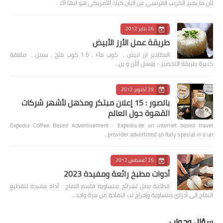
لأن ما يميز الكريب الفرنسي عن البان كيك الأمريكي هو أنها أك…
26 يناير 2012
طريقة عمل الأرز الأبيض
المقادير ارز ابيض , كوب ماء , 1.5 كوب ملح , سمن , ملعقة
كبيرة طريقة التحضير - يغسل الأرز و ين…
29 أكتوبر 2012
بالصور : 15 إعلان مبتكر ومذهل لأشهر شركات
القهوة حول العالم
Expedia Coffee Based Advertisement : Expedia.de an internet based travel
provider advertised an Italy special in a un…
25 أغسطس 2012
أدوات مطبخ رائعة ومفيدة 2023
قطاعة بصل لشرائح متساوية قاسم التفاح : أداة مفيدة لتقطيع
التفاح الى أجزائ متساوية وإخراج لب التفاحة من مرة واحد…
سؤال وجواب