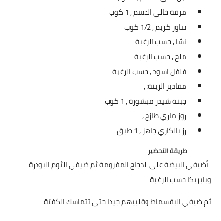
العناية بالبشرة
مرقة خالي الدسم ,
1 كوب
ساور كريم ,
1/2 كوب
اطباق وأعياد
نشا ,
حسب الرغبة
ملح ,
حسب الرغبة
أطباق عيد الأضحي
فلفل اسود ,
حسب الرغبة
حلا الأعياد
مقادير الزينة: ,
جبنة شيدر مبشورة ,
1 كوب
سحور رمضان
روز ماري طازج ,
مشروب وحلا
رز بالكاري جاهز ,
1 طبق
مشروبات
طريقة التحضير
أضيفي البيضة على الدجاج المفرومة ثم ضيفي الثوم البودرة
حلويات
وبابريكا حسب الرغبة
حلويات العيد
ثم ضيفي البقسماط وقلبيهم جيدا حتى تتماسك الكفتة
مواضيع ست البيت