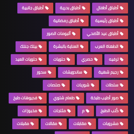
أطباق أطفال
أطباق بحرية
أطباق جانبية
أطباق رئيسية
أطباق رمضانية
أطباق عيد الأضحي
ألبومات الصور
الطهاة العرب
العناية بالبشرة
بيتك جنتك
ترفيه
حصري
حلويات
حلويات العيد
رجيم شهية
ساندويشات
سحور
سلطات
شوربات
صلصات
صور أطيب طبخة
طعام شتوي
فديوهات طبخ
كُتب الطبخ
م
مثلجات
مخبوزات
مشروبات
مقابلات
مقالات
مقبلات