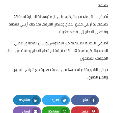
دقيقة .
قصص مطبخ مصورة
أضيفي 1 لتر ماء آخر واتركيه على نار متوسطة الحرارة لمدة 45
كُتب وصفات مجاني
دقيقة، ثم أزيلي قطع الدجاج وعيدان القرفة، بعد ذلك أزيلي العظام
وقطعي الدجاج إلى قطع صغيرة .
الطهاة العرب
أضيفي الكمية المتبقية من البقدونس ولسان العصفور، غطي
مقالات
الوعاء واتركيه لمدة 10 - 15 دقيقة ثم قطع الدجاج وحفنة من الزعتر
مسابقة المجلة
المجفف المطحون .
نصائح وفوائد
حركي الشوربة ثم قدميها في أوعية صغيرة مع شرائح الليمون
والخبز الطازج .
نصيحة اليوم
نشر
تغريد
مشاركة
LinkedIn
Twitter
Facebook
حفظ
مشاركة
إرسال