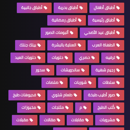
أطباق أطفال
أطباق بحرية
أطباق جانبية
أطباق رئيسية
أطباق رمضانية
أطباق عيد الأضحي
ألبومات الصور
الطهاة العرب
العناية بالبشرة
بيتك جنتك
ترفيه
حصري
حلويات
حلويات العيد
رجيم شهية
ساندويشات
سحور
سلطات
شوربات
صلصات
صور أطيب طبخة
طعام شتوي
فديوهات طبخ
كُتب الطبخ
م
مثلجات
مخبوزات
مشروبات
مقابلات
مقالات
مقبلات