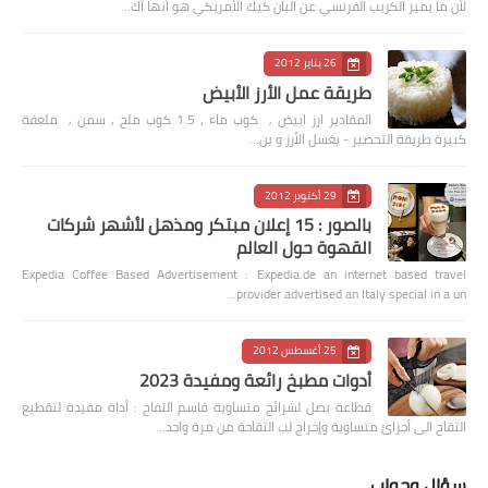
لأن ما يميز الكريب الفرنسي عن البان كيك الأمريكي هو أنها أك…
26 يناير 2012
طريقة عمل الأرز الأبيض
المقادير ارز ابيض , كوب ماء , 1.5 كوب ملح , سمن , ملعقة
كبيرة طريقة التحضير - يغسل الأرز و ين…
29 أكتوبر 2012
بالصور : 15 إعلان مبتكر ومذهل لأشهر شركات
القهوة حول العالم
Expedia Coffee Based Advertisement : Expedia.de an internet based travel
provider advertised an Italy special in a un…
25 أغسطس 2012
أدوات مطبخ رائعة ومفيدة 2023
قطاعة بصل لشرائح متساوية قاسم التفاح : أداة مفيدة لتقطيع
التفاح الى أجزائ متساوية وإخراج لب التفاحة من مرة واحد…
سؤال وجواب