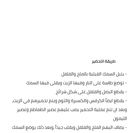
العناية بالبشرة
اطباق وأعياد
أطباق عيد الأضحي
حلا الأعياد
طريقة التحضير
سحور رمضان
- يتبل السمك الفيلية بالملح والفلفل
مشروب وحلا
- توضع طاسة على النار وفيها الزيت ويقلى فيها السمك
مشروبات
- يقطع البصل والفلفل على شكل شرائح
- يقطع ايضاً الكرفس والكسبرة والثوم ويتم تحميرهم في الزيت,
حلويات
وبعد ان تتم عملية التحمير يصب عليهم عصير الطماطم وعصير
حلويات العيد
الليمون
- يضاف اليهم الملح والفلفل ويقلب جيداً ,وبعد ذلك يوضع السمك
مواضيع ست البيت