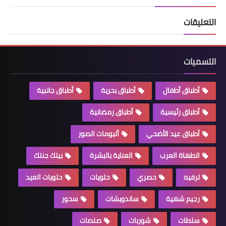
التعليقات
التسميات
أطباق أطفال
أطباق بحرية
أطباق جانبية
أطباق رئيسية
أطباق رمضانية
أطباق عيد الأضحي
ألبومات الصور
الطهاة العرب
العناية بالبشرة
بيتك جنتك
ترفيه
حصري
حلويات
حلويات العيد
رجيم شهية
ساندويشات
سحور
سلطات
شوربات
صلصات