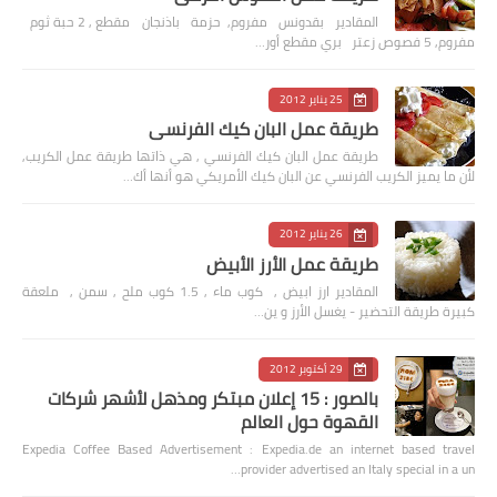
المقادير بقدونس مفروم, حزمة باذنجان مقطع , 2 حبة ثوم
مفروم, 5 فصوص زعتر بري مقطع أور…
25 يناير 2012
طريقة عمل البان كيك الفرنسي
طريقة عمل البان كيك الفرنسي , هي ذاتها طريقة عمل الكريب,
لأن ما يميز الكريب الفرنسي عن البان كيك الأمريكي هو أنها أك…
26 يناير 2012
طريقة عمل الأرز الأبيض
المقادير ارز ابيض , كوب ماء , 1.5 كوب ملح , سمن , ملعقة
كبيرة طريقة التحضير - يغسل الأرز و ين…
29 أكتوبر 2012
بالصور : 15 إعلان مبتكر ومذهل لأشهر شركات
القهوة حول العالم
Expedia Coffee Based Advertisement : Expedia.de an internet based travel
provider advertised an Italy special in a un…