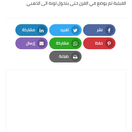
الفيلية ثم يوضع في الفرن حتى يتحول لونة الى الذهبي
قصص مطبخ مصورة
كُتب وصفات مجاني
نشر
تغريد
مشاركة
الطهاة العرب
LinkedIn
Twitter
Facebook
حفظ
مشاركة
إرسال
مقالات
Email
Whatsapp
Pinterest
طباعة
Print
مسابقة المجلة
نصائح وفوائد
نصيحة اليوم