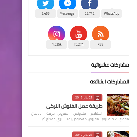
2,455
Messenger
25,742
WhatsApp
1,525k
75,274
RSS
مشاركات عشوائية
المشاركات الشائعة
25 يناير 2012
طريقة عمل الفتوش التركي
المقادير بقدونس مفروم, حزمة باذنجان
مقطع , 2 حبة ثوم مفروم, 5 فصوص زعتر بري مقطع أور…
25 يناير 2012