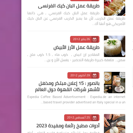
طريقة عمل البان كيك الفرنسي
طريقة عمل البان كيك الفرنسي , هي ذاتها
طريقة عمل الكريب, لأن ما يميز الكريب الفرنسي عن البان كيك
الأمريكي هو أنها أك…
26 يناير 2012
طريقة عمل الأرز الأبيض
المقادير ارز ابيض , كوب ماء , 1.5 كوب ملح ,
سمن , ملعقة كبيرة طريقة التحضير - يغسل الأرز و ين…
29 أكتوبر 2012
بالصور : 15 إعلان مبتكر ومذهل
لأشهر شركات القهوة حول العالم
Expedia Coffee Based Advertisement : Expedia.de an internet
based travel provider advertised an Italy special in a un…
25 أغسطس 2012
أدوات مطبخ رائعة ومفيدة 2023
قطاعة بصل لشرائح متساوية قاسم التفاح : أداة