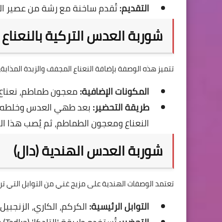
التقديم:
تُقدم ساخنة مع رشة من عصير ال
شوربة العدس التركية بالنعنا
تتميز هذه الوصفة بإضافة النعناع المجفف والزبدة المذاب
المكونات الإضافية:
معجون طماطم، نعناع 
طريقة التحضير:
بعد طهي العدس وخلطه، يُ
النعناع ومعجون الطماطم، ثم يُصب هذا ال
شوربة العدس الهندية (دال)
تعتمد الوصفات الهندية على مزيج غني من التوابل التي تر
التوابل الرئيسية:
الكركم، الكاري، الزنجبيل 