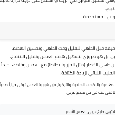
تخدم طريقة 'التادكا' (Tadka) وهي تسخين التوابل في الزيت أو السمن على درجة حرارة عالية
بوخ.
وابل المستخدمة.
ل، بل هو ضروري لتسهيل هضم العدس وتقليل الانتفاخ.
طهي الخضار (مثل الجزر والبطاطا) مع العدس وخلطها جيداً.
ليب النباتي لزيادة الكثافة.
مغامرة بالنكهات الهندية والتركية، فإن شوربة العدس تبقى خياراً صحياً
 لا غنى عنه في كل مطبخ عربي.
وي، طبخ عربي، العدس الأحمر