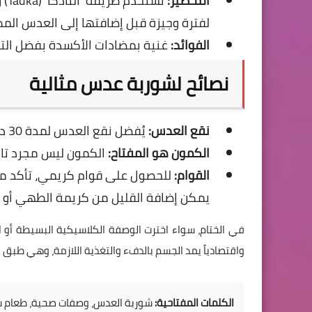
التحضير:
تُس
لفترة وجيزة قبل إضافتها إلى العدس المط
الفوائد:
غنية بمضادات الأكسدة بفضل الت
نصائح لشوربة عدس مثالية
نقع العدس:
يُفضل نقع العدس لمدة 30 دقيقة قبل الطهي لتقليل وقت الطهي وتحسين الهضم.
الكمون هو المفتاح:
الكمون ليس مجرد تاب
القوام:
للحصول على قوام كريمي، تأكد من 
يمكن إضافة القليل من كريمة الطهي أو الح
في الختام، سواء اخترت الوصفة الكلاسيكية البسيطة أو ال
واقتصادياً يمد الجسم بالدفء والتغذية اللازمة، وهي طبق
الكلمات المفتاحية:
شوربة العدس، وصفات صحية، طعام شت