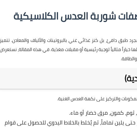
صفات شوربة العدس الكلاسيكية
د طبق دافئ، بل كنز غذائي غني بالبروتينات والألياف والمعادن. تتميز
خياراً مثالياً لوجبة رئيسية أو مقبلات مغذية. في هذه المقالة، نستعرض
الطاقة.
ية)
كونات والتركيز على نكهة العدس الغنية.
ثوم، كمون، مرق خضار أو ماء.
ى يلين تماماً، ثم يُخلط بالخلاط اليدوي للحصول على قوام