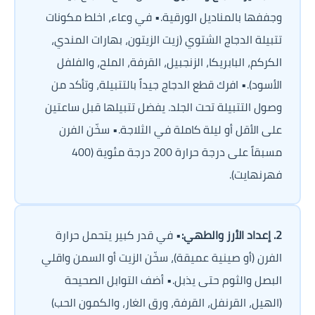
وجففها بالمناديل الورقية.• في وعاء، اخلط مكونات 
تتبيلة الدجاج الشتوي (زيت الزيتون، بهارات المندي، 
الكركم، البابريكا، الزنجبيل، القرفة، الملح، والفلفل 
الأسود).• افرك قطع الدجاج جيداً بالتتبيلة، وتأكد من 
وصول التتبيلة تحت الجلد. يفضل تتبيلها قبل ساعتين 
على الأقل أو ليلة كاملة في الثلاجة.• سخّن الفرن 
مسبقاً على درجة حرارة 200 درجة مئوية (400 
فهرنهايت).
2. إعداد الأرز والطهي:
• في قدر كبير يتحمل حرارة 
الفرن (أو صينية عميقة)، سخّن الزيت أو السمن واقلي 
البصل والثوم حتى يذبل.• أضف التوابل الصحيحة 
(الهيل، القرنفل، القرفة، ورق الغار، والكمون الحب) 