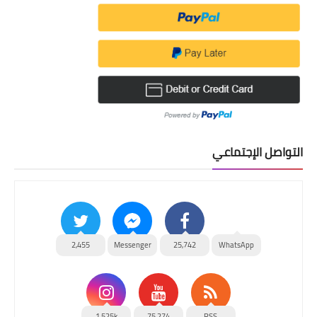
التواصل الإجتماعي
2,455
Messenger
25,742
WhatsApp
1,525k
75,274
RSS