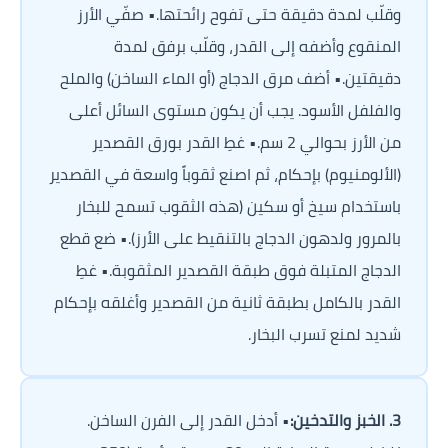
وقلّب لمدة دقيقة حتى تفوح رائحتها.• صفّي الأرز 
المنقوع وأضفه إلى القدر، وقلّب برفق لمدة 
دقيقتين.• أضف مرق الدجاج (أو الماء الساخن) والملح 
والفلفل الأسود. يجب أن يكون مستوى السائل أعلى 
من الأرز بحوالي 2 سم.• غطِ القدر بورق القصدير 
(الألومنيوم) بإحكام، ثم اصنع ثقوباً واسعة في القصدير 
باستخدام سيخ أو سكين (هذه الثقوب تسمح للبخار 
بالمرور ولدهون الدجاج بالتنقيط على الأرز).• ضع قطع 
الدجاج المتبلة فوق طبقة القصدير المثقوبة.• غطِ 
القدر بالكامل بطبقة ثانية من القصدير وأغلقه بإحكام 
شديد لمنع تسرب البخار.
3. الخبز والتدخين:
• أدخل القدر إلى الفرن الساخن. 