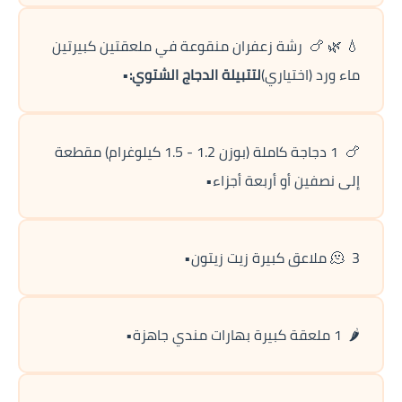
💧 🌿 🍗  رشة زعفران منقوعة في ملعقتين كبيرتين 
ماء ورد (اختياري)
لتتبيلة الدجاج الشتوي:
•
🍗  1 دجاجة كاملة (بوزن 1.2 - 1.5 كيلوغرام) مقطعة 
إلى نصفين أو أربعة أجزاء•
🫠  3 ملاعق كبيرة زيت زيتون•
🌶️  1 ملعقة كبيرة بهارات مندي جاهزة•