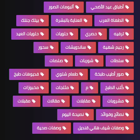
أطباق عيد الأضحي
ألبومات الصور
الطهاة العرب
العناية بالبشرة
بيتك جنتك
ترفيه
حصري
حلويات
حلويات العيد
رجيم شهية
ساندويشات
سحور
سلطات
شوربات
صلصات
صور أطيب طبخة
طعام شتوي
فديوهات طبخ
كُتب الطبخ
م
مثلجات
مخبوزات
مشروبات
مقابلات
مقالات
مقبلات
نصائح وفوائد
نصيحة اليوم
وصفات شيف هاني قنديل
وصفات صحية