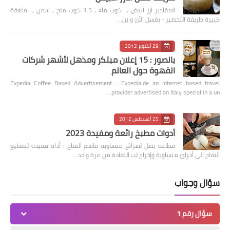
المقادير ارز ابيض , كوب ماء , 1.5 كوب ملح , سمن , ملعقة
كبيرة طريقة التحضير - يغسل الأرز و ين…
29 أكتوبر 2012
بالصور : 15 إعلان مبتكر ومذهل لأشهر شركات
القهوة حول العالم
Expedia Coffee Based Advertisement : Expedia.de an internet based travel
provider advertised an Italy special in a un…
25 أغسطس 2012
أدوات مطبخ رائعة ومفيدة 2023
قطاعة بصل لشرائح متساوية قاسم التفاح : أداة مفيدة لتقطيع
التفاح الى أجزائ متساوية وإخراج لب التفاحة من مرة واحد…
سؤال وجواب
سؤال رقم 1