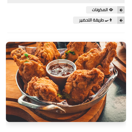
شوربات
🥘 المكونات
سلطات
👨‍🍳 طريقة التحضير
ساندويشات
مخبوزات
أطباق أطفال
أطباق بحرية
وصفات حصرية
وصفات فيديو
الجمال والريجيم
الريجيم والرشاقة