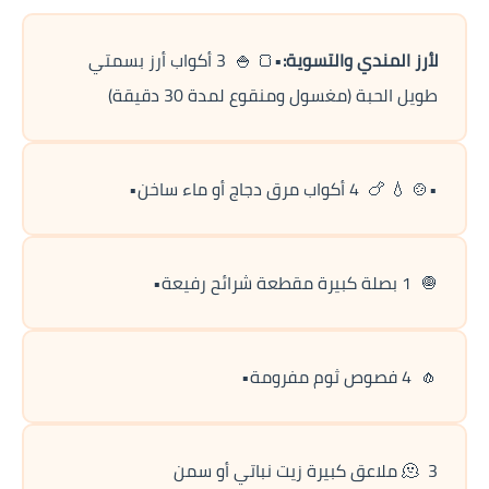
قصص مطبخ مصورة
لأرز المندي والتسوية:
•🍞 🍚  3 أكواب أرز بسمتي 
كُتب وصفات مجاني
طويل الحبة (مغسول ومنقوع لمدة 30 دقيقة)
الطهاة العرب
•🍲 💧 🍗  4 أكواب مرق دجاج أو ماء ساخن•
مقالات
مسابقة المجلة
🧅  1 بصلة كبيرة مقطعة شرائح رفيعة•
نصائح وفوائد
نصيحة اليوم
🧄  4 فصوص ثوم مفرومة•
🫠  3 ملاعق كبيرة زيت نباتي أو سمن