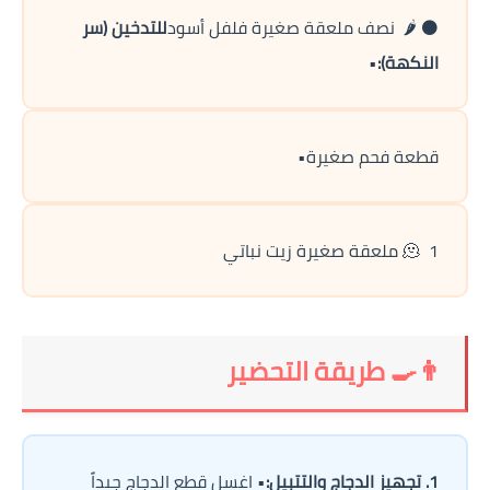
⚫ 🌶️  نصف ملعقة صغيرة فلفل أسود
للتدخين (سر 
النكهة):
• 
قطعة فحم صغيرة•
🫠  1 ملعقة صغيرة زيت نباتي
👨‍🍳 طريقة التحضير
1. تجهيز الدجاج والتتبيل:
• اغسل قطع الدجاج جيداً 