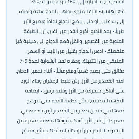
اخفض درجة الحرارة إلى 180 درجة مئوية (350 
فهرنهايت).• اترك المندي يطهى لمدة ساعة ونصف 
إلى ساعتين، أو حتى ينضج الدجاج تماماً ويصبح الأرز 
طرياً.• بعد النضج، أخرج القدر من الفرن. أزل الطبقة 
العلوية من القصدير، وانقل قطع الدجاج إلى صينية خبز 
منفصلة.• ادهن الدجاج بقليل من الزيت أو السمن 
المتبقي من التتبيلة، وحمّره تحت الشواية لمدة 5-7 
دقائق حتى يصبح ذهبياً ومقرمشاً.• أثناء تحمير الدجاج، 
افتح القصدير عن الأرز. رش خليط الزعفران وماء الورد 
على أماكن متفرقة من الأرز وقلّبه برفق.• لإضافة 
النكهة المدخنة، سخّن قطعة الفحم حتى تتوهج. 
ضعها في فنجان صغير من القصدير أو وعاء معدني 
صغير داخل قدر الأرز. أسكب فوقها ملعقة صغيرة من 
الزيت وغطِ القدر فوراً بإحكام لمدة 10 دقائق.• قدّم 