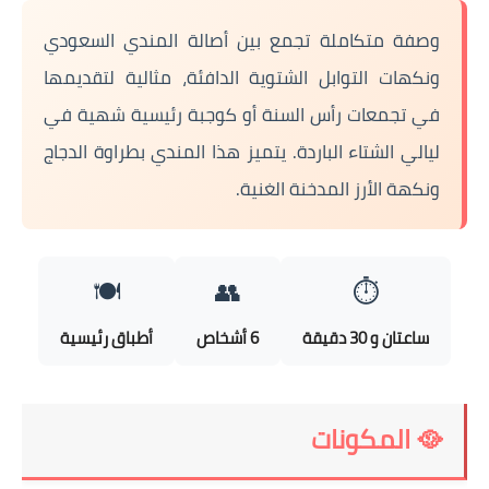
العناية بالبشرة
وصفة متكاملة تجمع بين أصالة المندي السعودي
ونكهات التوابل الشتوية الدافئة، مثالية لتقديمها
اطباق وأعياد
في تجمعات رأس السنة أو كوجبة رئيسية شهية في
أطباق عيد الأضحي
ليالي الشتاء الباردة. يتميز هذا المندي بطراوة الدجاج
حلا الأعياد
ونكهة الأرز المدخنة الغنية.
سحور رمضان
مشروب وحلا
🍽️
👥
⏱️
مشروبات
ساعتان و 30 دقيقة
6 أشخاص
أطباق رئيسية
حلويات
حلويات العيد
🥘 المكونات
مواضيع ست البيت