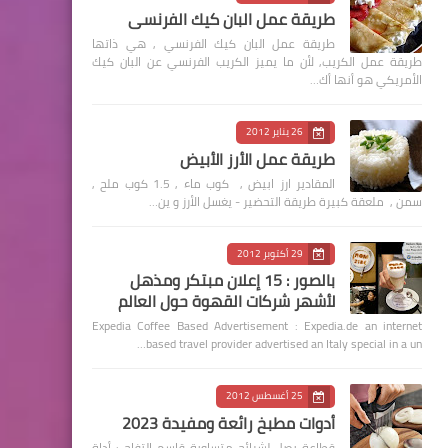
طريقة عمل البان كيك الفرنسي
طريقة عمل البان كيك الفرنسي , هي ذاتها
طريقة عمل الكريب, لأن ما يميز الكريب الفرنسي عن البان كيك
الأمريكي هو أنها أك…
26 يناير 2012
طريقة عمل الأرز الأبيض
المقادير ارز ابيض , كوب ماء , 1.5 كوب ملح ,
سمن , ملعقة كبيرة طريقة التحضير - يغسل الأرز و ين…
29 أكتوبر 2012
بالصور : 15 إعلان مبتكر ومذهل
لأشهر شركات القهوة حول العالم
Expedia Coffee Based Advertisement : Expedia.de an internet
based travel provider advertised an Italy special in a un…
25 أغسطس 2012
أدوات مطبخ رائعة ومفيدة 2023
قطاعة بصل لشرائح متساوية قاسم التفاح : أداة