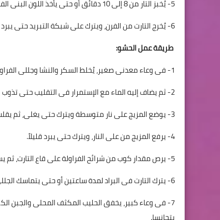
5- يُخبز التار من 8 إلى 10 دقائق أو حتى يأخذ اللون البنى الفاتح.
6- يُخرج التارت من الفرن، ويترك على شبكة التبريد حتى يبرد تماماً.
طريقة عمل الحشو:
1- فى وعاء معدنى صغير، يُخلط السكر والنشا وجللى الفراولة.
2- ثم يضاف إليه الماء مع الإستمرار فى التقليب حتى تذوب المكونات.
3- يوضع المزيج على نار متوسطة ويترك حتى يغلى، ثم يقلب بعدها لمدة دقيقتين أو حتى يغلظ قوامه.
4- يرفع المزيج من على النار، ويترك حتى يبرد قليلاً.
5- يرص مقدار كوب من شرائح الفراولة على قاع التارت، ثم يسكب مزيج الجللى فوقها.
6- يترك التارت فى البراد لمدة ساعتين أو حتى يتماسك الجللى.
7- فى وعاء كبير، يخفق الحليب المكثف المحلى والجبن الك
يتجانسا.