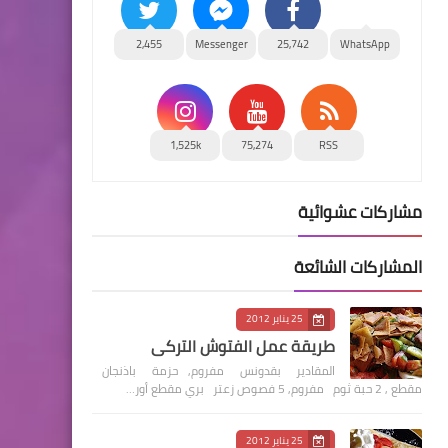
2,455
Messenger
25,742
WhatsApp
1,525k
75,274
RSS
مشاركات عشوائية
المشاركات الشائعة
25 يناير 2012
طريقة عمل الفتوش التركي
المقادير بقدونس مفروم, حزمة باذنجان
مقطع , 2 حبة ثوم مفروم, 5 فصوص زعتر بري مقطع أور…
25 يناير 2012