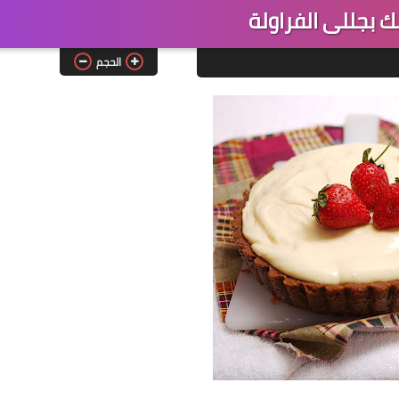
ك بجللى الفراولة
الحجم