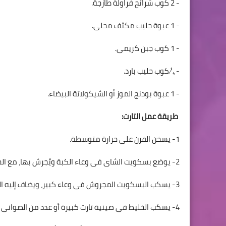
- 2 كوب شرائح فراولة طازجة.
- 1 عبوة حليب مكثف محلى.
- 1 كوب جبن كريمى.
- ¼ كوب حليب بارد.
- 1 عبوة بودنج الموز أو الشيكولاتة البيضاء.
طريقة عمل التارت:
1- يسخن الفرن على حرارة متوسطة.
2- يوضع بسكويت الشاى فى وعاء الكبة ويُجرش بها، مع الحرص على عدم المبالغة فى طحنه.
3- يسكب البسكويت المجروش فى وعاء كبير، ويضاف إليه الزبد والسكر والزنجبيل، وتخلط المكونات جيداً ببعضها.
4- يسكب الخليط فى صينية تارت كبيرة أو عدد من الصوانى متوسطة الحجم، ويضغط عليه باليد حتى يغطى قاع وجوانب الصينية.