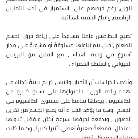
للوزن، رغم حرصهم على الاستمرار في أداء التمارين
قصص مطبخ مصورة
الرياضية، واتباع الحمية الغذائية .
كُتب وصفات مجاني
تصبح البطاطس عاملاً مساعداً على زيادة حرق الجسم
الطهاة العرب
للطعام ، حين يتم تناولها مسلوقةً أو مشويةً على مدار
أسبوعٍ في وجبة الغداء ، مع القليل من البروتين
مقالات
الحيواني والسلطة الخضراء .
مسابقة المجلة
وأكدت الدراسات أن الأجبان والآيس كريم بريئةٌ كذلك من
نصائح وفوائد
تهمة زيادة الوزن ؛ فاحتواؤها على نسبةٍ كبيرةٍ من
نصيحة اليوم
الكالسيوم ، يجعلها تحافظ على مستوى الكالسيوم في
الجسم ، وهو ما يؤكد الخبراء أنه يمنع الجسم من تخزين
الدهون ، ويدفعه لحرقها بسرعةٍ أكثر، ويفضل تناولها
باعتدال ، فقطعةٌ صغيرةٌ تعطي تأثيراً كبيراً ، وكلما كانت
قليلة الدسم كان أفضل .