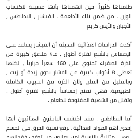
ظلمناها كثيراً، حين اتهمناها بأنها مسببة لاكتساب
العناية بالبشرة
الوزن . من ضمن تلك الأطعمة : الفيشار ، البطاطس ،
اطباق وأعياد
الأجبان والآيس كريم .
أطباق عيد الأضحي
أكدت الدراسات الغذائية الحديثة أن الفيشار يساعد على
حلا الأعياد
الإحساس بالشبع لفترة أطول ، فـ4 ملاعق كبيرة من
الذرة الصفراء تحتوي على 160 سعراً حرارياً ، لكنها
سحور رمضان
تعطي 8 أكواب كبيرة من الفشار بدون زبدة أو زيت ،
مشروب وحلا
وبالقليل من الملح ولأن الذرة من الحبوب الكاملة
الطبيعية، فهي تمنح إحساساً بالشبع لفترةٍ أطول ،
مشروبات
وتقلل من الشهية المفتوحة للطعام .
حلويات
أما البطاطس ، فقد اكتشف الباحثون الغذائيون أنها
حلويات العيد
إحدى أهم المواد الغذائية ، لرفع نسبة الحرق في الجسم
مواضيع ست البيت
، وهي مثاليةٌ بالنسبة لمن يعانون من توقف فقدانهم