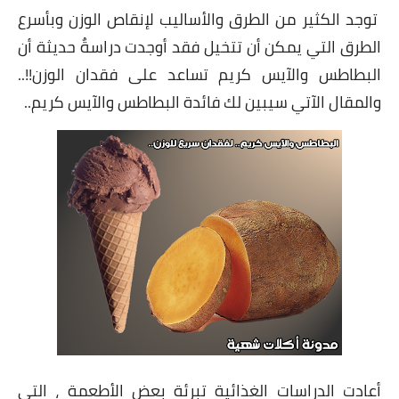
شوربات
توجد الكثير من الطرق والأساليب لإنقاص الوزن وبأسرع
الطرق التي يمكن أن تتخيل فقد أوجدت دراسةٌ حديثة أن
سلطات
البطاطس والآيس كريم تساعد على فقدان الوزن!!..
ساندويشات
والمقال الآتي سيبين لك فائدة البطاطس والآيس كريم..
مخبوزات
أطباق أطفال
أطباق بحرية
وصفات حصرية
وصفات فيديو
الجمال والريجيم
الريجيم والرشاقة
أعادت الدراسات الغذائية تبرئة بعض الأطعمة ، التي