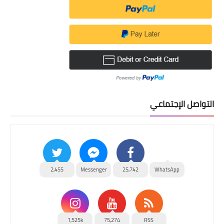
التواصل الإجتماعي
2,455
Messenger
25,742
WhatsApp
1,525k
75,274
RSS