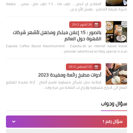
المقادير ارز ابيض , كوب ماء , 1.5 كوب ملح , سمن , ملعقة
كبيرة طريقة التحضير - يغسل الأرز و ين…
29 أكتوبر 2012
بالصور : 15 إعلان مبتكر ومذهل لأشهر شركات
القهوة حول العالم
Expedia Coffee Based Advertisement : Expedia.de an internet based travel
provider advertised an Italy special in a un…
25 أغسطس 2012
أدوات مطبخ رائعة ومفيدة 2023
قطاعة بصل لشرائح متساوية قاسم التفاح : أداة مفيدة لتقطيع
التفاح الى أجزائ متساوية وإخراج لب التفاحة من مرة واحد…
سؤال وجواب
سؤال رقم 1