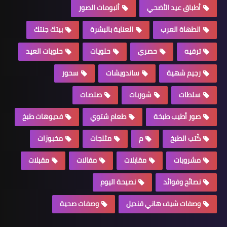
أطباق عيد الأضحي
ألبومات الصور
الطهاة العرب
العناية بالبشرة
بيتك جنتك
ترفيه
حصري
حلويات
حلويات العيد
رجيم شهية
ساندويشات
سحور
سلطات
شوربات
صلصات
صور أطيب طبخة
طعام شتوي
فديوهات طبخ
كُتب الطبخ
م
مثلجات
مخبوزات
مشروبات
مقابلات
مقالات
مقبلات
نصائح وفوائد
نصيحة اليوم
وصفات شيف هاني قنديل
وصفات صحية