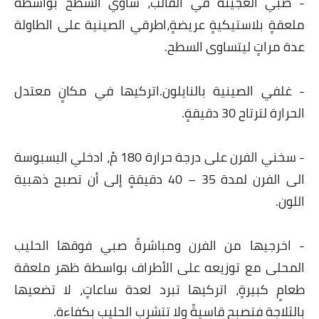
- صبي العجينة في القالب، ساوي السطح بواسطة
ملعقةٍ بلاستيكيةٍ عريضةٍ،اطرقي الصينية على الطاولة
عدة مراتٍ ليتساوى السطح.
- غلفي الصينية بالنايلون.اتركيها في مكانٍ معتدل
الحرارة لترتاح 30 دقيقةٍ.
- سخني الفرن على درجة حرارة 180 مْ، ادخلي البسبوسة
الى الفرن لمدة 35 – 40 دقيقةٍ إلى أن تصبح ذهبية
اللون.
- اخرجيها من الفرن ومباشرةً صبي فوقها الحليب
المحلى مع توزيعه على الأطراف بواسطة ظهر ملعقة
طعامٍ كبيرةٍ، اتركيها تبرد لعدة ساعاتٍ، لا تضعيها
بالثلاجة فتصبح قاسيةً ولا تتشرب الحليب بكفاءة.