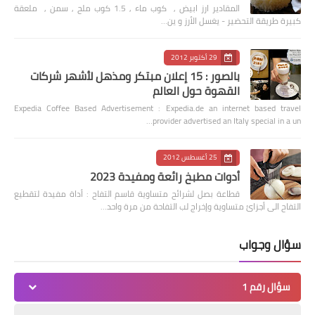
المقادير ارز ابيض , كوب ماء , 1.5 كوب ملح , سمن , ملعقة
كبيرة طريقة التحضير - يغسل الأرز و ين…
29 أكتوبر 2012
بالصور : 15 إعلان مبتكر ومذهل لأشهر شركات
القهوة حول العالم
Expedia Coffee Based Advertisement : Expedia.de an internet based travel
provider advertised an Italy special in a un…
25 أغسطس 2012
أدوات مطبخ رائعة ومفيدة 2023
قطاعة بصل لشرائح متساوية قاسم التفاح : أداة مفيدة لتقطيع
التفاح الى أجزائ متساوية وإخراج لب التفاحة من مرة واحد…
سؤال وجواب
سؤال رقم 1