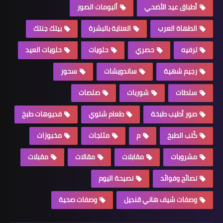
أطباق عيد الأضحي
ألبومات الصور
الطهاة العرب
العناية بالبشرة
بيتك جنتك
ترفيه
حصري
حلويات
حلويات العيد
رجيم شهية
ساندويشات
سحور
سلطات
شوربات
صلصات
صور أطيب طبخة
طعام شتوي
فديوهات طبخ
كُتب الطبخ
م
مثلجات
مخبوزات
مشروبات
مقابلات
مقالات
مقبلات
نصائح وفوائد
نصيحة اليوم
وصفات شيف هاني قنديل
وصفات صحية