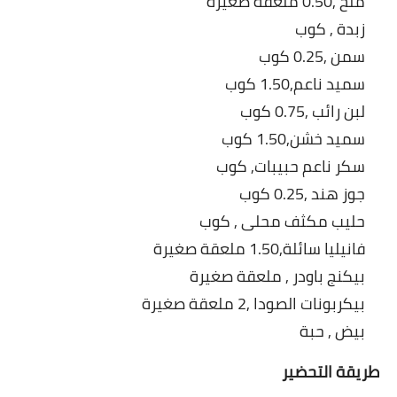
ملح ,0.50 ملعقة صغيرة
العناية بالبشرة
زبدة , كوب
سمن ,0.25 كوب
اطباق وأعياد
سميد ناعم,1.50 كوب
أطباق عيد الأضحي
لبن رائب ,0.75 كوب
سميد خشن,1.50 كوب
حلا الأعياد
سكر ناعم حبيبات, كوب
سحور رمضان
جوز هند ,0.25 كوب
حليب مكثف محلى , كوب
مشروب وحلا
فانيليا سائلة,1.50 ملعقة صغيرة
مشروبات
بيكنج باودر , ملعقة صغيرة
بيكربونات الصودا ,2 ملعقة صغيرة
حلويات
بيض , حبة
حلويات العيد
طريقة التحضير
مواضيع ست البيت