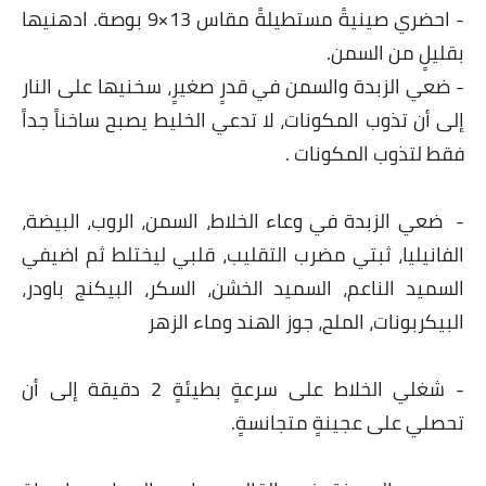
- احضري صينيةً مستطيلةً مقاس 13×9 بوصة. ادهنيها
قصص مطبخ مصورة
بقليلٍ من السمن.
- ضعي الزبدة والسمن في قدرٍ صغيرٍ، سخنيها على النار
كُتب وصفات مجاني
إلى أن تذوب المكونات، لا تدعي الخليط يصبح ساخناً جداً
الطهاة العرب
فقط لتذوب المكونات .
مقالات
- ضعي الزبدة في وعاء الخلاط، السمن، الروب، البيضة،
مسابقة المجلة
الفانيليا، ثبتي مضرب التقليب، قلبي ليختلط ثم اضيفي
السميد الناعم، السميد الخشن، السكر، البيكنج باودر،
نصائح وفوائد
البيكربونات، الملح، جوز الهند وماء الزهر
نصيحة اليوم
- شغلي الخلاط على سرعةٍ بطيئةٍ 2 دقيقة إلى أن
تحصلي على عجينةٍ متجانسةٍ.