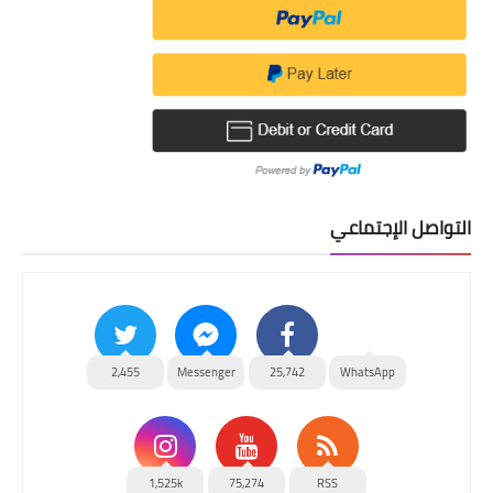
التواصل الإجتماعي
2,455
Messenger
25,742
WhatsApp
1,525k
75,274
RSS