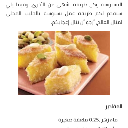
شوربات
البسبوسة وكل طريقة اشهى من الأخرى، وفيما يلي
سنقدم لكم طريقة عمل بسبوسة بالحليب المحلى
سلطات
لمنال العالم، أرجو أن تنال إعجابكم.
ساندويشات
مخبوزات
أطباق أطفال
أطباق بحرية
وصفات حصرية
وصفات فيديو
المقادير
الجمال والريجيم
ماء زهر ,0.25 ملعقة صغيرة
الريجيم والرشاقة