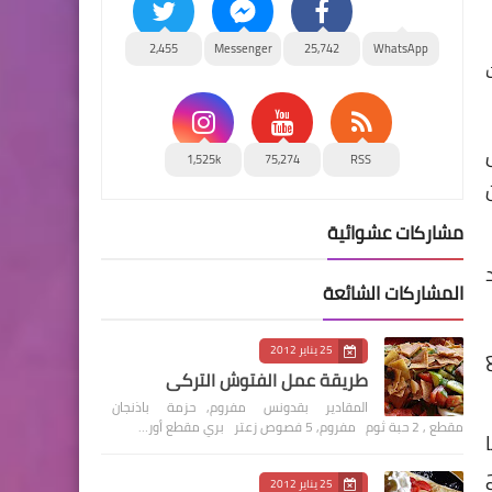
2,455
Messenger
25,742
WhatsApp
1,525k
75,274
RSS
مشاركات عشوائية
المشاركات الشائعة
25 يناير 2012
طريقة عمل الفتوش التركي
المقادير بقدونس مفروم, حزمة باذنجان
مقطع , 2 حبة ثوم مفروم, 5 فصوص زعتر بري مقطع أور…
25 يناير 2012