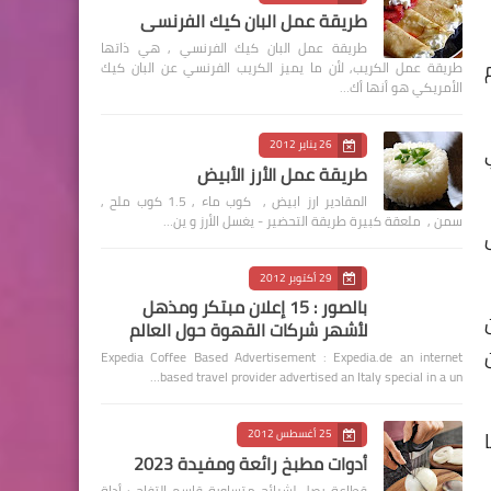
طريقة عمل البان كيك الفرنسي
طريقة عمل البان كيك الفرنسي , هي ذاتها
طريقة عمل الكريب, لأن ما يميز الكريب الفرنسي عن البان كيك
الأمريكي هو أنها أك…
26 يناير 2012
طريقة عمل الأرز الأبيض
المقادير ارز ابيض , كوب ماء , 1.5 كوب ملح ,
سمن , ملعقة كبيرة طريقة التحضير - يغسل الأرز و ين…
29 أكتوبر 2012
بالصور : 15 إعلان مبتكر ومذهل
لأشهر شركات القهوة حول العالم
Expedia Coffee Based Advertisement : Expedia.de an internet
based travel provider advertised an Italy special in a un…
25 أغسطس 2012
أدوات مطبخ رائعة ومفيدة 2023
قطاعة بصل لشرائح متساوية قاسم التفاح : أداة