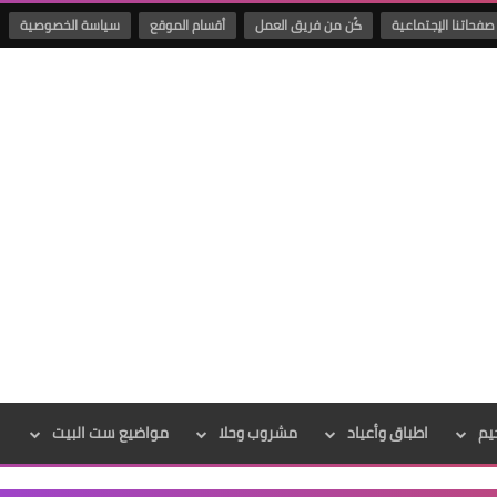
صفحاتنا الإجتماعية
كُن من فريق العمل
أقسام الموقع
سياسة الخصوصية
يم
اطباق وأعياد
مشروب وحلا
مواضيع ست البيت