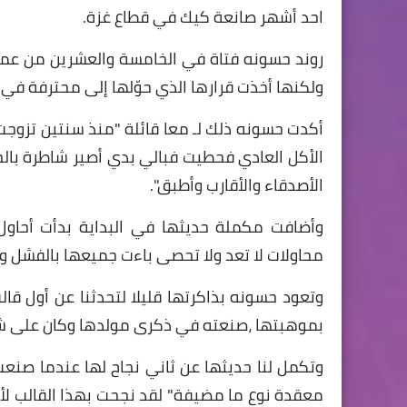
احد أشهر صانعة كيك في قطاع غزة.
روند حسونه فتاة في الخامسة والعشرين من عمر
ولكنها أخذت قرارها الذي حوّلها إلى محترفة في 
أكدت حسونه ذلك لـ معا قائلة "منذ سنتين تزوج
الأكل العادي فحطيت فبالي بدي أصير شاطرة بالح
الأصدقاء والأقارب وأطبق".
وأضافت مكملة حديثها في البداية بدأت أحاو
محاولات لا تعد ولا تحصى باءت جميعها بالفشل و
وتعود حسونه بذاكرتها قليلا لتحدثنا عن أول قا
بموهبتها ،صنعته في ذكرى مولدها وكان على شك
وتكمل لنا حديثها عن ثاني نجاح لها عندما صنع
معقدة نوع ما مضيفة" لقد نجحت بهذا القالب لأ