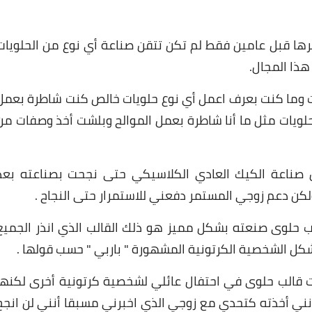
ها قبل عامين فقط لم تكن تتقن صناعة أي نوع من الحلويات
هذا المجال.
ت وما كنت بعرف اعمل أي نوع حلويات خالص كنت شاطرة بعمل
لويات مثل ما أنا شاطرة بعمل الموالح وبلشت أخذ وصفات من
ل صناعة الكيك العادي الكلاسيكي حتى نجحت بصناعته بعد
لكن دعم زوجي المستمر دفعني للاستمرار حتى النجاح .
لب حلوى صنعته بشكل مميز هو ذلك القالب الذي انذر الجميع
ل الشخصية الكرتونية المشهورة " باربي " حسب قولها .
ت قالب حلوى في احتفال عائلي لشخصية كرتونية أخرى لكنها
نني أخذته كتحدي مع زوجي الذي اخبرني مسبقا أنني لن انجح