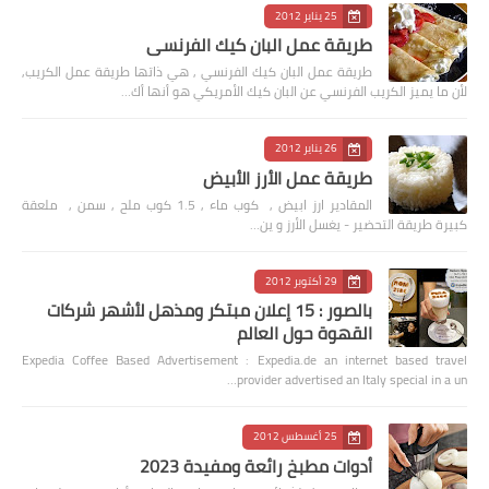
25 يناير 2012
طريقة عمل البان كيك الفرنسي
طريقة عمل البان كيك الفرنسي , هي ذاتها طريقة عمل الكريب,
لأن ما يميز الكريب الفرنسي عن البان كيك الأمريكي هو أنها أك…
26 يناير 2012
طريقة عمل الأرز الأبيض
المقادير ارز ابيض , كوب ماء , 1.5 كوب ملح , سمن , ملعقة
كبيرة طريقة التحضير - يغسل الأرز و ين…
29 أكتوبر 2012
بالصور : 15 إعلان مبتكر ومذهل لأشهر شركات
القهوة حول العالم
Expedia Coffee Based Advertisement : Expedia.de an internet based travel
provider advertised an Italy special in a un…
25 أغسطس 2012
أدوات مطبخ رائعة ومفيدة 2023