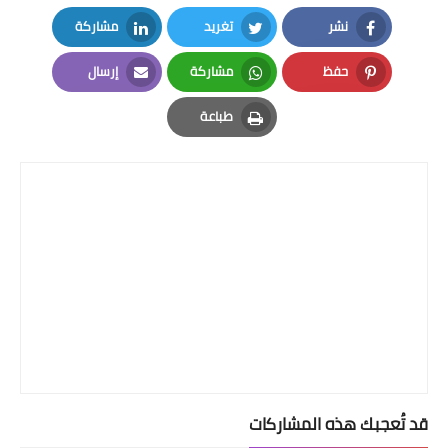
نشر
تغريد
مشاركة
قصص مطبخ مصورة
LinkedIn
Twitter
Facebook
حفظ
مشاركة
إرسال
كُتب وصفات مجاني
Email
Whatsapp
Pinterest
طباعة
الطهاة العرب
Print
مقالات
مسابقة المجلة
نصائح وفوائد
نصيحة اليوم
قد تُعجبك هذه المشاركات