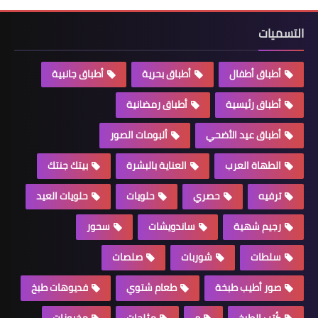
التسميات
أطباق أطفال
أطباق بحرية
أطباق جانبية
أطباق رئيسية
أطباق رمضانية
أطباق عيد الأضحي
ألبومات الصور
الطهاة العرب
العناية بالبشرة
بيتك جنتك
ترفيه
حصري
حلويات
حلويات العيد
رجيم شهية
ساندويشات
سحور
سلطات
شوربات
صلصات
صور أطيب طبخة
طعام شتوي
فديوهات طبخ
كُتب الطبخ
م
مثلجات
مخبوزات