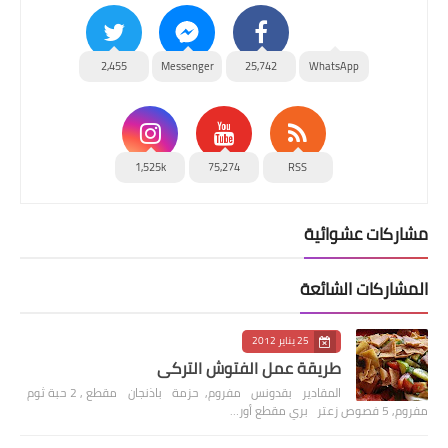
2,455
Messenger
25,742
WhatsApp
1,525k
75,274
RSS
مشاركات عشوائية
المشاركات الشائعة
25 يناير 2012
طريقة عمل الفتوش التركي
المقادير بقدونس مفروم, حزمة باذنجان مقطع , 2 حبة ثوم
مفروم, 5 فصوص زعتر بري مقطع أور…