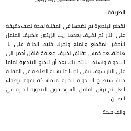
العناية بالبشرة
الطريقة :
اطباق وأعياد
نقطع البندورة ثم نضعها في المقلاة لمدة نصف دقيقة
أطباق عيد الأضحي
على النار ثم نضيف بعدها زيت الزيتون ونضيف الفلفل
الأخضر المقطع والملح ونحرك خليط الحارة على نار
حلا الأعياد
هادئة.بعد خمس دقائق نضيف معلقة فلفل أحمر الى
سحور رمضان
البندورة ونستمر بالتحريك. بعد أن تنضج البندورة تماماً
على النار سوف يبقى لدينا ما يشبه الصلصة في المقلاة
مشروب وحلا
حيث ستصبح البندورة الحارة متماسكة نقوم بإطفاء
مشروبات
الغاز ثم نرش الفلفل الأسود فوق البندورة الحارة في
الصحن.
حلويات
والف صحة
حلويات العيد
مواضيع ست البيت