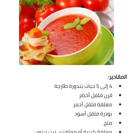
شوربات
سلطات
ساندويشات
مخبوزات
أطباق أطفال
أطباق بحرية
المقادير:
وصفات حصرية
4 إلى 5 حبات بندورة طازجة
قرن فلفل أخضر
وصفات فيديو
معلقة فلفل أحمر
الجمال والريجيم
بودرة فلفل أسود
ملح
الريجيم والرشاقة
معلقة كبيرة أو معلقتين زيت زيتون