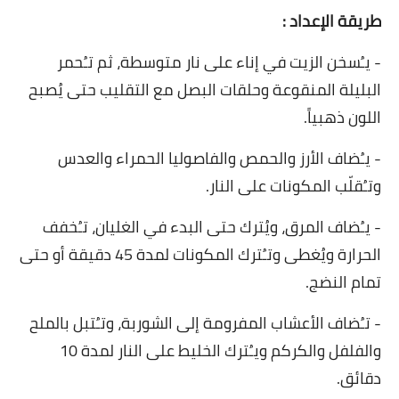
طريقة الإعداد :
قصص مطبخ مصورة
-
يـُسخن الزيت في إناء على نار متوسطة، ثم تـُحمر
كُتب وصفات مجاني
البليلة المنقوعة وحلقات البصل مع التقليب حتى يُصبح
اللون ذهبياً.
الطهاة العرب
-
يـُضاف الأرز والحمص والفاصوليا الحمراء والعدس
مقالات
وتـُقلّب المكونات على النار.
مسابقة المجلة
-
يـُضاف المرق، ويُترك حتى البدء في الغليان، تـُخفف
نصائح وفوائد
الحرارة ويُغطى وتـُترك المكونات لمدة 45 دقيقة أو حتى
تمام النضج.
نصيحة اليوم
-
تـُضاف الأعشاب المفرومة إلى الشوربة، وتـُتبل بالملح
والفلفل والكركم ويـُترك الخليط على النار لمدة 10
دقائق.