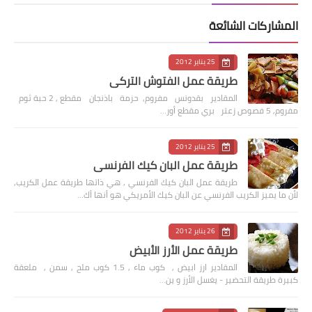
المشاركات الشائعة
25 يناير 2012
طريقة عمل الفتوش التركي
المقادير بقدونس مفروم, حزمة باذنجان مقطع , 2 حبة ثوم
مفروم, 5 فصوص زعتر بري مقطع أور…
25 يناير 2012
طريقة عمل البان كيك الفرنسي
طريقة عمل البان كيك الفرنسي , هي ذاتها طريقة عمل الكريب,
لأن ما يميز الكريب الفرنسي عن البان كيك الأمريكي هو أنها أك…
26 يناير 2012
طريقة عمل الأرز الأبيض
المقادير ارز ابيض , كوب ماء , 1.5 كوب ملح , سمن , ملعقة
كبيرة طريقة التحضير - يغسل الأرز و ين…