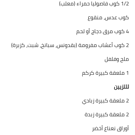
1/2
كوب فاصوليا حمراء (معلب)
العناية بالبشرة
كوب عدس، منقوع
اطباق وأعياد
4 كوب مرق دجاج أو لحم
أطباق عيد الأضحي
2
كوب أعشاب مفرومة (بقدونس، سبانخ، شبت، كزبرة)
حلا الأعياد
ملح وفلفل
سحور رمضان
1 ملعقة كبيرة كركم
مشروب وحلا
للتزيين
مشروبات
2 ملعقة كبيرة زبادي
حلويات
2 ملعقة كبيرة زبدة
حلويات العيد
أوراق نعناع أخضر
مواضيع ست البيت