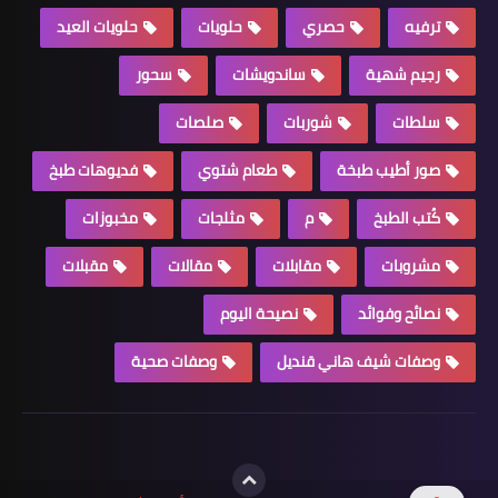
ترفيه
حصري
حلويات
حلويات العيد
رجيم شهية
ساندويشات
سحور
سلطات
شوربات
صلصات
صور أطيب طبخة
طعام شتوي
فديوهات طبخ
كُتب الطبخ
م
مثلجات
مخبوزات
مشروبات
مقابلات
مقالات
مقبلات
نصائح وفوائد
نصيحة اليوم
وصفات شيف هاني قنديل
وصفات صحية