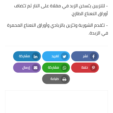
-
للتزيين يـُسخن الزبد في مقلاة على النار ثم تـُضاف
أوراق النعناع الطازج.
-
تـُقدم الشوربة وتـُزين بالزبادي وأوراق النعناع المحمرة
في الزبدة.
نشر
تغريد
مشاركة
LinkedIn
Twitter
Facebook
حفظ
مشاركة
إرسال
Email
Whatsapp
Pinterest
طباعة
Print