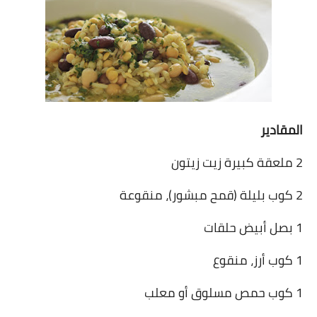
شوربات
سلطات
ساندويشات
مخبوزات
المقادير
أطباق أطفال
2 ملعقة كبيرة زيت زيتون
أطباق بحرية
2 كوب بليلة (قمح مبشور)، منقوعة
وصفات حصرية
1 بصل أبيض حلقات
وصفات فيديو
1
كوب أرز، منقوع
الجمال والريجيم
1 كوب حمص مسلوق أو معلب
الريجيم والرشاقة