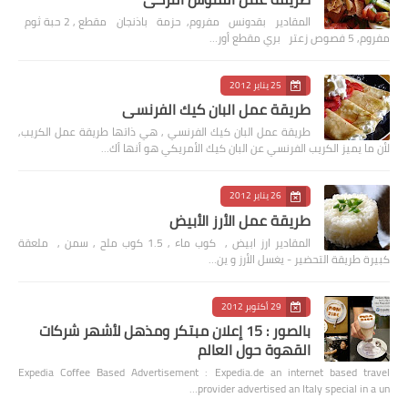
المقادير بقدونس مفروم, حزمة باذنجان مقطع , 2 حبة ثوم
مفروم, 5 فصوص زعتر بري مقطع أور…
25 يناير 2012
طريقة عمل البان كيك الفرنسي
طريقة عمل البان كيك الفرنسي , هي ذاتها طريقة عمل الكريب,
لأن ما يميز الكريب الفرنسي عن البان كيك الأمريكي هو أنها أك…
26 يناير 2012
طريقة عمل الأرز الأبيض
المقادير ارز ابيض , كوب ماء , 1.5 كوب ملح , سمن , ملعقة
كبيرة طريقة التحضير - يغسل الأرز و ين…
29 أكتوبر 2012
بالصور : 15 إعلان مبتكر ومذهل لأشهر شركات
القهوة حول العالم
Expedia Coffee Based Advertisement : Expedia.de an internet based travel
provider advertised an Italy special in a un…