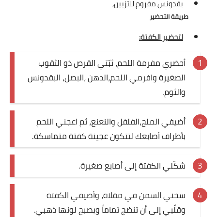
بقدونس مفروم للتزيين,
طريقة التحضير
قصص مطبخ مصورة
لتحضير الكفتة:
كُتب وصفات مجاني
أحضري مفرمة اللحم، ثبّتي القرص ذو الثقوب
الطهاة العرب
الصغيرة وافرمي اللحم،الدهن ،البصل، البقدونس
مقالات
والثوم.
مسابقة المجلة
أضيفي الملح،الفلفل والنعنع، ثم اعجني اللحم
نصائح وفوائد
بأطراف أصابعك لتتكون عجينة كفتة متماسكة.
نصيحة اليوم
شكّلي الكفتة إلى أصابع صغيرة.
سخني السمن في مقلاة، وأضيفي الكفتة
وقلّبي إلى أن تنضج تماماً ويصبح لونها ذهبي.