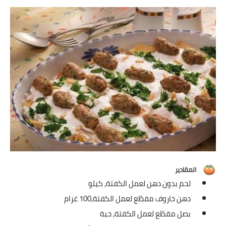
شوربات
سلطات
ساندويشات
مخبوزات
أطباق أطفال
أطباق بحرية
وصفات حصرية
وصفات فيديو
المقادير
لحم بدون دهن لعمل الكفتة,
كيلو
الجمال والريجيم
دهن خاروف مقطّع لعمل الكفتة,
100 غرام
بصل مقطّع لعمل الكفتة,
حبة
الريجيم والرشاقة