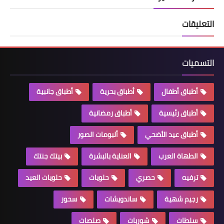
التعليقات
التسميات
أطباق أطفال
أطباق بحرية
أطباق جانبية
أطباق رئيسية
أطباق رمضانية
أطباق عيد الأضحي
ألبومات الصور
الطهاة العرب
العناية بالبشرة
بيتك جنتك
ترفيه
حصري
حلويات
حلويات العيد
رجيم شهية
ساندويشات
سحور
سلطات
شوربات
صلصات