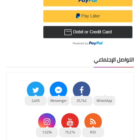
التواصل الإجتماعي
2,455
Messenger
25,742
WhatsApp
1,525k
75,274
RSS