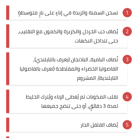
قصص مطبخ مصورة
تسخن السمنة والزبدة في إناءٍ على نارٍ متوسطةٍ
كُتب وصفات مجاني
يُضاف حب الخردل والكزبرة والكمون مع التقليب،
الطهاة العرب
حتى تتداخل النكهات
مقالات
تُضاف البامية, الباذنجان (يعرف بالتايلندي),
الفاصوليا الخضراء والمفلطحة (تعرف بالفاصوليا
مسابقة المجلة
التايلندية), المشروم
نصائح وفوائد
تقلب المكونات ثم يُغطى الإناء ويُترك الخليط
نصيحة اليوم
لمدة 3 دقائقٍ، أو حتى تنضج جميعها
يُضاف الفلفل الحار