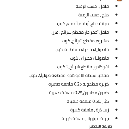
فلفل ,
حسب الرغبة
العناية بالبشرة
ملح ,
حسب الرغبة
اطباق وأعياد
مرقة دجاج أو لحم أو ماء,
كوب
فلفل أحمر حار مقطع شرائح ,
قرن
أطباق عيد الأضحي
مشروم مقطع شرائح,
كوب
حلا الأعياد
فاصولياء خضراء مفلطحة,
كوب
فاصولياء خضراء ,
كوب
سحور رمضان
افوكادور مقطع شرائح,
2 كوب
مشروب وحلا
مقادير سلطة الافوكادو: مقطعة طولياً,
2 كوب
كزبرة مطحونة,
0.25 ملعقة صغيرة
مشروبات
كمون مطحون,
0.25 ملعقة صغيرة
حلويات
كبّار ,
0.50 ملعقة صغيرة
زيت ذرة ,
ملعقة كبيرة
حلويات العيد
جبنة موزريلا ,
ملعقة كبيرة
مواضيع ست البيت
طريقة التحضير