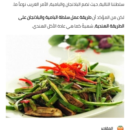
شوربات
سلطتنا التالية, حيث تضم الباذنجان والبامية, الأمر الغريب نوعاً ما.
سلطات
لكن من المؤكد أن
طريقة عمل سلطة البامية والباذنجان على
الطريقة الهندية
, شهيةً كما هي عادة الأكل الهندي.
ساندويشات
مخبوزات
أطباق أطفال
أطباق بحرية
وصفات حصرية
وصفات فيديو
الجمال والريجيم
الريجيم والرشاقة
المقادير