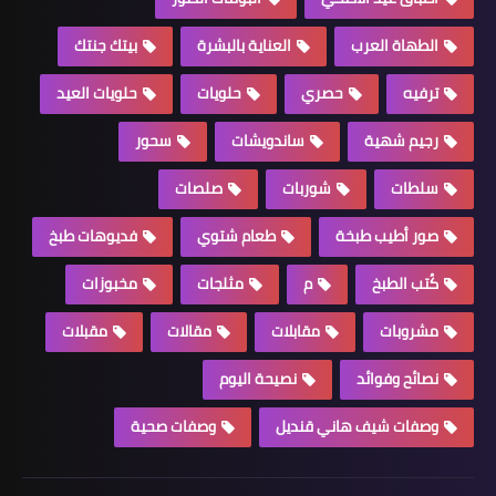
الطهاة العرب
العناية بالبشرة
بيتك جنتك
ترفيه
حصري
حلويات
حلويات العيد
رجيم شهية
ساندويشات
سحور
سلطات
شوربات
صلصات
صور أطيب طبخة
طعام شتوي
فديوهات طبخ
كُتب الطبخ
م
مثلجات
مخبوزات
مشروبات
مقابلات
مقالات
مقبلات
نصائح وفوائد
نصيحة اليوم
وصفات شيف هاني قنديل
وصفات صحية